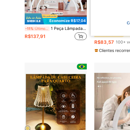
Economize R$17,04
Econo
C
1 Peça Lâmpada de Unha LED Portátil em Formato de Lua Crescente, Tamanho: 54,8 cm/39 cm, Branco/Rosa/Preto, Controle por Botão - Alimentada por USB, Luz com 3 Cores Diferentes, Adequada para Manicure, Extensão de Cílios, Tatuagem e Cuidados com a Pele, Também Pode Ser Usada para Iluminação de Salão
1 Peça Luminária de Mesa LED Sem Fio Ajustável em 3 
-11%
Últimos 2 dias
-11%
Últimos 2 dias
#1 Mais Vendido
R$137,91
R$83,57
100+ v
Clientes recorre