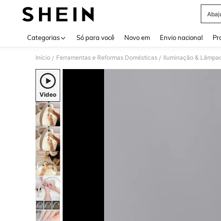
Abaj
Use up 
Categorias
Só para você
Novo em
Envio nacional
Pr
Início
Ferramentas e Reformas Domésticas
Iluminação & Lâmpa
/
/
Video