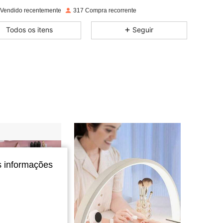
 Vendido recentemente
317 Compra recorrente
4,71
8
186
Todos os itens
Seguir
4,71
8
186
4,71
8
186
4,71
8
186
4,71
8
186
s informações
4,71
8
186
4,71
8
186