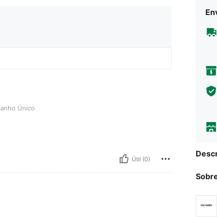
Env
o
anho Único
Descr
Útil (0)
Sobre