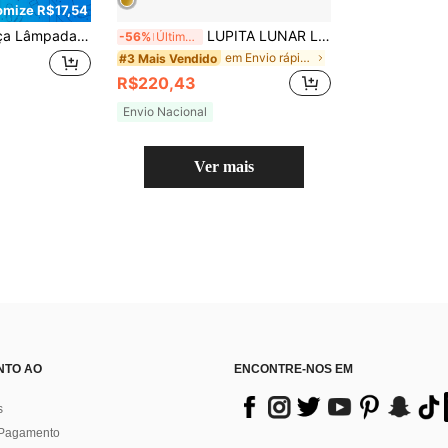
mize R$17,54
", Iluminação de Unha, Alimentada por USB, Adequada para Arte de Unhas, Penteadeira, Escrivaninha, Iluminação de Decoração de Cabeceira
LUPITA LUNAR Lâmpada de Cílios Semicircular com Strass, Haste Arqueada e Cabeça Giratória 360° | Lâmpada de Chão 45W com Suporte e Controle Remoto Duplo com Fio e Sem Fio | 3 Temperaturas de Cor Ajustáveis sem Sombras | Ideal para Esteticistas, Tatuadores e Uso Doméstico
-56%
Últimas 6 hrs
em Envio rápido Luminárias de chão
#3 Mais Vendido
R$220,43
Envio Nacional
Ver mais
NTO AO
ENCONTRE-NOS EM
s
 Pagamento