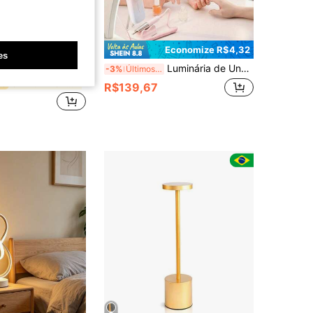
Economize R$14,95
Economize R$4,32
es
a Luminária de Mesa LED Moderna em Formato de Crescente, Luz para Arte de Unhas, Luminária de Leitura e Estudo USB, Luz Noturna para Quarto, Iluminação para Sala de Estar, Botão de 3 Cores com Regulagem de Intensidade, Alimentada por USB, Corpo de Metal, Adequada para Iluminação de Arte de Unhas, Luz de Preenchimento e Leitura de Estudo (Escolha o Tamanho Grande ou Regular Com Base em Suas Necessidades, Leia Atentamente a Tabela de Tamanhos do Produto)
Luminária de Unhas em Formato de Meia Lua com LED, Alimentada por USB, Suporta Ajuste de Brilho de 3 Cores, Escurecimento Contínuo, Luminária de Leitura e Estudo, Luz Noturna para Quarto, Iluminação para Sala de Estar, Plugue USB, Adequada para Iluminação de Arte de Unhas e Leitura de Estudo, Aplicável para Arte de Unhas, Extensão de Cílios, Iluminação de Tatuagem, Design de Moda, Iluminação de Unhas, Luminária de Mesa Moderna como Presente, Iluminação Uniforme em Material Metálico, Arte de Unhas, Estudo, Escritório, Leitura, Criação, Luminária de Cabeceira, Feriado, Festa
-3%
Últimos 2 dias
em Alumínio Lâmpadas e abajures
do
R$139,67