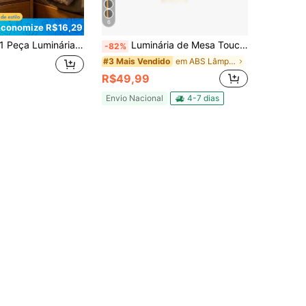
6
Economize R$16,29
eça Luminária de Mesa LED, Luminária de Mesa Artística Espiral de Alumínio, Dimmer de 3 Cores, Adequada para Leitura, Estudo e Trabalho | Design Minimalista Moderno, Decoração Doméstica, Iluminação de Quarto, Estrutura Metálica Durável, Botão USB
Luminária de Mesa Touch LED Recarregável Sem Fio – Candeeiro Dimerizável em Alumínio Com Controle de Intensidade/ Luz Branca/Quente/ Moderna e Portátil Para Escritório/ Estudo e Quarto
-82%
em ABS Lâmpadas de mesa
#3 Mais Vendido
R$49,99
Envio Nacional
4-7 dias