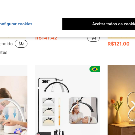
mize R$10,38
Economize R$17,48
onfigurar cookies
Aceitar todos os cooki
Cores Controlada por Toque, com Carregamento Tipo-C, adequada para Bar, Festa ao Ar Livre, Camping, Café, Decoração de Hotel
1 Peça Lâmpada de Unha em Formato de Crescente Branca/Rosa/Preta com Luz LED de Alumínio, Tamanhos Grande/Pequeno, Controle por Botão USB. Adequada para Iluminação de Unhas, Penteadeiras, Cuidados com a Pele, Extensões de Cílios, Fotografia de Joias, Iluminação de Tarefas, Luminária de Mesa.
1 Peç
-11%
Últimos 2 dias
-11%
Últimos 2 dias
em Ferro Candeeiros de mesa
#8 Mais Vendi
R$141,42
R$121,00
endido
ntes