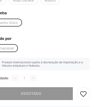
to
Rosa chiclete
Branco
nho
anho Único
do por
rnacional
Produto Internacional sujeito à declaração de importação e a
tributos estaduais e federais.
idade:
e, este produto está esgotado.
ESGOTADO