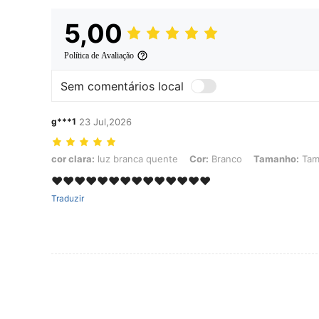
5,00
Política de Avaliação
Sem comentários local
g***1
23 Jul,2026
cor clara: luz branca quente, Cor: Branco, Tamanho: Tamanho Únic
cor clara:
luz branca quente
Cor:
Branco
Tamanho:
Tam
❤️❤️❤️❤️❤️❤️❤️❤️❤️❤️❤️❤️❤️❤️
Traduzir