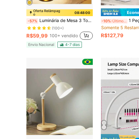
Oferta Relâmpag
Econo
08:47:59
o
Luminária de Mesa 3 Tons Abajur Cristal Candeeiro Cabeceira LED Recarregável Decoração Sala Quarto
1 Peça Lâmpada de Unha em Formato de Lua Crescente, Luz de Mesa Alimentada por USB,
-57%
-10%
Últimos 2 dias
Somente 5 Restan
(100+)
R$127,79
R$59,99
100+ vendido
Envio Nacional
4-7 dias