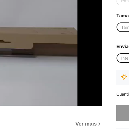
Pre
Tama
Tam
Envia
Inte
Quant
Desculp
Ver mais