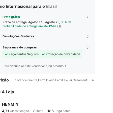
io Internacional para o
Brazil
Frete grátis
Prazo de entrega:
Agosto 17 - Agosto 25,
60% de
probabilidade de entrega em até
12
dias
Devoluções Gratuitas
Segurança de compras
Pagamentos Seguros
Proteção de privacidade
Para denunciar este vendedor e/ou produto
4,71
8
186
ição
luz branca quente,Ferro,Diário,Família e lar,Casamento,Escritório,Quart
 A Loja
4,71
8
186
HENMIN
4,71
8
186
Classificação
Itens
Seguidores
j***n
pago
1 dia atrás