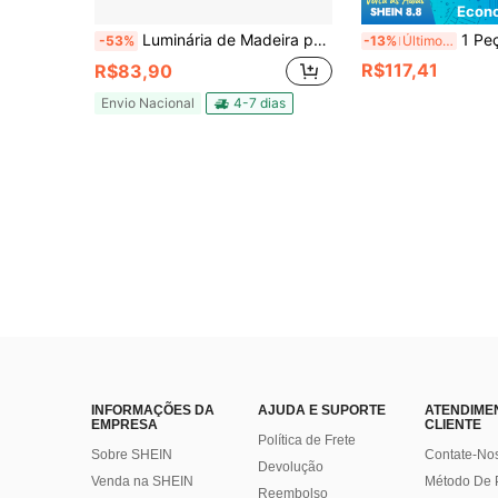
Econo
Luminária de Madeira para Mesa Escritório Sala Leitura Luz Suave Oasis OIH-4702
1 Peça Lâmpada de Unha Crescente Branca/Rosa de 14,1"/20,4
-53%
-13%
Últimos 2 dias
R$117,41
R$83,90
Envio Nacional
4-7 dias
INFORMAÇÕES DA
AJUDA E SUPORTE
ATENDIME
EMPRESA
CLIENTE
Política de Frete
Sobre SHEIN
Contate-No
Devolução
Venda na SHEIN
Método De
Reembolso