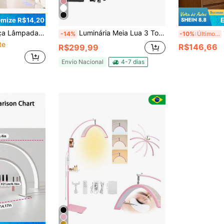
mize R$14,20
 Botão de Luz Ajustável em 3 Cores, Adequada para Manicure, Extensão de Cílios, Tatuagem e Cuidados com a Pele, Design Minimalista, Sem Bateria Necessária, Presente de Natal/Dia dos Namorados
Luminária Meia Lua 3 Tons Ajustavel Estetica Mesa Spa Arco Salao Beleza Limpeza De Pele Bivolt
1 P
-14%
-10%
Últimos 2 dias
te
R$146,66
R$299,99
Envio Nacional
4-7 dias