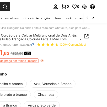
0
0
ar. Press Enter to select.
s masculinas
Casa & Decoração
Tamanhos Grandes
Joias e acessó
1 Peça Cordão para Celular Multifuncional de Dois Anéis, Alça de Pulso Trançada Colorida Feita à Mão com Chaveiro, Alça para Capa de Celular, Suporte para Copo, Acessório de Moda
 Cordão para Celular Multifuncional de Dois Anéis,
e Pulso Trançada Colorida Feita à Mão com
ro, Alça para Capa de Celular, Suporte para
w25040224949536599
(100+ Comentários)
Acessório de Moda
1
,63
R$21,99
-2%
ICE AND AVAILABILITY
de preço por tempo limitado
nho
melho e branco
Azul, Vermelho e Branco
de preto e branco
Cinza rosa
anja Branco
Arroz preto verde