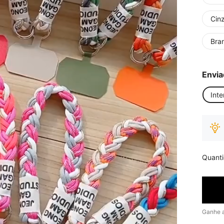
Cin
Bra
Envia
Inte
Quant
Ganhe 