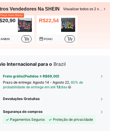
tros Vendedores Na SHEIN
Visualizar todos os 2 vendedores
reço mais Baixo
$20,90
R$22,54
ANBIN
POHU
io Internacional para o
Brazil
Frete grátis(Pedidos ≥ R$69,00)
Prazo de entrega:
Agosto 14 - Agosto 22,
60% de
probabilidade de entrega em até
12
dias
Devoluções Gratuitas
Segurança de compras
Pagamentos Seguros
Proteção de privacidade