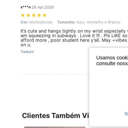
s***n
26 Apr,2026
Cor: Multicolorido, Tamanho: Azul, Vermelho e Branco
Cor:
Multicolorido
Tamanho:
Azul, Vermelho e Branco
It’s cute and hangs tightly on my wrist especially
am squeezing in subways . Love it !!! . Pls LIKE so
afford more , poor student here y’all. May +vibes 
on u.
Traduzir
Usamos cookie
consulte nos
Ver Mais Ava
Clientes Também Visitaram
C