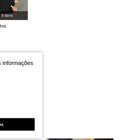
4,87
60
612
6 itens
tos
4,87
60
612
4,87
60
612
s informações
es