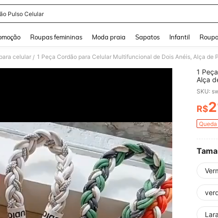
ão Pulso Celular
and down arrow keys to navigate search Buscas recentes and Pesquisar e Encontr
omoção
Roupas femininas
Moda praia
Sapatos
Infantil
Roupa
para celular
/
1 Peça
Alça d
Chavei
SKU: s
Copo, 
2
R$
PR
Queda 
Tama
Ver
ver
Lar