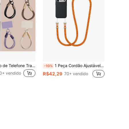
1 Peça Cordão de Telefone Trançado de Cor Sólida e Cor de Doce, Versão Universal Multiuso, Fácil Desmontagem, Corda Trançada à Mão, Capa de Telefone Pendente
1 Peça Cordão Ajustável Corda Alça Transversal Suporte para Celular Compatível com iPhone 17, Adequado para Férias, Presentes de Volta às Aulas
-10%
0+ vendido
R$42,29
70+ vendido