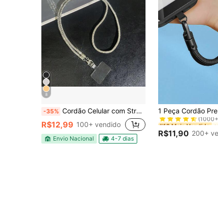
8
#10 Mais Vendido
Cordão Celular com Strass, 60CM Corrente de Pescoço, Estiloso Presente
-35%
(1000+
#10 Mais Vendido
#10 Mais Vendido
R$12,99
100+ vendido
(1000+
(1000+
R$11,90
200+ ve
#10 Mais Vendido
Envio Nacional
4-7 dias
(1000+