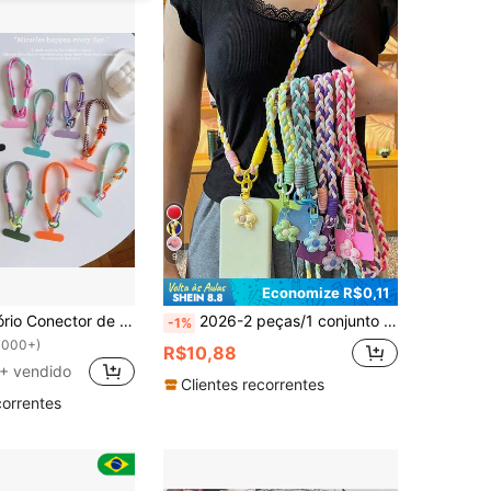
9
Economize R$0,11
1 Peça Acessório Conector de Capa de Telefone com Alça de Pulso Curta, Universal, Anti-Deslizante, Anti-Queda, Presente Portátil Encantador para Mãe, Família, Amigos, Aniversário, Feriado, Charm de Telefone, Corrente de Telefone
2026-2 peças/1 conjunto Cordão para Celular, Cordão para Celular Flor de Cinco Pétalas Estilo Celebridade da Internet, Bloco de Cor Dopamina, Longo Transversal, Estilo Ins, Feito à Mão, Trançado, Durável, Adequado para Viagens ao Ar Livre, Caminhadas, Unissex, Suporte Curto para Celular, Alça de Pulso para Smartphone, Cordão de Capa Protetora de Smartphone, Chaveiro, Bolsa de Ombro para Smartphone, Pingente para Celular
-1%
1000+)
R$10,88
+ vendido
Clientes recorrentes
correntes