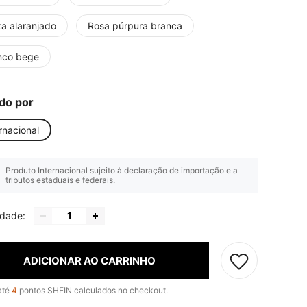
za alaranjado
Rosa púrpura branca
nco bege
do por
rnacional
Produto Internacional sujeito à declaração de importação e a
tributos estaduais e federais.
idade:
ADICIONAR AO CARRINHO
até
4
pontos SHEIN calculados no checkout.