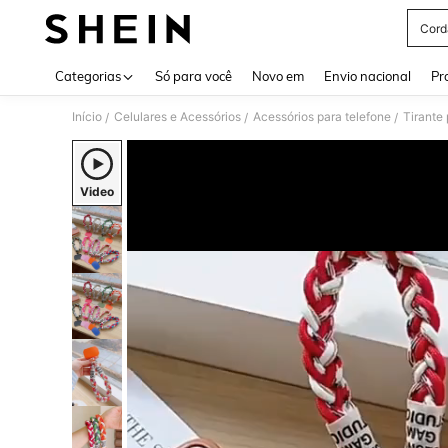
Cord
Use up 
Categorias
Só para você
Novo em
Envio nacional
Pr
Início
Celulares e Acessórios
Acessórios para telefone
Tirante 
/
/
/
Video