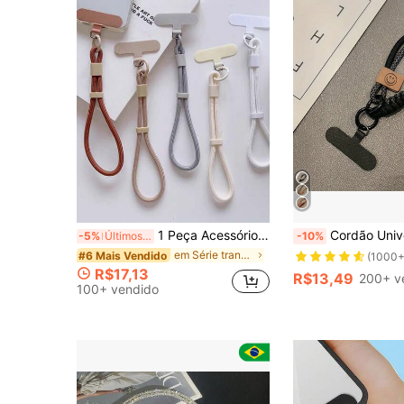
1 Peça Acessório Ajustável de Cordão para Celular, Suporte de Pulso Anti-Queda e Anti-Perda para Viagem, Cinta de Segurança, Corda Trançada para Pulso, Compatível com CCD, Pen Drive USB, Android e a Maioria dos Smartphones, Presente para Mãe, Família, Amigos, Aniversário, Feriado
Cordão Universal Novo para Telefone, Pulseira de Telefone Trançada de Nylon, Alça de Pescoço de Telefone Resistente com Porta-ca
-5%
Últimos 3 dias
-10%
em Série trançada Cordões para celular
#6 Mais Vendido
(1000+
R$17,13
R$13,49
200+ v
100+ vendido