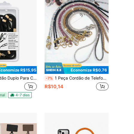
Economize R$15,95
Economize R$0,76
lar De Mão e Pescoço 2 em 1 ajustável transversal Anti - perda
1 Peça Cordão de Telefone de Luxo com Strass, Estilo Transversal Longo Feminino de Alta Gama com Corrente Cheia de Diamantes, Nova Pulseira Delicada e Cintilante, Corrente de Bolsa de Alta Gama, Alça Anti-Perda Popular para Câmera
-7%
R$10,14
nal
4-7 dias