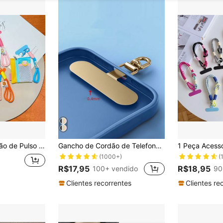
rida de Acrílico Feito à Mão, Acessório Portátil Fofo de Desenho Animado Anti-Perda para Capa de Celular Altamente Atraente
Gancho de Cordão de Telefone Giratório de 360° em Aço Inoxidável - Base de Metal para Fixação Segura da Alça do Telefone
(1000+)
(
R$17,95
R$18,95
100+ vendido
90
Clientes recorrentes
Clientes re