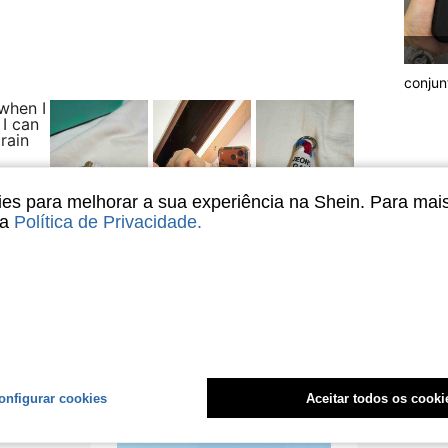
conjun
 when I
 I can
rain
s para melhorar a sua experiência na Shein. Para mai
sa
Política de Privacidade
.
Útil (0)
liações
onfigurar cookies
Aceitar todos os cooki