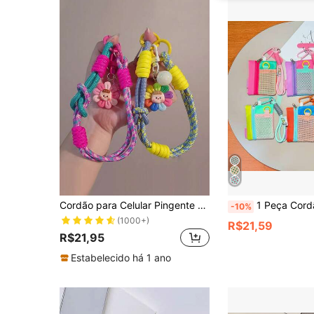
Cordão para Celular Pingente de Girassol, Alça de Pulso Trançada Ajustável, Anel de Dedo e Cabo de Celular de Uso Duplo, Alça de Mão Anti-Perda para Viagens e Escalada ao Ar Livre, Novo
1 Peça Cordão de Pulso Curto com Etiqueta Trançada Feito à Mão para Bolsa de Tela e Celular, Novo Pingente de Corda Trançada Colo
-10%
(1000+)
R$21,59
R$21,95
Estabelecido há 1 ano