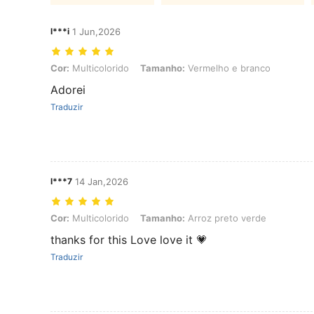
l***i
1 Jun,2026
Cor: Multicolorido, Tamanho: Vermelho e branco
Cor:
Multicolorido
Tamanho:
Vermelho e branco
Adorei
Traduzir
l***7
14 Jan,2026
Cor: Multicolorido, Tamanho: Arroz preto verde
Cor:
Multicolorido
Tamanho:
Arroz preto verde
thanks for this Love love it 💗
Traduzir