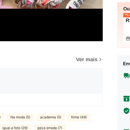
Ou
P
R
Ver mais
Env
)
Na moda (5)
academia (5)
firme (49)
igual a foto (29)
peça errada (7)