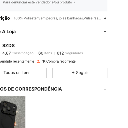
Para denunciar este vendedor e/ou produto
4,87
60
612
ição
100% Poliéster,Sem pedras, joias banhadas,Pulseiras de telefone DIY
 A Loja
4,87
60
612
SZDS
4,87
60
612
Classificação
Itens
Seguidores
c***1
pago
1 dia atrás
Vendido recentemente
7K Compra recorrente
4,87
60
612
Todos os itens
Seguir
4,87
60
612
LOS DE CORRESPONDÊNCIA
4,87
60
612
4,87
60
612