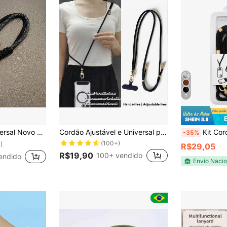
7
rtão, Acessório de Brinde para Mãe, Família, Amigos, Aniversário, Feriado, Charm de Telefone, Corrente de Telefone
Cordão Ajustável e Universal para Celular, Cordão Retrátil, Corrente de Celular Longa e Durável Anti-Queda para Uso Externo
Kit Cordão Duplo Para Celu
-35%
(100+)
)
R$29,05
R$19,90
100+ vendido
endido
Envio Nacio