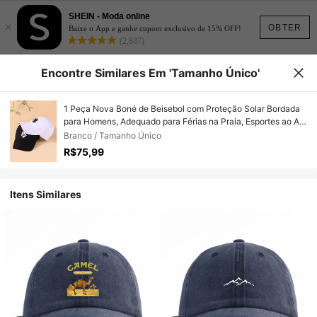
SHEIN - Moda online
×
OBTER
Baixe o App e ganhe cupom exclusivo de 15% OFF!
(2,847)
Encontre Similares Em 'Tamanho Único'
1 Peça Nova Boné de Beisebol com Proteção Solar Bordada
para Homens, Adequado para Férias na Praia, Esportes ao Ar
Livre, Verão, Feriados, Festivais, Viagens
Branco / Tamanho Único
R$75,99
Itens Similares