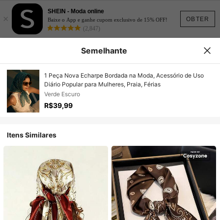
SHEIN - Moda online
×
OBTER
Baixe o App e ganhe cupom exclusivo de 15% OFF!
(2,847)
Semelhante
1 Peça Nova Echarpe Bordada na Moda, Acessório de Uso
Diário Popular para Mulheres, Praia, Férias
Verde Escuro
R$39,99
Itens Similares