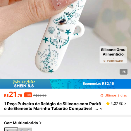
1/5
Economize R$2,15
21
-9%
Últimos 2 dias
R$
,75
R$23,90
1 Peça Pulseira de Relógio de Silicone com Padrã
4,37
(
8
)
o de Elemento Marinho Tubarão Compatível
com Apple Watch 38mm 40mm 41mm 42mm
44mm 45mm 49mm (S10 42)Mm (S10 46)Mm, P
ulseira de Relógio Esportiva de Silicone Macia e d
Cor: Multicolorido
a Moda para Apple Watch Ultra 2 S10 SE 9 8 7 SE