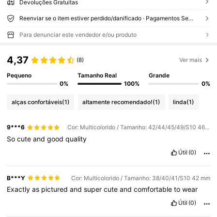
Devoluções Gratuitas
Reenviar se o item estiver perdido/danificado · Pagamentos Seguros · Proteção de privacidade
Para denunciar este vendedor e/ou produto
4,37
(8)
Ver mais
Pequeno
Tamanho Real
Grande
0%
100%
0%
alças confortáveis
(1)
altamente recomendado!
(1)
linda
(1)
9***6
Cor: Multicolorido / Tamanho: 42/44/45/49/S10 46 mm
So
cute
and
good
quality
Útil
(0)
B***Y
Cor: Multicolorido / Tamanho: 38/40/41/S10 42 mm
Exactly
as
pictured
and
super
cute
and
comfortable
to
wear
Útil
(0)