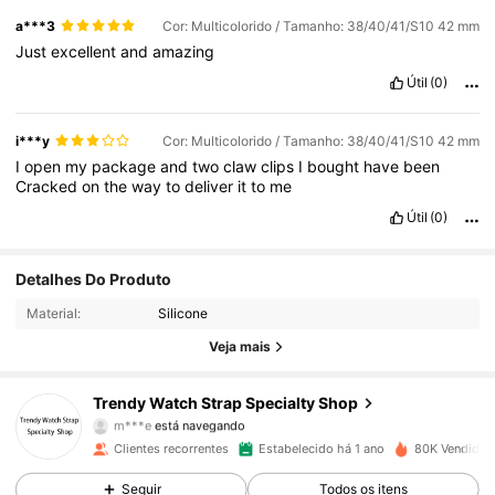
a***3
Cor: Multicolorido / Tamanho: 38/40/41/S10 42 mm
Just
excellent
and
amazing
Útil
(0)
i***y
Cor: Multicolorido / Tamanho: 38/40/41/S10 42 mm
I
open
my
package
and
two
claw
clips
I
bought
have
been
Cracked
on
the
way
to
deliver
it
to
me
Útil
(0)
653 Seguidores
4,88
Detalhes Do Produto
Material:
Silicone
653 Seguidores
4,88
Veja mais
653 Seguidores
4,88
Trendy Watch Strap Specialty Shop
653 Seguidores
4,88
Clientes recorrentes
Estabelecido há 1 ano
80K Vendido 
653 Seguidores
4,88
Seguir
Todos os itens