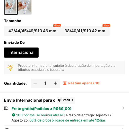
6 5 4 3 2 1, Adequada para Combinar com Roupa
s, Uso Diário, Férias
Tamanho
6 left
4 left
42/44/45/49/S10 46 mm
38/40/41/S10 42 mm
Enviado De
Internacional
Produto Internacional sujeito à declaração de importação e a
tributos estaduais e federais.
Quantidade:
Restam apenas 10!
Envio Internacional para o
Brazil
Frete grátis(Pedidos ≥ R$69,00)
200 pontos, se houver atraso
Prazo de entrega:
Agosto 17 -
Agosto 25,
60% de probabilidade de entrega em até
12
dias