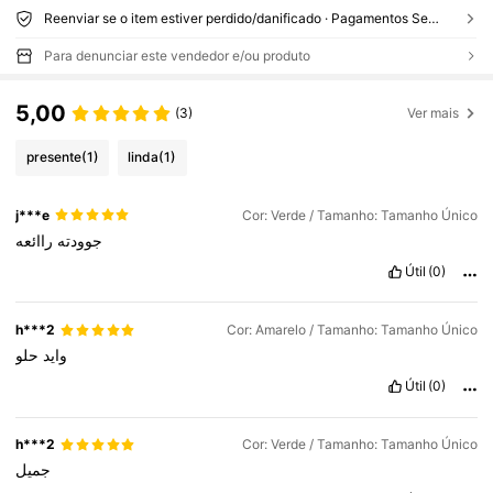
Reenviar se o item estiver perdido/danificado · Pagamentos Seguros · Proteção de privacidade
Para denunciar este vendedor e/ou produto
5,00
(3)
Ver mais
presente
(1)
linda
(1)
j***e
Cor: Verde / Tamanho: Tamanho Único
جوودته
راائعه
Útil
(0)
h***2
Cor: Amarelo / Tamanho: Tamanho Único
وايد
حلو
Útil
(0)
h***2
Cor: Verde / Tamanho: Tamanho Único
جميل