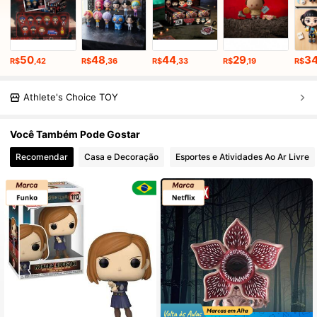
50
48
44
29
3
R$
,42
R$
,36
R$
,33
R$
,19
R$
Athlete's Choice TOY
Você Também Pode Gostar
Recomendar
Casa e Decoração
Esportes e Atividades Ao Ar Livre