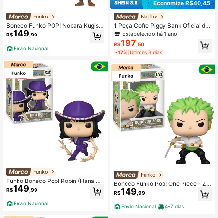
Economize R$40,45
Funko
Netflix
Boneco Funko POP! Nobara Kugisa
1 Peça Cofre Piggy Bank Oficial da
149
ki
Netflix com Figura do Demogorgon,
Estabelecido há 1 ano
R$
,99
Periférico de Filme, Colecionável, S
197
R$
,50
érie de Moedas, Caixa de Dinheiro,
Envio Nacional
-17%
Últimos 3 dias
Decoração de Mesa, Escultura, Mo
delo, Presente de Aniversário
Funko
Funko
Funko Boneco Pop! Robin (Hana Ha
Boneco Funko Pop! One Piece - Zo
149
na no Mi)
149
R$
,99
ro com Duas Espadas
R$
,99
Envio Nacional
Envio Nacional
4-7 dias