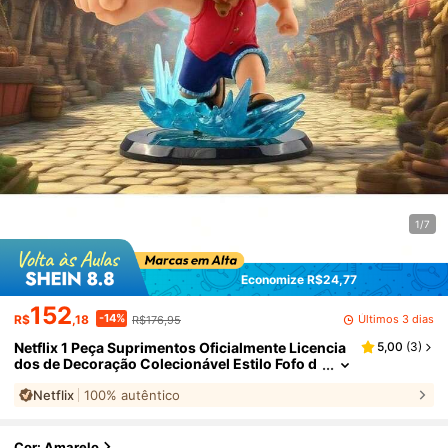
1/7
Economize R$24,77
152
-14%
Últimos 3 dias
R$
,18
R$176,95
Netflix 1 Peça Suprimentos Oficialmente Licencia
5,00
(
3
)
dos de Decoração Colecionável Estilo Fofo d
o Personagem Zoro para Festa, Aniversário,
Netflix
100% autêntico
Natal, Halloween
Cor: Amarelo