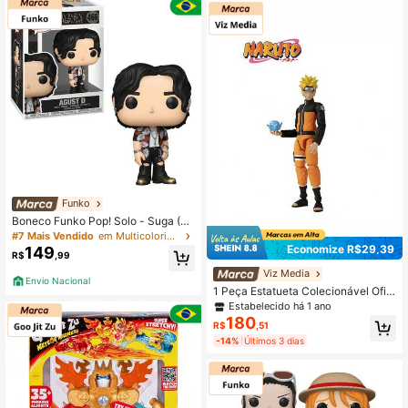
Funko
Boneco Funko Pop! Solo - Suga (H
aegeum)
#7 Mais Vendido
em Multicolorido Figuras de ação de estátua, maque
Economize R$29,39
149
R$
,99
Viz Media
Envio Nacional
1 Peça Estatueta Colecionável Ofici
almente Licenciada pela Viz Media,
Estabelecido há 1 ano
Brinquedo Modelo Fofo, Decoração
180
R$
,51
de Mesa, Decoração Doméstica, Or
-14%
Últimos 3 dias
namento, Presente Unissex para Fã
s e Amigos, Presente de Aniversário
e Feriado