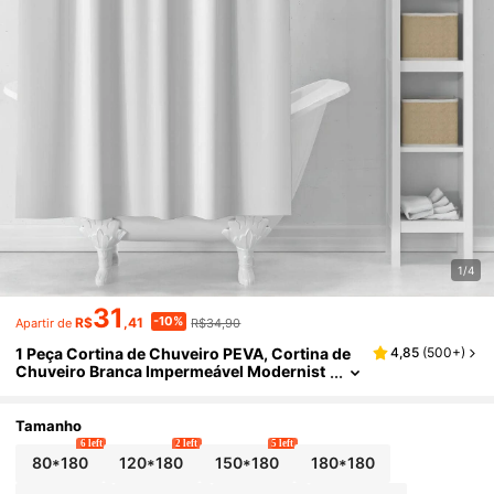
1/4
31
-10%
R$
,41
R$34,90
Apartir de
1 Peça Cortina de Chuveiro PEVA, Cortina de
4,85
(
500+
)
Chuveiro Branca Impermeável Modernist
a para Decoração de Banheiro Doméstico,
Decoração de Outono, Acessórios de Banheir
o, Volta às Aulas
Tamanho
6 left
2 left
5 left
80*180
120*180
150*180
180*180