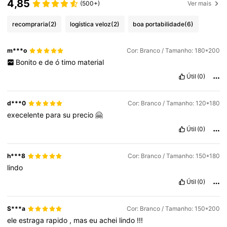
4,85
(500+)
Ver mais
recompraria
(2)
logística veloz
(2)
boa portabilidade
(6)
m***o
Cor: Branco / Tamanho: 180*200
Bonito
e
de
ó
timo
material
Útil
(0)
d***0
Cor: Branco / Tamanho: 120*180
execelente
para
su
precio
🤗
Útil
(0)
h***8
Cor: Branco / Tamanho: 150*180
lindo
Útil
(0)
S***a
Cor: Branco / Tamanho: 150*200
ele
estraga
rapido
,
mas
eu
achei
lindo
!!!