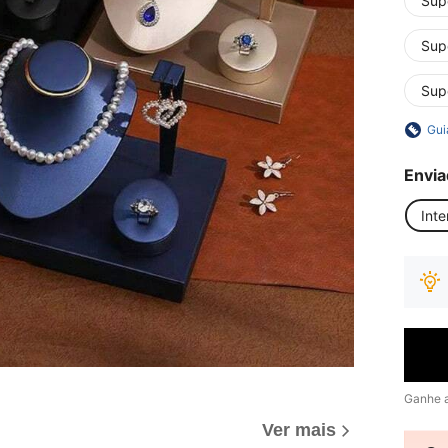
Sup
Sup
Sup
Gui
Envia
Inte
Ganhe 
Ver mais