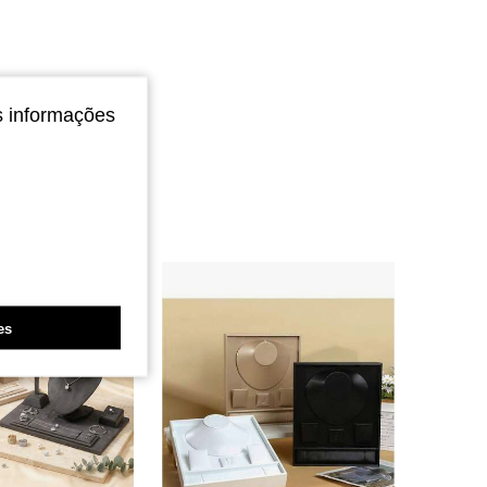
s informações
es