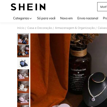
Motf
Use up 
Categorias
Só para você
Novo em
Envio nacional
Pr
Início
Casa e Decoração
Armazenagem & Organização
Caixas
/
/
/