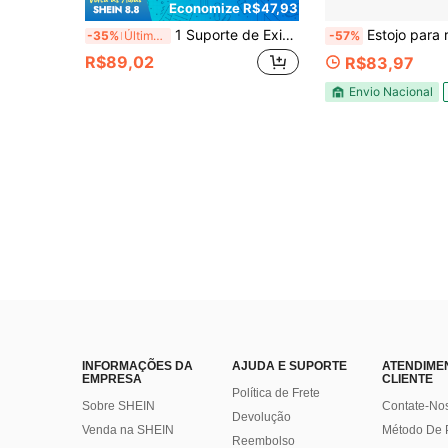
Economize R$47,93
1 Suporte de Exibição de Joias em Couro PU, Compartimentado para Armazenamento de Colares e Brincos de Joias, Armazenamento de Colares, Brincos e Anéis, Prateleira de Armazenamento de Joias, Bandeja de Armazenamento, Suporte de Exibição de Anéis e Brincos, Balcão de Exibição de Joias, Suporte de Exibição de Loja
Estojo para relógio/caixa de via
-35%
Últimos 2 dias
-57%
R$89,02
R$83,97
Envio Nacional
INFORMAÇÕES DA
AJUDA E SUPORTE
ATENDIME
EMPRESA
CLIENTE
Política de Frete
Sobre SHEIN
Contate-No
Devolução
Venda na SHEIN
Método De
Reembolso