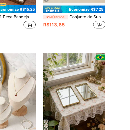
Economize R$15,25
Economize R$7,25
eça Bandeja de Joias com Grão de Madeira de Nogueira e Forro de Veludo, Bandeja de Exibição e Armazenamento de Joias para Anéis, Colares, Pulseiras, Brincos, Design Empilhável que Economiza Espaço, Presente Perfeito para Meninas e Mulheres
Conjunto de Suporte de Exibição de Joias de Veludo, Rack de Armazenamento Multifuncional com Suporte para Colar, Rack para Brincos, Bandeja de Exibição para Anéis e Pulseiras, Suporte de Joias Luxuoso Preto e Dourado Adequado para Varejo, Fotografia e Armazenamento Doméstico
-6%
Últimos 3 dias
R$113,65