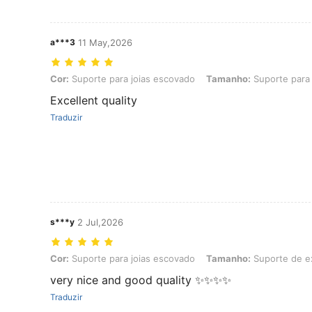
a***3
11 May,2026
Cor: Suporte para joias escovado, Tamanho: Suporte para joias azu
Cor:
Suporte para joias escovado
Tamanho:
Suporte para 
Excellent quality
Traduzir
s***y
2 Jul,2026
Cor: Suporte para joias escovado, Tamanho: Suporte de exposição d
Cor:
Suporte para joias escovado
Tamanho:
Suporte de ex
very nice and good quality ✨✨✨✨
Traduzir