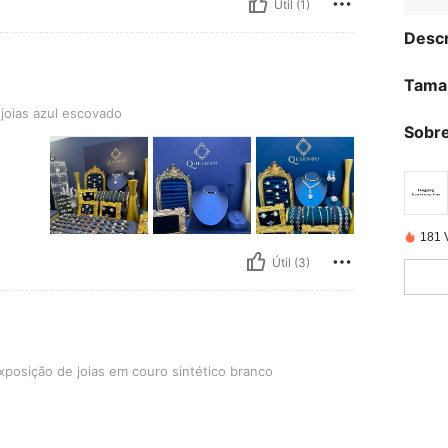
Útil (1)
Descr
Tama
l escovado
joias azul escovado
Sobre
181 
Útil (3)
e joias em couro sintético branco
posição de joias em couro sintético branco