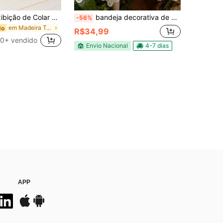
Suporte de Exibição de Colar de Busto de Veludo, Prateleira de Armazenamento de Pingente, Suporte de Exibição de Joias, Vitrine de Colar de Busto e Pingente
bandeja decorativa de metal espelhada RETANGULAR 22.8X12.8X2.6 /26.8X16X2.6CM
-56%
em Madeira Torres de Joalheria
do
R$34,99
0+ vendido
Envio Nacional
4-7 dias
APP