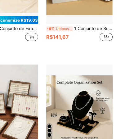
Economize R$19,03
onjunto de Exposição de Joias de Veludo Preto Estilo INS, Suporte de Armazenamento de Colar, Brinco e Anel, Adereços de Exibição para Live Streaming
1 Conjunto de Suporte de Exibição de Pingente Branco Adequado para Anéis, Pulseiras, Colares e Brincos Delicados. Esta Prateleira de Exibição de Joias é Adequada para Exibir e Armazenar Joias e Acessórios de Ouro, Decoração de Quarto
-8%
Últimos 3 dias
R$141,67
4