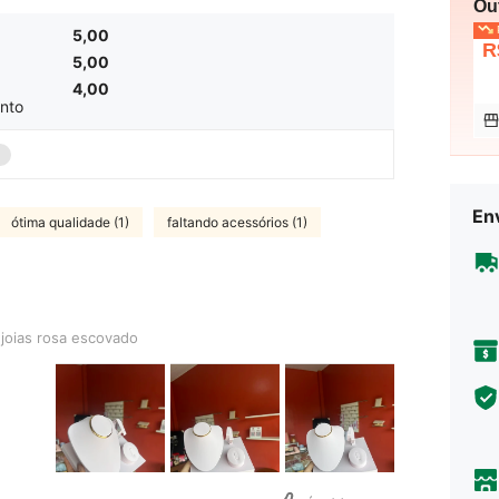
Ou
P
5,00
R
5,00
4,00
nto
Env
ótima qualidade (1)
faltando acessórios (1)
a escovado
joias rosa escovado