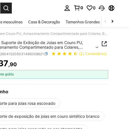
0
0
ar. Press Enter to select.
s masculinas
Casa & Decoração
Tamanhos Grandes
Joias e acessó
1 Peça Suporte de Exibição de Joias em Couro PU, Armazenamento Compartimentado para Colares, Brincos, Anéis, Adequado para Casa, Casamento, Presente para Amigos e Namoradas
 Suporte de Exibição de Joias em Couro PU,
enamento Compartimentado para Colares,
s, Anéis, Adequado para Casa, Casamento,
h260415205031495008621
(11 Comentários)
nte para Amigos e Namoradas
37
,90
ICE AND AVAILABILITY
ete grátis
nho
orte para joias rosa escovado
orte de exposição de joias em couro sintético branco