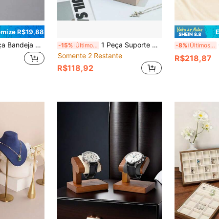
mize R$19,88
mpartimentado para Colares, Brincos, Adequado para Casa ou Exibição em Loja de Joias, Organizador de Joias, Decoração de Ambiente
1 Peça Suporte de Exibição de Colar em Couro PU com Base de Armazenamento de Brincos, Rack de Exibição de Joias em Busto
C
-15%
Últimos 2 dias
-8%
Últimos 3 dias
Somente 2 Restante
R$218,87
R$118,92