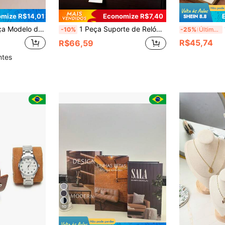
mize R$14,01
Economize R$7,40
 em Liga de Alumínio Metálico em Formato de T para Brincos, Colares, Pingentes, Expositor de Jóias para Vitrine e Presente, Adequado para Organizador de Armazenamento de Casamento e Dia para Mulheres, Essenciais de Viagem, Presente para Pai, Decoração de Quarto
1 Peça Suporte de Relógio de Madeira, Suporte de Exibição de Pulseira, Organizador de Joias, Objeto Decorativo para Quarto, Armazenamento de Quarto, Decoração de Sala de Maquiagem, Decoração de Quarto
1 P
-10%
-25%
Últimos 2 dias
R$45,74
R$66,59
ntes
10