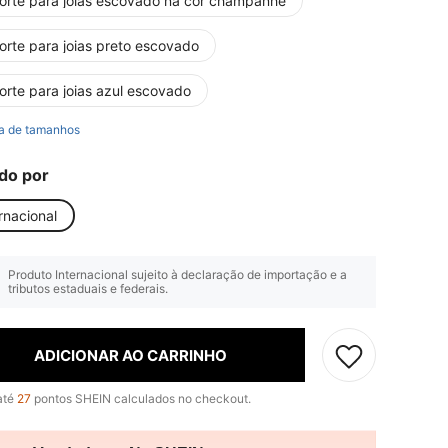
orte para joias escovado na cor champanhe
orte para joias preto escovado
orte para joias azul escovado
a de tamanhos
do por
rnacional
Produto Internacional sujeito à declaração de importação e a
tributos estaduais e federais.
ADICIONAR AO CARRINHO
até
27
pontos SHEIN calculados no checkout.