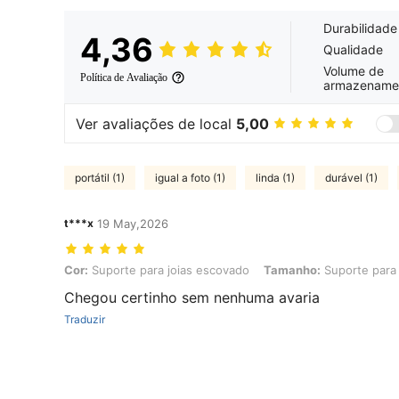
Durabilidade
4,36
Qualidade
Volume de
Política de Avaliação
armazename
Ver avaliações de local
5,00
portátil (1)
igual a foto (1)
linda (1)
durável (1)
t***x
19 May,2026
Cor: Suporte para joias escovado, Tamanho: Suporte para joias ros
Cor:
Suporte para joias escovado
Tamanho:
Suporte para 
Chegou certinho sem nenhuma avaria
Traduzir