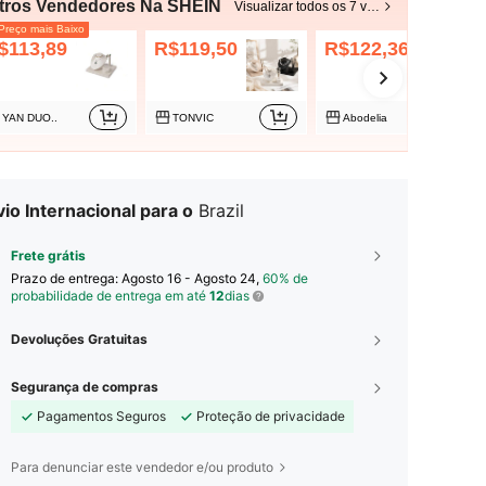
tros Vendedores Na SHEIN
Visualizar todos os 7 vendedores
reço mais Baixo
$113,89
R$119,50
R$122,36
YAN DUO..
TONVIC
Abodelia
io Internacional para o
Brazil
Frete grátis
Prazo de entrega:
Agosto 16 - Agosto 24,
60% de
probabilidade de entrega em até
12
dias
Devoluções Gratuitas
Segurança de compras
Pagamentos Seguros
Proteção de privacidade
Para denunciar este vendedor e/ou produto