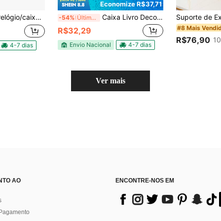
Economize R$37,71
gem em couro sintético marrom
Caixa Livro Decorativa Organizadora 3 Peças Papel – Armazenamento de Joias e Documentos
-54%
Últimos 2 dias
#8 Mais Vendi
R$32,29
R$76,90
10
Envio Nacional
4-7 dias
4-7 dias
Ver mais
NTO AO
ENCONTRE-NOS EM
s
 Pagamento