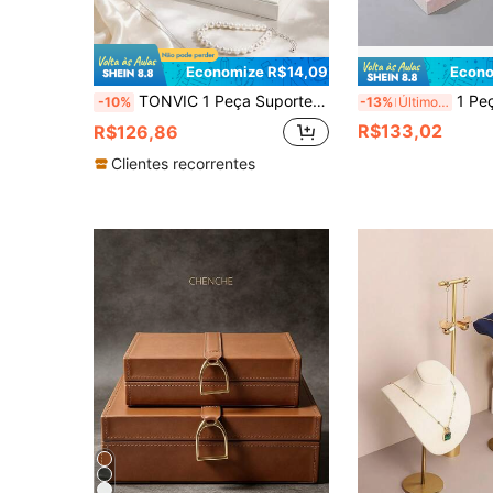
Economize R$14,09
Econo
TONVIC 1 Peça Suporte de Exibição de Joias em Couro PU, Organizador Dividido de Colar e Brinco, Adequado para Armazenamento de Colar, Brinco, Anel, Organizador de Armazenamento de Joias, Bandeja de Armazenamento, Suporte de Exibição de Anel e Brinco, Suporte de Exibição de Balcão de Joias, Suporte de Exibição de Loja
1 Peça Bandeja de Joias de Alta Qualidade, Armazenamento Co
-10%
-13%
Últimos 3 dias
R$133,02
R$126,86
Clientes recorrentes