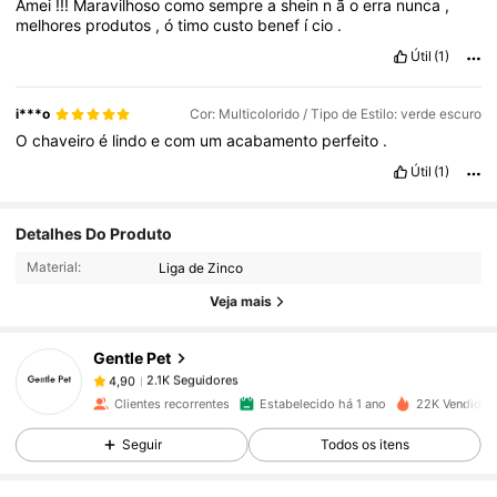
Amei
!!!
Maravilhoso
como
sempre
a
shein
n
ã
o
erra
nunca
,
melhores
produtos
,
ó
timo
custo
benef
í
cio
.
Útil
(1)
i***o
Cor: Multicolorido / Tipo de Estilo: verde escuro
O
chaveiro
é
lindo
e
com
um
acabamento
perfeito
.
Útil
(1)
2.1K Seguidores
4,90
Detalhes Do Produto
Material:
Liga de Zinco
2.1K Seguidores
4,90
Veja mais
Gentle Pet
2.1K Seguidores
4,90
n***i
pago
1 dia atrás
Clientes recorrentes
Estabelecido há 1 ano
22K Vendido 
2.1K Seguidores
4,90
Seguir
Todos os itens