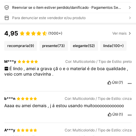
Reenviar se o item estiver perdido/danificado · Pagamentos Seguros · Proteção de privacidade
Para denunciar este vendedor e/ou produto
4,95
(1000+)
Ver mais
recompraria
(9)
presente
(73)
elegante
(52)
linda
(100+)
M***y
Cor: Multicolorido / Tipo de Estilo: preto
É
lindo
,
amei
a
grava
çã
o
e
o
material
é
de
boa
qualidade
,
veio
com
uma
chavinha
.
Útil
(7)
b***n
Cor: Multicolorido / Tipo de Estilo: cinza
Aaaa
eu
amei
demais
,
j
á
estou
usando
muitooooooooooooo
Útil
(1)
A***y
Cor: Multicolorido / Tipo de Estilo: cinza