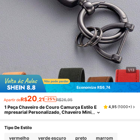
1/13
Economize R$6,74
20
R$
,21
-25%
R$26,95
Apartir de
1 Peça Chaveiro de Couro Camurça Estilo E
4,95
(
1000+
)
mpresarial Personalizado, Chaveiro Mini
malista com Nome Gravado Personaliza
do, Presente Ideal para o Dia dos Pais, Dia do
s Namorados, Colorido, Elegante, Unissex, E
Tipo De Estilo
studantes Universitários, Presente da Turma
de 2026, Presente Atencioso, Uso Diário
vermelho
verde escuro
preto
marrom