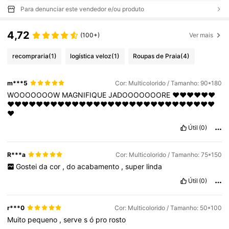
Para denunciar este vendedor e/ou produto
4,72
(100+)
Ver mais
recompraria
(1)
logística veloz
(1)
Roupas de Praia
(4)
m***5
Cor: Multicolorido / Tamanho: 90*180
WOOOOOOOW
MAGNIFIQUE
JADOOOOOOORE
❤️❤️❤️❤️❤️❤️
❤️❤️❤️❤️❤️❤️❤️❤️❤️❤️❤️❤️❤️❤️❤️❤️❤️❤️❤️❤️❤️❤️❤️❤️❤️❤️❤️❤️❤️
❤️
Útil
(0)
R***a
Cor: Multicolorido / Tamanho: 75*150
Gostei
da
cor
,
do
acabamento
,
super
linda
Útil
(0)
r***0
Cor: Multicolorido / Tamanho: 50*100
Muito
pequeno
,
serve
s
ó
pro
rosto