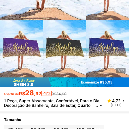
1/10
Economize R$5,93
28
R$
,97
-17%
R$34,90
Apartir de
1 Peça, Super Absorvente, Confortável, Para o Dia,
4,72
Decoração de Banheiro, Sala de Estar, Quarto,
(100+)
Banheiro, Acessórios de Viagem, Essenciais de
Praia, Toalhas de Praia Personalizadas, Amor Eterno
Tamanho