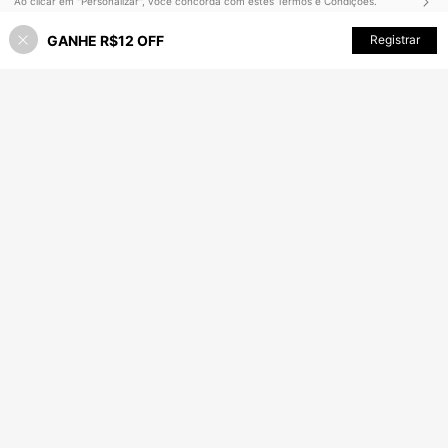
Ao clicar em "Personalizar", você concorda com estes Termos e Condições.
GANHE R$12 OFF
Personalize agora
Registrar