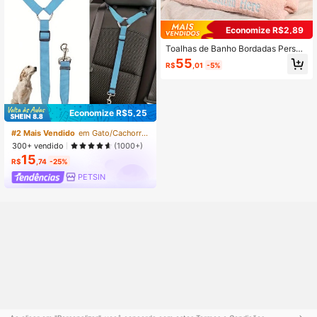
Economize R$2,89
Toalhas de Banho Bordadas Person
alizadas, Toalhas de Banho Monogr
55
R$
,01
-5%
amadas, Para o Dia das Mães, Para
Aniversários, Para Casamentos
Economize R$5,25
#2 Mais Vendido
em Gato/Cachorro Capas protetoras para assentos de
300+ vendido
(1000+)
15
R$
,74
-25%
PETSIN