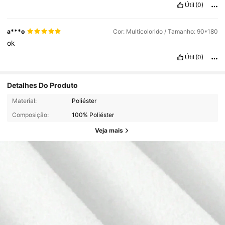
Útil
(0)
a***o
Cor: Multicolorido / Tamanho: 90*180
ok
Útil
(0)
Detalhes Do Produto
Material:
Poliéster
Composição:
100% Poliéster
Veja mais
970 Seguidores
4,82