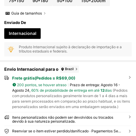
75*150
90*180
50*100
150*200cm
Guia de tamanhos
Enviado De
Internacional
Produto Internacional sujeito à declaração de importação e a
tributos estaduais e federais.
Envio Internacional para o
Brazil
Frete grátis(Pedidos ≥ R$69,00)
200 pontos, se houver atraso
Prazo de entrega:
Agosto 16 -
Agosto 24,
60% de probabilidade de entrega em até
12
dias
(Pedidos
com produtos personalizados geralmente levam de 1 a 4 dias a mais
para serem processados em comparação ao prazo habitual, e os itens
personalizados serão enviados em uma embalagem separada.)
Itens personalizados não podem ser devolvidos ou trocados
devido à sua natureza personalizada.
Reenviar se o item estiver perdido/danificado · Pagamentos Seguros · Proteção de privacidade