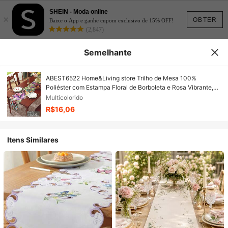
SHEIN - Moda online
×
OBTER
Baixe o App e ganhe cupom exclusivo de 15% OFF!
(2,847)
Semelhante
ABEST6522 Home&Living store Trilho de Mesa 100%
Poliéster com Estampa Floral de Borboleta e Rosa Vibrante,
Borda Recortada Assimétrica, Decoração Botânica de
Multicolorido
Primavera, Lenço de Mesa para Mesa de Jantar, Festa de
R$16,06
Chá Nupcial, Decoração de Feriado e Cozinha
Itens Similares