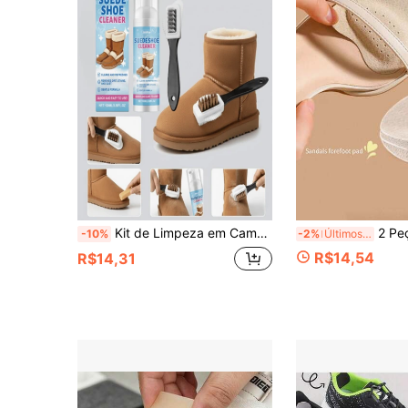
Kit de Limpeza em Camurça em Forma de S Preto, Conjunto Profissional de Remoção de Manchas, Incluindo Escova de Arame de Cobre de Três Lados, Escova de Sapato de Plástico e Escova de Roupas, Limpador de Botas de Neve Adequado para Couro Nubuck, Kit Multifuncional de Cuidados Diários com Sapatos
2 Peças (1 Par) Almofadas para Antepé de Sandálias Femininas, Adesivos An
-10%
-2%
Últimos 3 dias
R$14,54
R$14,31