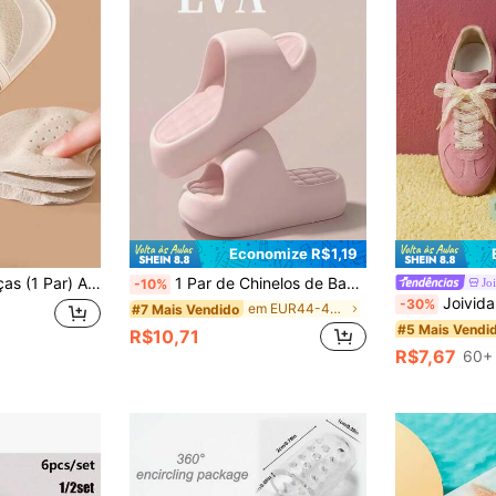
Economize R$1,19
tiderrapantes para Palmilha de Salto Alto 7,3*7,3cm, Inserções Autoadesivas para Sapatos, Adequadas para Viagens, Esportes, Atividades ao Ar Livre, Versão Reforçada Disponível
1 Par de Chinelos de Banheiro com Sola Grossa de EVA Antiderrapante, Cor Sólida, Estilo Unissex ou de Casal, Cor Macaron Suave, Estilo Minimalista Creme Luxuoso, Adequado para Uso Doméstico, Varanda, Piscina ou Praia
Jo
-10%
Joivida 2 Peças Cadarços de Renda, Acessórios Fofos de Estilo Balé, Cadarços de Renda de Seda Preta e Branca, Sapato, Escolhas de Primavera e Verão, Presentes para Damas de Honra, Quarto, Decoração de Quarto, Praia, 
-30%
em EUR44-45 Chinelos de casa
#7 Mais Vendido
#5 Mais Vendi
R$10,71
R$7,67
60+