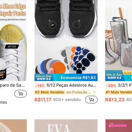
Economize R$1,82
marelamento e manchas escuras, restaurar o couro gasto no bico, é fácil de usar e resistente a desbotamento.
6/12 Peças Adesivos Autocolantes para Sapatos (Kit de Remendos de Tecido de Malha) – Conserto para Forros de Tênis, Rasgos e Frente de Tênis, Proteção Anti-Arranhões para Rasgos e Desgaste, para Sapatos, Chinelos e Calçados Esportivos, Acessórios Essenciais para Calçados
3/2/1 Peça Bolsa de Armazenamento de Botas, Capa de Poeira Transparente para Sapatos e Botas L
-14%
-30%
em Proteção contra mofo e umidade em clima chuvoso
#2 Mais Vendido
#1 Mais Vendi
R$11,17
R$13,23
600+ vendido
80
ntes