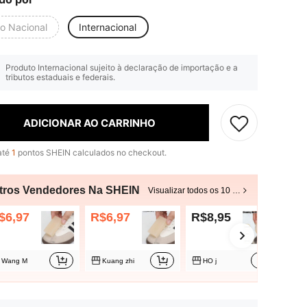
io Nacional
Internacional
Produto Internacional sujeito à declaração de importação e a
tributos estaduais e federais.
ADICIONAR AO CARRINHO
até
1
pontos SHEIN calculados no checkout.
tros Vendedores Na SHEIN
Visualizar todos os 10 vendedores
$6,97
R$6,97
R$8,95
R$
Wang M
Kuang zhi
HO j