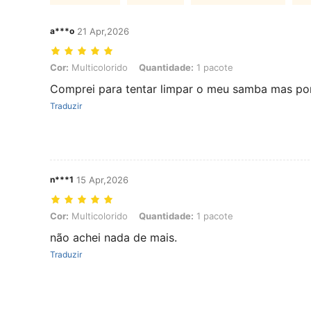
a***o
21 Apr,2026
Cor: Multicolorido, Quantidade: 1 pacote
Cor:
Multicolorido
Quantidade:
1 pacote
Comprei para tentar limpar o meu samba mas por
Traduzir
n***1
15 Apr,2026
Cor: Multicolorido, Quantidade: 1 pacote
Cor:
Multicolorido
Quantidade:
1 pacote
não achei nada de mais.
Traduzir