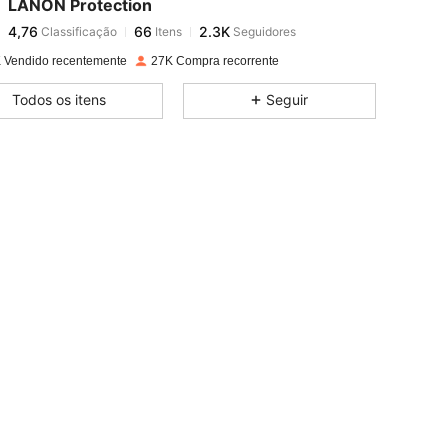
LANON Protection
4,76
66
2.3K
Classificação
Itens
Seguidores
b***z
pago
23 horas atrás
 Vendido recentemente
27K Compra recorrente
4,76
66
2.3K
Todos os itens
Seguir
4,76
66
2.3K
4,76
66
2.3K
4,76
66
2.3K
4,76
66
2.3K
4,76
66
2.3K
4,76
66
2.3K