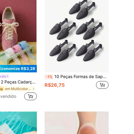
Economize R$3,28
10 Peças Formas de Sapato Ajustáveis de Plástico, Unissex, Adequadas para Sapatos de Couro, Tênis, Corretor de Formato de Sapato, Forma de Sapato, Anti-Rugas
ivida
-1%
Viagem, Para Homens, Para Mulheres, Férias, Coisas Fofas, Presente do Dia das Mães, Decoração de Quarto, Jardim, Decoração de Cozinha, Verão, Praia, Essenciais de Viagem, Decoração de Quarto, Macio, Formatura, Sapateira, Organizador de Armazenamento, Ao Ar Livre, Jardim, Essencial de Viagem, Portátil, Essencial de Praia, Temporada de Formatura, Cerimônia de Formatura, Presente de Formatura, Parabéns Formando, Parabéns Graduado, Valedictorian, Terminar a Escola, Festa de Formatura
R$26,75
em Multicolorido Acessórios para sapatos
do
 vendido