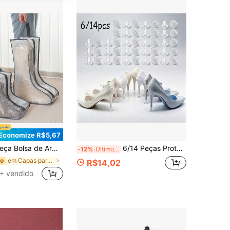
Economize R$5,67
ongas e Curtas, Bolsa Dedicada para Botas de Cano Alto e Tornozelo Femininas, Design de Alça com Zíper, Capa Protetora para Sapatos e Botas, Adequada para Sapatilhas, Botas de Tornozelo e Saltos Altos
6/14 Peças Protetores de Salto Alto de Silicone e Almofadas Absorvedoras de Choque, 3 Tamanhos Disponíveis, Adequado para Casamentos e Atividades ao Ar Livre, Evita que Saltos Altos Afundem na Grama e Cascalho, Protetores de Salto
-12%
Últimos 3 dias
em Capas para sapatos
do
R$14,02
+ vendido