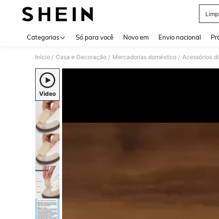
Limp
Use up 
Categorias
Só para você
Novo em
Envio nacional
Pr
Início
Casa e Decoração
Mercadorias doméstico
Acessórios di
/
/
/
Video