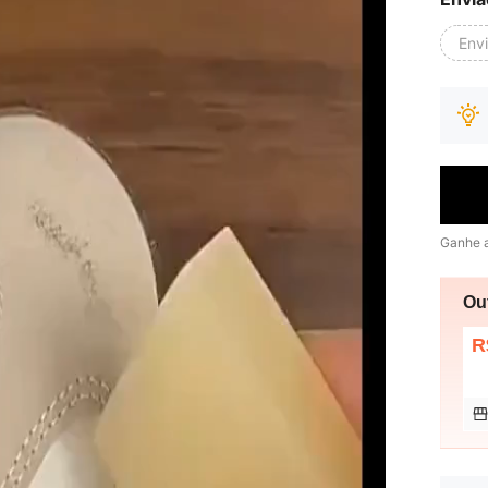
Env
Ganhe 
Ou
R