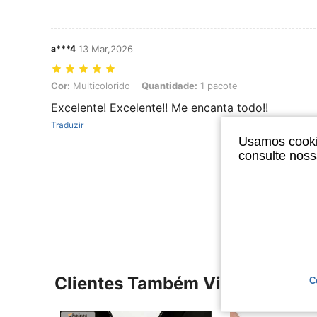
a***4
13 Mar,2026
Cor: Multicolorido, Quantidade: 1 pacote
Cor:
Multicolorido
Quantidade:
1 pacote
Excelente! Excelente!! Me encanta todo!!
Traduzir
Usamos cookie
consulte nos
Ver Mais Ava
Clientes Também Visitaram
C