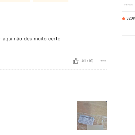
320K
 aqui não deu muito certo
Útil (19)