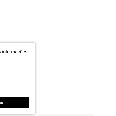
s informações
es