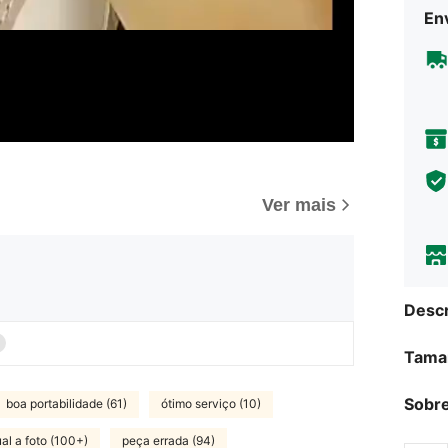
Env
Ver mais
Descr
Tama
Sobre
boa portabilidade (61)
ótimo serviço (10)
ual a foto (100+)
peça errada (94)