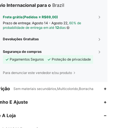
io Internacional para o
Brazil
Frete grátis(Pedidos ≥ R$69,00)
Prazo de entrega:
Agosto 14 - Agosto 22,
60% de
probabilidade de entrega em até
12
dias
Devoluções Gratuitas
Segurança de compras
Pagamentos Seguros
Proteção de privacidade
Para denunciar este vendedor e/ou produto
ição
Sem materiais secundários,Multicolorido,Borracha
4,76
66
2.3K
nho E Ajuste
 A Loja
4,76
66
2.3K