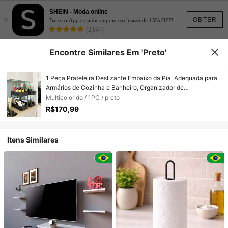
SHEIN - Moda online
×
OBTER
Baixe o App e ganhe cupom exclusivo de 15% OFF!
(2,847)
Encontre Similares Em 'preto'
1 Peça Prateleira Deslizante Embaixo da Pia, Adequada para
Armários de Cozinha e Banheiro, Organizador de
Armazenamento Economizador de Espaço para Lavanderia,
Multicolorido / 1PC / preto
Produtos de Limpeza Doméstica, Artigos de Higiene Pessoal,
R$170,99
Utensílios de Cozinha, Garrafas e Pequenos Itens, Fácil
Instalação, Prateleira Multiuso Durável
Itens Similares