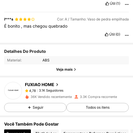
Útil
(1)
l***s
Cor: A / Tamanho: Vaso de pedra empilhada
É
bonito
,
mas
chegou
quebrado
Útil
(0)
Detalhes Do Produto
3.1K Seguidores
4,78
Material:
ABS
Veja mais
3.1K Seguidores
4,78
FUXIAO HOME
3.1K Seguidores
4,78
36K Vendido recentemente
3.3K Compra recorrente
Seguir
Todos os itens
3.1K Seguidores
4,78
Você Também Pode Gostar
3.1K Seguidores
4,78