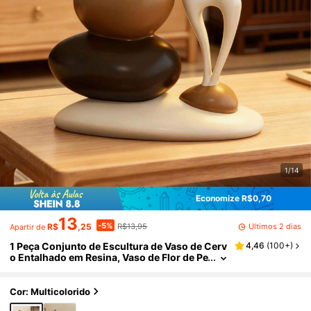
1/14
Economize R$0,70
13
-5%
Últimos 2 dias
R$
,25
R$13,95
Apartir de
1 Peça Conjunto de Escultura de Vaso de Cerv
4,46
(
100+
)
o Entalhado em Resina, Vaso de Flor de Pe
dra Geométrica, Design Elegante e da Mo
da, Decoração de Mesa, Adequado como Pres
ente para Casa e Escritório, Aniversário, Form
Cor: Multicolorido
atura, Natal