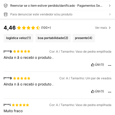
Reenviar se o item estiver perdido/danificado · Pagamentos Seguros · Proteção de privacidade
Para denunciar este vendedor e/ou produto
4,46
(100+)
Ver mais
logística veloz
(1)
boa portabilidade
(2)
presente
(4)
l***9
Cor: A / Tamanho: Vaso de pedra empilhada
Ainda
n
ã
o
recebi
o
produto
.
Útil
(1)
l***9
Cor: A / Tamanho: Um par de veados
Ainda
n
ã
o
recebi
o
produto
.
Útil
(1)
l***i
Cor: A / Tamanho: Vaso de pedra empilhada
Muito
fraco