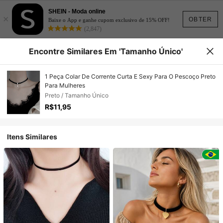
SHEIN - Moda online
×
OBTER
Baixe o App e ganhe cupom exclusivo de 15% OFF!
(2,847)
Encontre Similares Em 'Tamanho Único'
1 Peça Colar De Corrente Curta E Sexy Para O Pescoço Preto
Para Mulheres
Preto / Tamanho Único
R$11,95
Itens Similares