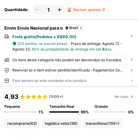
Quantidade:
Restam apenas 2!
Envio Envio Nacional para o
Brazil
Frete grátis(Pedidos ≥ R$69,00)
200 pontos, se houver atraso
Prazo de entrega:
Agosto 12 -
Agosto 23,
60% de probabilidade de entrega em até
9
dias
Os itens desta categoria não podem ser devolvidos ou trocados.
Reenviar se o item estiver perdido/danificado · Pagamentos Seguros · Proteção de privacidade
Para denunciar este vendedor e/ou produto
4,93
(1000+)
Ver mais
Pequeno
Tamanho Real
Grande
1%
99%
0%
recompraria
(62)
logística veloz
(56)
maravilhoso
(100+)