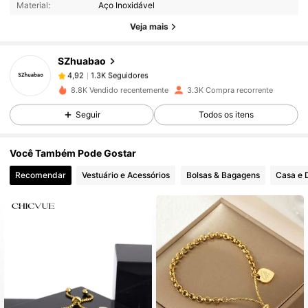
Material:
Aço Inoxidável
Veja mais
1.3K Seguidores
4,92
SZhuabao
1.3K Seguidores
4,92
8.8K Vendido recentemente
3.3K Compra recorrente
Seguir
Todos os itens
1.3K Seguidores
4,92
Você Também Pode Gostar
1.3K Seguidores
4,92
Recomendar
Vestuário e Acessórios
Bolsas & Bagagens
Casa e 
1.3K Seguidores
4,92
1.3K Seguidores
4,92
1.3K Seguidores
4,92