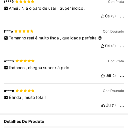
t***9
Cor: Prata
Amei
.
N
ã
o
paro
de
usar
.
Super
indico
.
Útil
(3)
l***o
Cor: Dourado
Tamanho
real
é
muito
linda
,
qualidade
perfeita
😍
Útil
(3)
a***s
Cor: Prata
lindoooo
,
chegou
super
r
á
pido
Útil
(2)
a***n
Cor: Dourado
É
linda
,
muito
fofa
!
Útil
(1)
Detalhes Do Produto
1.3K Seguidores
4,92