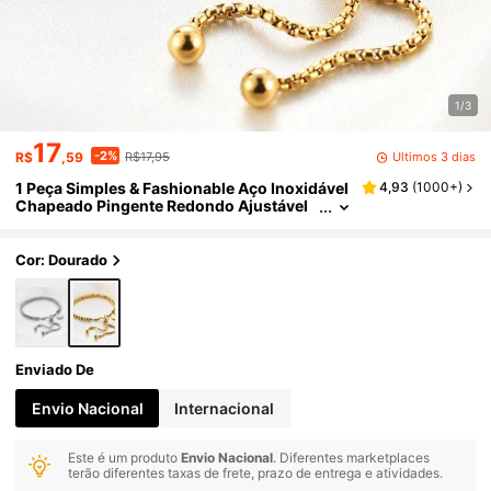
1/3
17
-2%
Últimos 3 dias
R$
,59
R$17,95
1 Peça Simples & Fashionable Aço Inoxidável
4,93
(
1000+
)
Chapeado Pingente Redondo Ajustável
Pulseira De Conta Para Gravação
Cor: Dourado
Enviado De
Envio Nacional
Internacional
Este é um produto
Envio Nacional
. Diferentes marketplaces
terão diferentes taxas de frete, prazo de entrega e atividades.