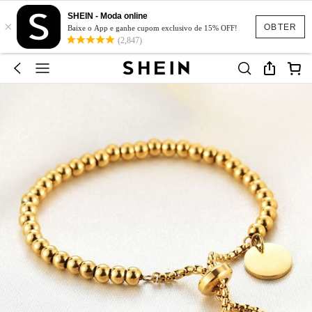
SHEIN - Moda online
×
OBTER
Baixe o App e ganhe cupom exclusivo de 15% OFF!
(2,847)