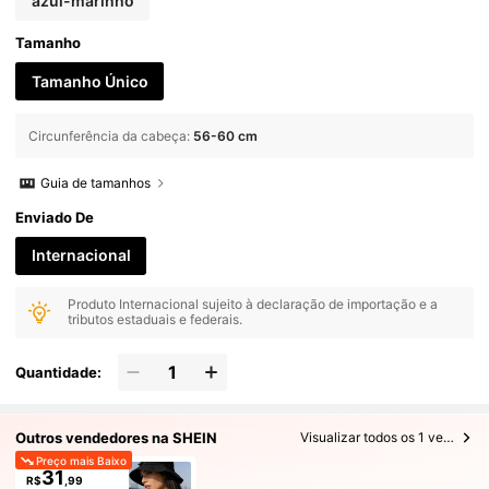
azul-marinho
Tamanho
Tamanho Único
Circunferência da cabeça
:
56-60 cm
Guia de tamanhos
Enviado De
Internacional
Produto Internacional sujeito à declaração de importação e a
tributos estaduais e federais.
Quantidade:
Outros vendedores na SHEIN
Visualizar todos os 1 vendedores
Preço mais Baixo
31
R$
,99