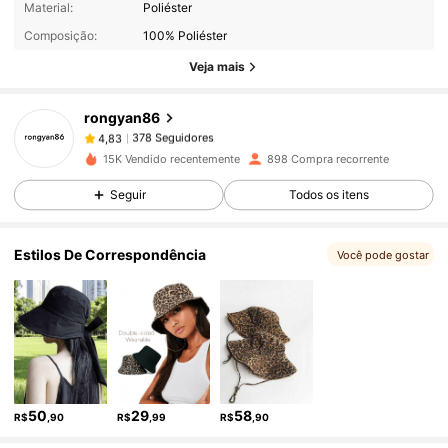
Material:
Poliéster
Composição:
100% Poliéster
378 Seguidores
4,83
Veja mais
rongyan86
378 Seguidores
4,83
5***0
pago
1 dia atrás
15K Vendido recentemente
898 Compra recorrente
Seguir
Todos os itens
378 Seguidores
4,83
Estilos De Correspondência
Você pode gostar
378 Seguidores
4,83
378 Seguidores
4,83
378 Seguidores
4,83
50
29
58
R$
,90
R$
,99
R$
,90