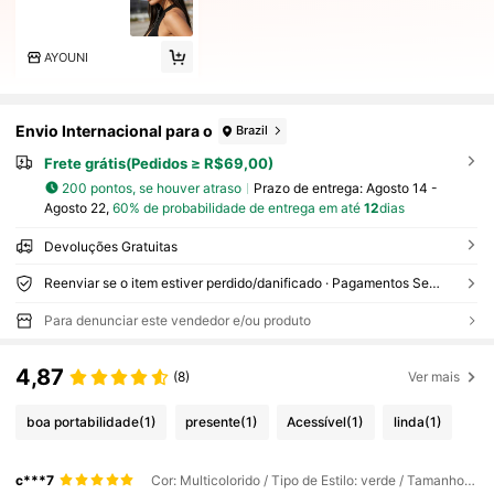
AYOUNI
Envio Internacional para o
Brazil
Frete grátis(Pedidos ≥ R$69,00)
200 pontos, se houver atraso
Prazo de entrega:
Agosto 14 -
Agosto 22,
60% de probabilidade de entrega em até
12
dias
Devoluções Gratuitas
Reenviar se o item estiver perdido/danificado · Pagamentos Seguros · Proteção de privacidade
Para denunciar este vendedor e/ou produto
4,87
(8)
Ver mais
boa portabilidade
(1)
presente
(1)
Acessível
(1)
linda
(1)
c***7
Cor: Multicolorido / Tipo de Estilo: verde / Tamanho: Tamanho Único