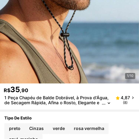
1/10
35
R$
,90
1 Peça Chapéu de Balde Dobrável, à Prova d'Água,
4,87
de Secagem Rápida, Afina o Rosto, Elegante e
(8)
Versátil, Macio e Confortável, Adequado para A
tividades ao Ar Livre e Ciclismo na Primavera/Verão,
Praia, Férias
Tipo De Estilo
preto
Cinzas
verde
rosa vermelha