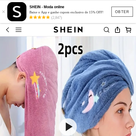
SHEIN - Moda online
×
OBTER
Baixe o App e ganhe cupom exclusivo de 15% OFF!
(2,847)