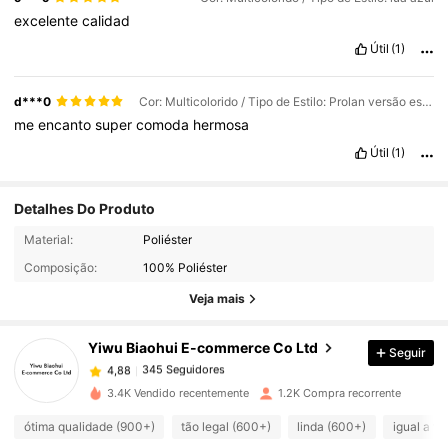
excelente
calidad
Útil
(1)
d***0
Cor: Multicolorido / Tipo de Estilo: Prolan versão espessada e atualizada
me
encanto
super
comoda
hermosa
Útil
(1)
Detalhes Do Produto
345 Seguidores
Material:
Poliéster
4,88
Composição:
100% Poliéster
Veja mais
345 Seguidores
4,88
Yiwu Biaohui E-commerce Co Ltd
Seguir
345 Seguidores
4,88
d***5
pago
1 dia atrás
3.4K Vendido recentemente
1.2K Compra recorrente
345 Seguidores
4,88
ótima qualidade (900+)
tão legal (600+)
linda (600+)
igual a fo