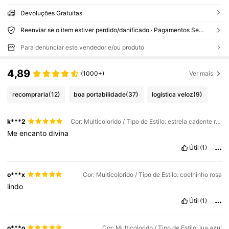
Devoluções Gratuitas
Reenviar se o item estiver perdido/danificado · Pagamentos Seguros · Proteção de privacidade
Para denunciar este vendedor e/ou produto
4,89
(1000+)
Ver mais
recompraria
(12)
boa portabilidade
(37)
logística veloz
(9)
k***2
Cor: Multicolorido / Tipo de Estilo: estrela cadente roxa
Me
encanto
divina
Útil
(1)
o***x
Cor: Multicolorido / Tipo de Estilo: coelhinho rosa
lindo
Útil
(1)
o***o
Cor: Multicolorido / Tipo de Estilo: lua azul