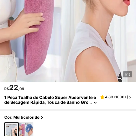
1/13
22
R$
,99
1 Peça Toalha de Cabelo Super Absorvente e
4,89
(
1000+
)
de Secagem Rápida, Touca de Banho Gro
ssa, Toalha de Secagem de Cabelo de Alt
a Qualidade Sem Atrito, Touca de Banho Abs
orvente, Turbante de Secagem de Cabelo Su
Cor: Multicolorido
per Absorvente, Suprimentos de Banheiro, A
cessórios de Banheiro