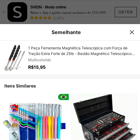
SHEIN - Moda online
×
OBTER
Baixe o App e ganhe cupom exclusivo de 15% OFF!
(2,847)
Semelhante
1 Peça Ferramenta Magnética Telescópica com Força de
Tração Extra Forte de 25lb - Bastão Magnético Telescópico
para Lugares de Difícil Acesso, Bastão Magnético de Aço
Multicolorido
Inoxidável Extensível até 30 Polegadas; Cabo de Borracha
R$15,95
Antiderrapante, à Prova de Ferrugem e Resistente à Corrosão
Itens Similares