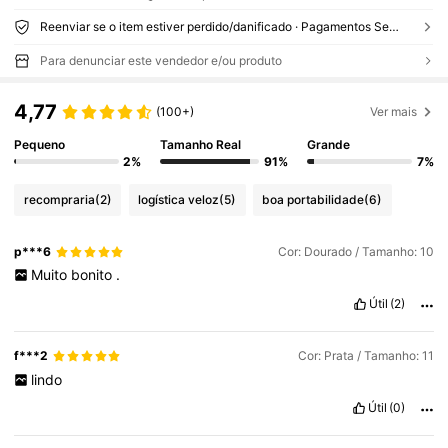
Reenviar se o item estiver perdido/danificado · Pagamentos Seguros · Proteção de privacidade
Para denunciar este vendedor e/ou produto
4,77
(100+)
Ver mais
Pequeno
Tamanho Real
Grande
2%
91%
7%
recompraria
(2)
logística veloz
(5)
boa portabilidade
(6)
p***6
Cor: Dourado / Tamanho: 10
Muito
bonito
.
Útil
(2)
f***2
Cor: Prata / Tamanho: 11
lindo
Útil
(0)