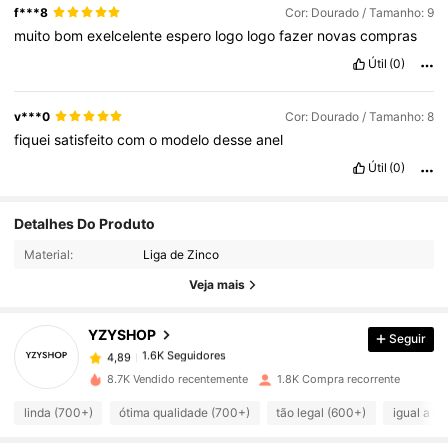
f***8
Cor: Dourado / Tamanho: 9
muito
bom
exelcelente
espero
logo
logo
fazer
novas
compras
Útil
(0)
v***0
Cor: Dourado / Tamanho: 8
fiquei
satisfeito
com
o
modelo
desse
anel
Útil
(0)
1.6K Seguidores
4,89
Detalhes Do Produto
Material:
Liga de Zinco
1.6K Seguidores
4,89
Veja mais
YZYSHOP
Seguir
1.6K Seguidores
4,89
r***s
pago
1 dia atrás
8.7K Vendido recentemente
1.8K Compra recorrente
1.6K Seguidores
4,89
linda (700+)
ótima qualidade (700+)
tão legal (600+)
igual a fo