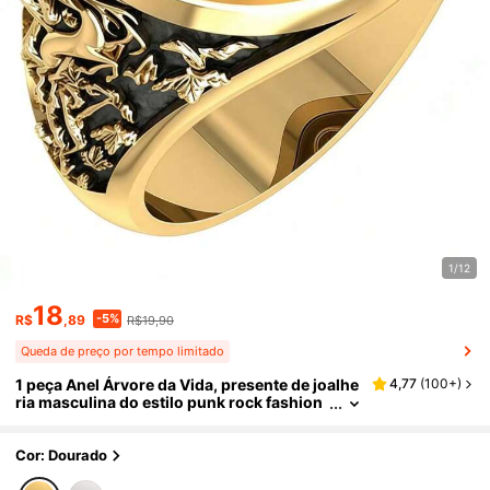
1/12
18
-5%
R$
,89
R$19,90
Queda de preço por tempo limitado
1 peça Anel Árvore da Vida, presente de joalhe
4,77
(
100+
)
ria masculina do estilo punk rock fashion
Cor: Dourado