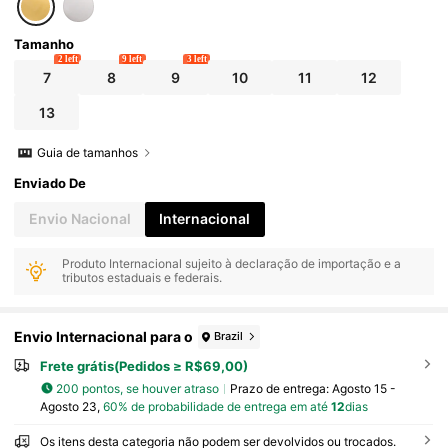
Tamanho
2 left
9 left
3 left
7
8
9
10
11
12
13
Guia de tamanhos
Enviado De
Envio Nacional
Internacional
Produto Internacional sujeito à declaração de importação e a
tributos estaduais e federais.
Envio Internacional para o
Brazil
Frete grátis(Pedidos ≥ R$69,00)
200 pontos, se houver atraso
Prazo de entrega:
Agosto 15 -
Agosto 23,
60% de probabilidade de entrega em até
12
dias
Os itens desta categoria não podem ser devolvidos ou trocados.