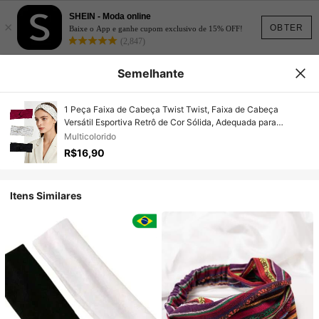
SHEIN - Moda online
×
OBTER
Baixe o App e ganhe cupom exclusivo de 15% OFF!
(2,847)
Semelhante
1 Peça Faixa de Cabeça Twist Twist, Faixa de Cabeça
Versátil Esportiva Retrô de Cor Sólida, Adequada para
Esportes, Rua, Ar Livre, Acessórios de Fitness e Praia, Roupas
Multicolorido
de Verão, Faixas de Cabelo de Praia de Verão, Viagem,
R$16,90
Aniversário
Itens Similares