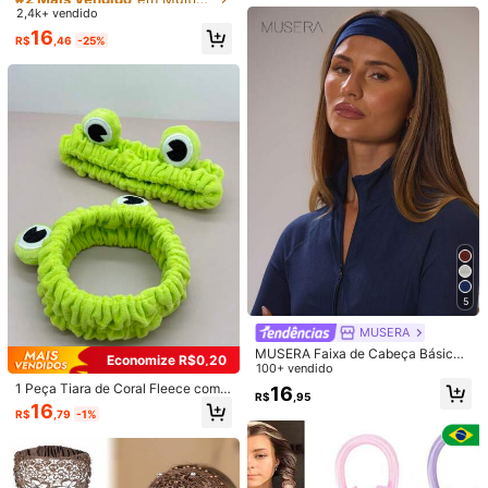
נעים
על
הראש
מתאים
כסרט
לראש
ממש
נחמד
בדיוק
כמו
בתמינה
זה
ara Esportes e Uso Casual
2,4k+ vendido
Quase esgotado!
Quase esgotado!
יותר
שמנת
מלבן
#2 Mais Vendido
em Multicolorido Faixas de cabelo
16
R$
,46
-25%
Quase esgotado!
Útil
(0)
g***0
Cor: Multicolorido / Tamanho: Tamanho Único / Tipo de Estilo: Branco
思ったよりもペラペラ。
Útil
(0)
1.6K Seguidores
4,92
Detalhes Do Produto
Material:
Poliéster
Composição:
100% Poliéster
1.6K Seguidores
4,92
5
Veja mais
MUSERA
MUSERA Faixa de Cabeça Básica
Economize R$0,20
Grossa de Malha
100+ vendido
1.6K Seguidores
4,92
DORA'S
b***o
pago
1 dia atrás
1 Peça Tiara de Coral Fleece com
16
R$
,95
Olho de Sapo Cartoon, Adequada p
r***u
seguido
1 dia atrás
16
R$
,79
-1%
ara Maquiagem, Limpeza, Fitness e
Clientes recorrentes
Estabelecido há 1 ano
36K Vendido 
Outras Ocasiões, Fofa e Prática, Po
1.6K Seguidores
4,92
de Ser Usada como Lenço ou Tiar
a, Adequada para Uso em Feriados
Seguir
Todos os itens
de Outono/Inverno, Elegante e Con