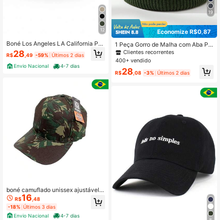
19
12
Economize R$0,87
Boné Los Angeles LA California Pre
1 Peça Gorro de Malha com Aba PU
mium Ajustável Bordado Unissex Ab
e Design W para Homens, Quente e
28
Clientes recorrentes
R$
,49
-59%
Últimos 2 dias
a Curva Casual Masculino Feminin
Casual para Outono, Praia, Férias
400+ vendido
o Algodão
Envio Nacional
4-7 dias
28
R$
,08
-3%
Últimos 2 dias
boné camuflado unissex ajustável v
16
erde
R$
,48
-18%
Últimos 3 dias
Envio Nacional
4-7 dias
8