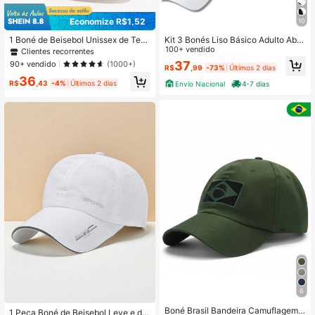
11K Seguidores
4,91
Economize R$1,52
10
1 Boné de Beisebol Unissex de Teci
Kit 3 Bonés Liso Básico Adulto Aba
11K Seguidores
4,91
do Com Etiqueta de Moda Externa A
Curva Masculino e Feminino Super
100+ vendido
Clientes recorrentes
justável e Lavável
Leve Ajustável Casual
37
90+ vendido
(1000+)
R$
,99
-73%
Últimos 2 dias
36
R$
,43
-4%
Últimos 2 dias
Envio Nacional
4-7 dias
6
#3 Mais Vendido
em Altamente recomprado Chapéus Masculinos
Boné Brasil Bandeira Camuflagem T
Quase esgotado!
1 Peça Boné de Beisebol Leve e de