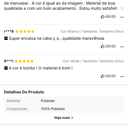
de
manusear
.
A
cor
é
igual
ao
da
imagem
.
Material
de
boa
qualidade
e
com
um
bom
acabamento
.
Estou
muito
satisfeito
com
a
compra
.
Útil
(0)
r***8
Cor: Branco / Tamanho: Tamanho Único
Super
encaixa
na
cabe
ç
a
,
qualidade
maravilhosa
Útil
(0)
S***i
Cor: Verde / Tamanho: Tamanho Único
A
cor
é
bonita
!
O
material
é
bom
!
Útil
(0)
Detalhes Do Produto
11K Seguidores
4,91
Material:
Poliéster
Composição:
100% Poliéster
11K Seguidores
4,91
Veja mais