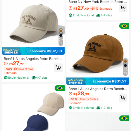
Boné Ny New York Brooklin Retro B
asebol Aba Curva Masculino e Femi
27
R$
,40
-54%
Estimado
nino Regulagem Fitão Letra Casual
Algodão Bordado Nenhum Verão
Envio Nacional
4-7 dias
13
Economize R$32,63
Boné LA Los Angeles Retro Basebol
27
Aba Curva Masculino e Feminino R
R$
,27
egulagem Fitão Letra Casual Algod
-54%
Últimos 3 dias
ão Bordado Nenhum Verão
Estimado
13
Envio Nacional
4-7 dias
Economize R$31,51
Boné LA Los Angeles Retro Basebol
28
Aba Curva Masculino e Feminino R
R$
,39
egulagem Fitão Letra Casual Algod
-53%
Últimos 3 dias
ão Bordado Nenhum Verão
Estimado
Envio Nacional
4-7 dias