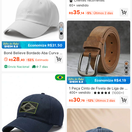
Clientes recorrentes
mendo de Tecido Casual para Look
60+ vendido
s Fashion de Ambos os Sexos
35
R$
,14
-5%
Últimos 2 dias
10
Economize R$31,50
Boné Believe Bordado Aba Curva M
asculino e Feminino Regulagem Fit
28
R$
,40
-53%
Estimado
ão Simples Casual Algodão Bordad
o Boné Todas
Envio Nacional
4-7 dias
Economize R$4,19
1 Peça Cinto de Fivela de Liga de M
etal com Emenda para Homens, par
400+ vendido
(1000+)
a Denim e Calças Casuais, Cinto de
30
Cintura Simples e Versátil para Adol
R$
,76
-12%
Últimos 2 dias
escentes, Estudantes do Ensino Mé
dio e Universitários