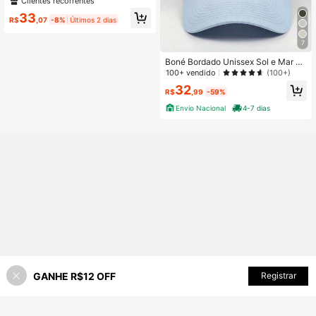
Clientes recorrentes
pa de Urso Azul Claro para Homen
33
s, Adequado para Uso Diário, Viage
R$
,07
-8%
Últimos 2 dias
m, Praia, Festa, Pesca, Presente
7
Boné Bordado Unissex Sol e Mar Fr
ases Boné Premium Casual Praia F
100+ vendido
(100+)
esta Tardezinha Presente Estilo Ca
32
sual Diário
R$
,99
-59%
Envio Nacional
4-7 dias
GANHE R$12 OFF
ADICIONAR AO CARRINHO
Registrar