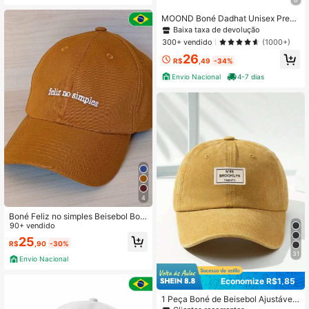
MOOND Boné Dadhat Unisex Premi
um Casual Algodão Feliz no Simple
Baixa taxa de devolução
s Carnaval
300+ vendido
(1000+)
26
R$
,49
-34%
Envio Nacional
4-7 dias
4
Boné Feliz no simples Beisebol Bor
dado Aba Curva Ajustável Unissex
90+ vendido
Casual
25
R$
,90
-30%
31
Envio Nacional
Economize R$1,85
1 Peça Boné de Beisebol Ajustável
Lavado na Cor Cinza Claro Com Re