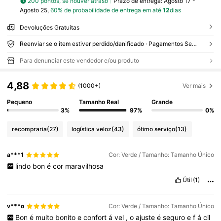
200 pontos, se houver atraso
Prazo de entrega:
Agosto 17 -
Agosto 25,
60% de probabilidade de entrega em até
12
dias
Devoluções Gratuitas
Reenviar se o item estiver perdido/danificado · Pagamentos Seguros · Proteção de privacidade
Para denunciar este vendedor e/ou produto
4,88
(1000+)
Ver mais
Pequeno
Tamanho Real
Grande
3%
97%
0%
recompraria
(27)
logística veloz
(43)
ótimo serviço
(13)
a***1
Cor: Verde / Tamanho: Tamanho Único
lindo
bon
é
cor
maravilhosa
Útil
(1)
v***o
Cor: Verde / Tamanho: Tamanho Único
Bon
é
muito
bonito
e
confort
á
vel
,
o
ajuste
é
seguro
e
f
á
cil