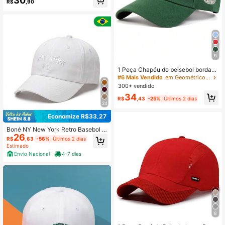
30
ra Outdoor e Pesca, Boné de Beiseb
R$
,90
ol Estampado de Nicho
9
1 Peça Chapéu de beisebol bordad
o com letra "New York" para homen
#6 Mais Vendido
em Geométrico Chapéus Masculinos
s, chapéu casual de moda e proteç
300+ vendido
ão solar para primavera/outono, via
34
gens, festas na praia e rua.
R$
,43
-25%
Últimos 2 dias
24
Economize R$33,27
Boné NY New York Retro Basebol A
26
ba Curva Masculino e Feminino
R$
,63
-56%
Últimos 2 dias
Estimado
Envio Nacional
4-7 dias
8