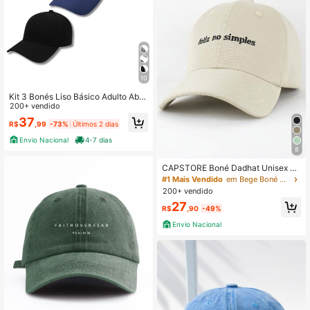
10
Kit 3 Bonés Liso Básico Adulto Aba
Curva Masculino e Feminino Super
200+ vendido
Leve Ajustável Casual
37
R$
,99
-73%
Últimos 2 dias
Envio Nacional
4-7 dias
8
CAPSTORE Boné Dadhat Unisex Aj
ustável Algodão Premium Feliz no S
#1 Mais Vendido
em Bege Boné de beisebol masculino
imples
200+ vendido
27
R$
,90
-49%
Envio Nacional