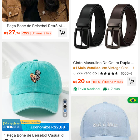
1 Peça Boné de Beisebol Retrô Marr
om Café da Moda
27
R$
,74
-25%
Últimas 9 hrs
Cinto Masculino De Couro Dupla Fa
ce Masculino Com Fivela Giratória
#1 Mais Vendido
em Vintage Cintos Masculinos
6,2k+ vendido
(1000+)
20
R$
,49
-63%
Últimos 2 dias
Envio Nacional
4-7 dias
9
Economize R$2,88
1 Peça Boné de Beisebol Casual de
Moda Lavado Ajustável com Estam