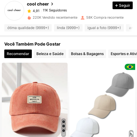
cool cheer
Seguir
11K Seguidores
4,91
E***s
pago
1 dia atrás
220K Vendido recentemente
58K Compra recorrente
11K Seguidores
4,91
ótima qualidade (9999+)
linda (9999+)
igual a foto (9999+)
amor
Você Também Pode Gostar
11K Seguidores
4,91
Recomendar
Beleza e Saúde
Bolsas & Bagagens
Esportes e Ativ
11K Seguidores
4,91
11K Seguidores
4,91
11K Seguidores
4,91
11K Seguidores
4,91
31