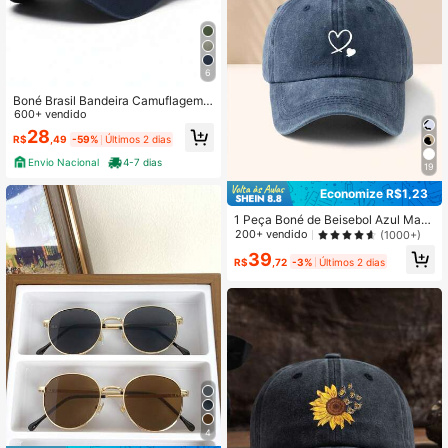
6
Boné Brasil Bandeira Camuflagem T
ático Militar Exército Masculino Pat
600+ vendido
riota Preto Bege Azul Marinho Algo
28
R$
,49
-59%
Últimos 2 dias
dão Algodão
Envio Nacional
4-7 dias
19
Economize R$1,23
1 Peça Boné de Beisebol Azul Mari
nho com Dois Corações, Chapéu de
200+ vendido
(1000+)
Sol para Uso Externo, Item Essencia
39
l Unissex
R$
,72
-3%
Últimos 2 dias
4