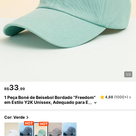
1/3
33
R$
,99
1 Peça Boné de Beisebol Bordado "Freedom"
4,88
(
1000+
)
em Estilo Y2K Unissex, Adequado para E
squi, Uso Externo, Casual, Inverno, Tran
sporte
Cor: Verde