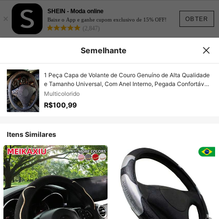
SHEIN - Moda online
×
OBTER
Baixe o App e ganhe cupom exclusivo de 15% OFF!
(2,847)
Semelhante
1 Peça Capa de Volante de Couro Genuíno de Alta Qualidade
e Tamanho Universal, Com Anel Interno, Pegada Confortável,
Proteção Duradoura para o Seu Volante, Serve para Volantes
Multicolorido
de 14,5-15 Polegadas, Acessório Interno de Carro Unissex,
R$100,99
Adequado para Todas as Estações
Itens Similares