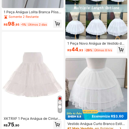
1 Peça Anágua Lolita Branca Plissa
da com Babados em Nuvem Sem Ar
Somente 2 Restante
o para Uso Diário Feminina
98
R$
,95
-1%
Últimos 2 dias
1 Peça Novo Anágua de Vestido de
Noiva Feminino de Múltiplos Compr
44
R$
,93
-29%
Últimas 8 hrs
imentos, Cintura Ajustável, Tecido d
e Chiffon, Anágua Versátil para Cos
play
5
Economize R$3,60
XKTRXF 1 Peça Anágua de Cintura
Elástica até o Joelho com Dupla Ca
75
Vestido Anágua Curto Branco Estilo
R$
,90
mada de Tule, Estilo Vintage Slip Di
A-Line para Mulheres, Saia Inferior
#2 Mais Vendido
em Poliéster Anáguas