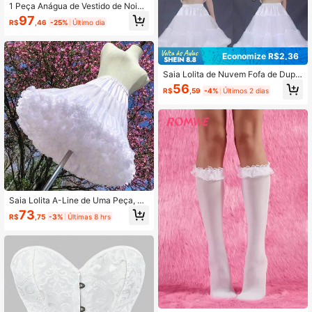
1 Peça Anágua de Vestido de Noiva
Branco com 6 Aroços em Linha A, S
97
R$
,46
-25%
Último dia
uporte de Saia Fofa, Cintura Elástic
a, Adequado para Casamentos, Bail
es, Cosplay e Ocasiões Formais
Economize R$2,36
Saia Lolita de Nuvem Fofa de Dupla
Camada em Poliéster de Cor Sólida
56
R$
,59
-4%
Últimos 2 dias
30cm
Saia Lolita A-Line de Uma Peça, Le
ve, Branca, com Babados na Barra,
73
R$
,75
-3%
Últimas 8 hrs
Estilo Gótico Fofo Y2K Aesthetic Str
eet Style