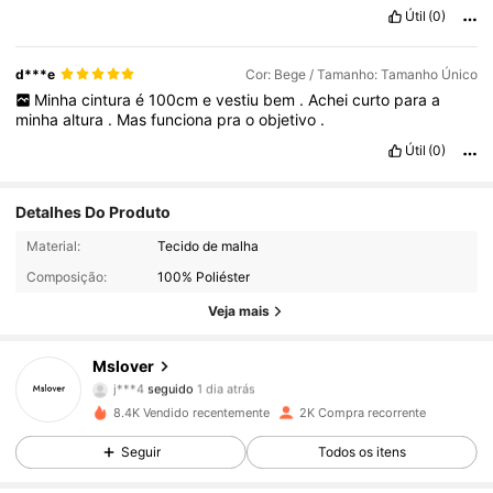
Útil
(0)
d***e
Cor: Bege / Tamanho: Tamanho Único
Minha
cintura
é
100cm
e
vestiu
bem
.
Achei
curto
para
a
minha
altura
.
Mas
funciona
pra
o
objetivo
.
Útil
(0)
Detalhes Do Produto
2.3K Seguidores
4,89
Material:
Tecido de malha
Composição:
100% Poliéster
2.3K Seguidores
4,89
Veja mais
2.3K Seguidores
4,89
Mslover
2.3K Seguidores
4,89
8.4K Vendido recentemente
2K Compra recorrente
2.3K Seguidores
4,89
Seguir
Todos os itens