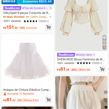
Economize R$20,40
#Top de Soneca Cami Suave
SilkySpell 6 peças Conjunto de Rou
pa de Dormir Plus Size de Seda Sint
#1 Mais Vendido
em Cetim Conjuntos de pijama plus size
ética com Blocos de Cor e Renda
200+ vendido
(1000+)
151
R$
,50
-12%
Estimado
5
#Estilo retro
SHEIN MOD Blusa Feminina de Ma
nga Bufante com Babado em Cor S
100+ vendido
(1000+)
ólida, Blusas de Manga Longa
61
R$
,56
-20%
Último dia
Anágua de Cintura Elástica Compri
mento até o Joelho, Anágua de Dua
Somente 10 Restante
s Camadas de Tule, Forro de Saia Vi
61
ntage
R$
,02
-3%
Últimas 8 hrs