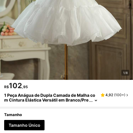
1/8
102
R$
,95
1 Peça Anágua de Dupla Camada de Malha co
4,92
(
100+
)
m Cintura Elástica Versátil em Branco/Pre
to para Mulheres, Adequada para Lolita, C
osplay, Vestido de Balé, Etc
Tamanho
Tamanho Único