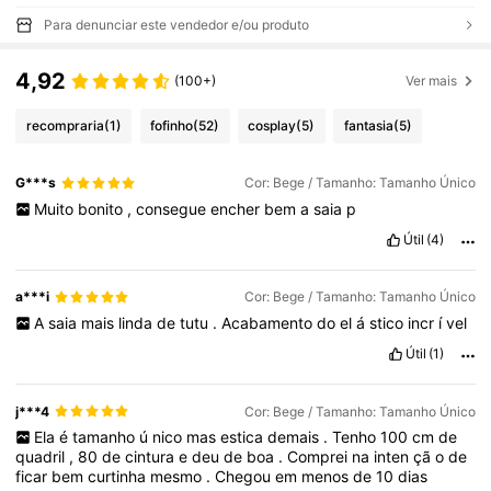
Para denunciar este vendedor e/ou produto
4,92
(100+)
Ver mais
recompraria
(1)
fofinho
(52)
cosplay
(5)
fantasia
(5)
G***s
Cor: Bege / Tamanho: Tamanho Único
Muito
bonito
,
consegue
encher
bem
a
saia
p
Útil
(4)
a***i
Cor: Bege / Tamanho: Tamanho Único
A
saia
mais
linda
de
tutu
.
Acabamento
do
el
á
stico
incr
í
vel
Útil
(1)
j***4
Cor: Bege / Tamanho: Tamanho Único
Ela
é
tamanho
ú
nico
mas
estica
demais
.
Tenho
100
cm
de
quadril
,
80
de
cintura
e
deu
de
boa
.
Comprei
na
inten
çã
o
de
ficar
bem
curtinha
mesmo
.
Chegou
em
menos
de
10
dias