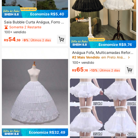
Economize R$5,40
Saia Bubble Curta Anágua, Forro Fo
fo de Tule de 4 Camadas, Adequad
Somente 2 Restante
o para Vestidos de Baile, Vestuário
100+ vendido
Feminino de Outono
54
R$
,59
-9%
Últimos 2 dias
Economize R$9,74
Anágua Fofa, Multicamadas Reforç
ada, Tule Macio, Adequada para Co
#2 Mais Vendido
em Preto Anáguas
mbinar com Vestido de Baile, Saia A
100+ vendido
-Line, Cós Confortável, Uso o Dia T
65
odo
R$
,16
-13%
Últimos 2 dias
Economize R$32,49