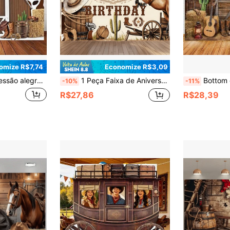
omize R$7,74
Economize R$3,09
ário de celeiro de rancho do oeste, feno de celeiro de vaca, adequado para festa, batizado e cabine fotográfica
1 Peça Faixa de Aniversário com Tema de Cowboy Ocidental, Feita de Material de Poliéster, Adequada para Festa de Aniversário com Tema de Cowboy, Casamento, Aniversário de Adulto, Decoração Interna e Externa, Casa, Jardim, Decoração de Quintal, Decoração de Festa com Tema Ocidental e Outros Eventos Temáticos.
Bottom de Cenário de Cowboy Ocidental, Bottom de Fotografia de P
-10%
-11%
R$27,86
R$28,39