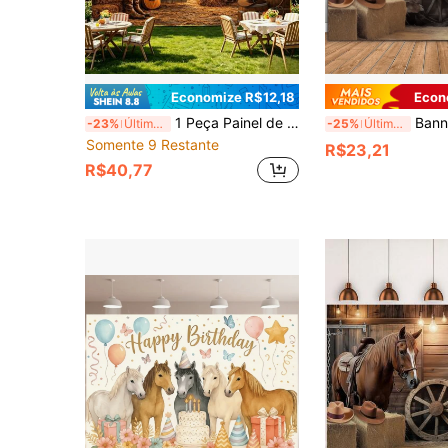
Economize R$12,18
Econ
1 Peça Painel de Bottom 2D de Poliéster com Tema de Cowboy Ocidental, Decoração de Celeiro e Cavalo, Adequado para Festa com Tema Ocidental Interna/Externa, Reunião Campestre, Cabine de Fotos, Decoração de Parede, Decoração Doméstica, Bottom de Evento, Múltiplos Tamanhos Disponíveis
Banner de Bottom Plano 2D Estilo Cowboy Ocidental, Tema Celeiro Vintage & Cavalo, Apresentando Cavalo Marrom com Sela, Pilha de Feno, Chapéu de Cowboy, Roda de Madeira Vintage, El
-23%
Últimos 3 dias
-25%
Últimos 3 dias
Somente 9 Restante
R$23,21
R$40,77