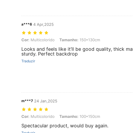
a***6
4 Apr,2025
Cor: Multicolorido, Tamanho: 150*130cm
Cor:
Multicolorido
Tamanho:
150*130cm
Looks and feels like it’ll be good quality, thick mat
sturdy. Perfect backdrop
Traduzir
m***7
24 Jan,2025
Cor: Multicolorido, Tamanho: 100*150cm
Cor:
Multicolorido
Tamanho:
100*150cm
Spectacular product, would buy again.
Traduzir