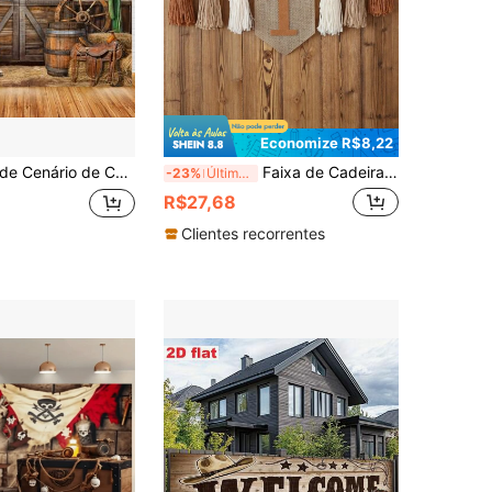
Economize R$8,22
orta de Celeiro de Madeira Rústica, Adequado para Decoração de Festa Oeste, Ocasiões de Aniversário - Apenas Acessórios, Sem Penas
Faixa de Cadeira Alta para Aniversário de 1 Ano, Guirlanda de Flores com Borlas, Decorações de Aniversário Boêmias, Borlas Marrom e Bege
-23%
Últimos 3 dias
R$27,68
Clientes recorrentes