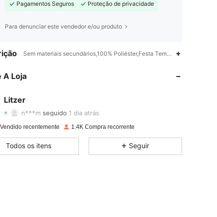
Pagamentos Seguros
Proteção de privacidade
Para denunciar este vendedor e/ou produto
ição
4,92
30
898
Sem materiais secundários,100% Poliéster,Festa Temática
4,92
30
898
 A Loja
4,92
30
898
Litzer
n***m
seguido
1 dia atrás
4,92
30
898
Classificação
Itens
Seguidores
 Vendido recentemente
1.4K Compra recorrente
4,92
30
898
Todos os itens
Seguir
4,92
30
898
4,92
30
898
4,92
30
898