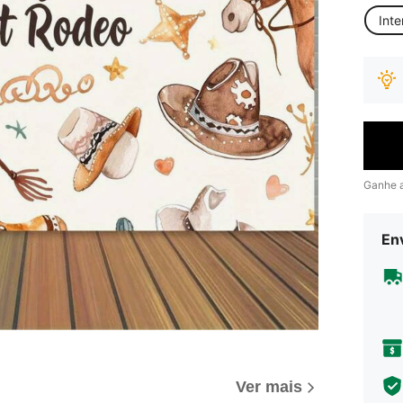
Inte
Ganhe 
Env
Ver mais