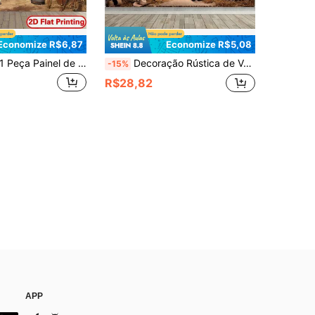
Economize R$6,87
Economize R$5,08
eça Painel de Bottom para Festa com Tema de Cowboy Ocidental, Decoração de Bottom Rústica de Celeiro de Madeira, Adequada para Festa de Aniversário, Decoração de Festa com Tema Ocidental, Banner para Mesa de Bolo, Área de Foto, Sala de Estar, Quarto, Estúdio Fotográfico, Acessório de Bottom para Festa
Decoração Rústica de Velho Oeste Cowboy, Adequada para Festas, Aniversários e Outros Eventos - Multiuso, Sem Necessidade de Eletricidade, Serve para Cabines Fotográficas e Decoração Doméstica
-15%
R$28,82
APP