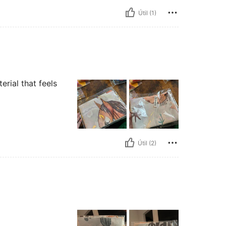
Útil (1)
erial that feels
Útil (2)