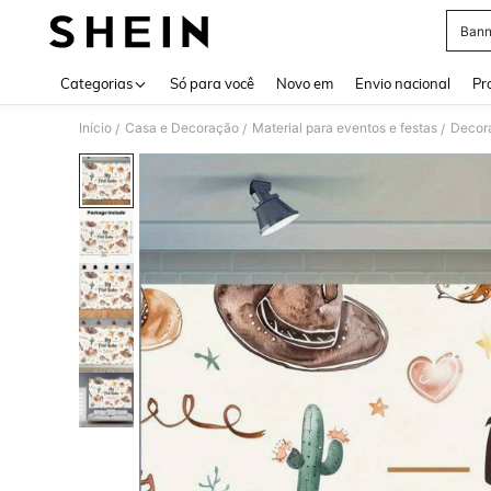
Bann
Use up 
Categorias
Só para você
Novo em
Envio nacional
Pr
Início
Casa e Decoração
Material para eventos e festas
Decor
/
/
/