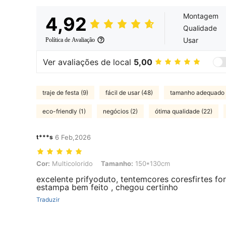
Montagem
4,92
Qualidade
Usar
Política de Avaliação
Ver avaliações de local
5,00
traje de festa (9)
fácil de usar (48)
tamanho adequado 
eco-friendly (1)
negócios (2)
ótima qualidade (22)
t***s
6 Feb,2026
Cor: Multicolorido, Tamanho: 150*130cm
Cor:
Multicolorido
Tamanho:
150*130cm
excelente prifyoduto, tentemcores coresfirtes for
estampa bem feito , chegou certinho
Traduzir