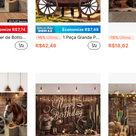
omize R$7,74
Economize R$7,49
ementos de Celeiro de Madeira com Luz Quente, Feito de Material de Poliéster, Sem Necessidade de Energia, Adequado para Eventos Temáticos Internos e Externos, Decoração de Parede Multifuncional, Bottom Fotográfico, Decoração Doméstica, Decoração de Escritório, Festa Temática ao Ar Livre, Fotografia de Estúdio, Presente de Feriado, Leve e Fácil de Pendurar, Estilo Country Americano Vintage
1 Peça Grande Painel de Bottom e Faixa de Foto de Diligência Ocidental, Adequado para Interpretação de Papéis, Decoração de Festa de Arena de Cowboy do Velho Oeste, com Recorte em Formato de Diligência, Adequado para Festa de Aniversário, Festa de Tailgate, Adequado para Eventos com Tema do Velho Oeste na Primavera, Verão e Outono
1 P
-15%
Últimos 3 dias
-15%
Últimos 3 dias
R$42,46
R$18,62