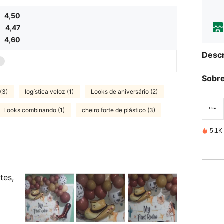
4,50
4,47
4,60
Descr
Sobre
(3)
logística veloz (1)
Looks de aniversário (2)
Looks combinando (1)
cheiro forte de plástico (3)
5.1K
tes,