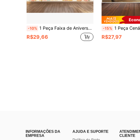
Econ
1 Peça Faixa de Aniversário com Tema de Mini Cavalo em Aquarela, Material de Poliéster, Adequado para Aniversário de Estilo Campestre, Celebração de Estilo Pastoral, Casamento, Decoração Interna/Externa, Decoração Doméstica, Jardim, Decoração de Quintal e Tema Geral
1 Peça Cenário de Fotografia de Celeiro de Cavalos Ocidental, Banner de Festa de Fazenda Rústica de Cowboy com Fardos de Feno, Roda de Carroça, Luzes de Cord
-10%
-15%
R$29,66
R$27,97
INFORMAÇÕES DA
AJUDA E SUPORTE
ATENDIME
EMPRESA
CLIENTE