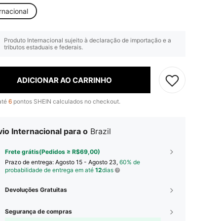
rnacional
Produto Internacional sujeito à declaração de importação e a
tributos estaduais e federais.
ADICIONAR AO CARRINHO
até
6
pontos SHEIN calculados no checkout.
io Internacional para o
Brazil
Frete grátis(Pedidos ≥ R$69,00)
Prazo de entrega:
Agosto 15 - Agosto 23,
60% de
probabilidade de entrega em até
12
dias
Devoluções Gratuitas
Segurança de compras