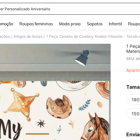
er Personalizado Aniversário
and down arrow keys to navigate search Buscas recentes and Pesquisar e Encontr
omoção
Roupas femininas
Moda praia
Sapatos
Infantil
Roupa
ações
Artigos de festas
/
/
1 Peça
Materi
com T
SKU: s
Fotos,
Bebê, 
Aparti
PR
Comem
Tama
180
150
Envia