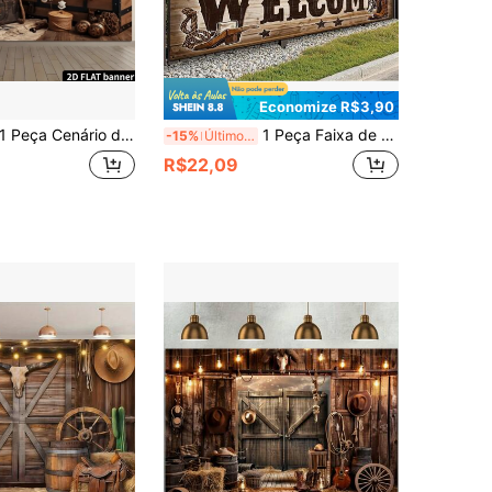
Economize R$3,90
eça Cenário de Fotografia com Tema de Pirata, Bottom de Foto de Festa com Mapa do Tesouro Náutico, Decoração de Banner de Festa com Roda de Leme de Navio Pirata, Cenário de Foto de Festa, Banner de Mesa Super Grande para Decoração de Parede
1 Peça Faixa de Boas-Vindas Estilo Cowboy Ocidental, Impressa com Padrões de Chapéu de Cowboy, Esporas e Botas de Cowboy, Adequada para Festa de Aniversário, Casamento com Tema Cowboy, Festival de Música Country, Decoração de Varanda/Entrada Externa e Decoração Interna de Casa
-15%
Últimos 3 dias
R$22,09