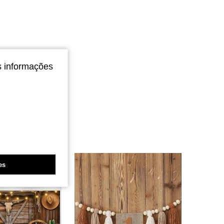
s informações
es