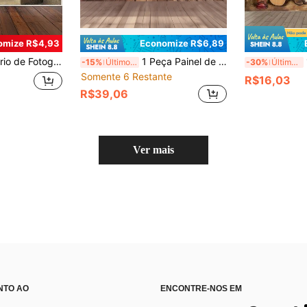
omize R$4,93
Economize R$6,89
a, Chapéus e Botas de Cowboy, Bottom de Foto para Casamento, Noiva, Aniversário, Chá de Bebê Recém-Nascido, Suprimentos de Decoração Interna e Externa
1 Peça Painel de Bottom de Aniversário com Tema Cowboy Ocidental 2D - Design de Parede de Madeira Vintage com Luzes de Corda, Apresentando o Slogan "Feliz Aniversário", Adequado para Festas de Aniversário, Casamentos, Decoração Rústica para Casa, Eventos Internos/Externos, Decoração Multifuncional para Celebrações de Feriados, Adereço para Cabine de Fotos, Essencial para Organizadores de Eventos
1 P
-15%
Últimos 3 dias
-30%
Últimos 3 dias
Somente 6 Restante
R$16,03
R$39,06
Ver mais
NTO AO
ENCONTRE-NOS EM