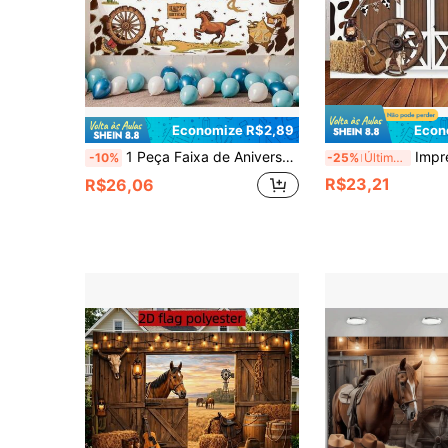
Economize R$2,89
Econ
1 Peça Faixa de Aniversário, Padrão de Bottom com Chapéu de Cowboy Ocidental, Cacto e Texto "Feliz Aniversário", Tecido de Poliéster, Adequado para Festa, Quintal, Decoração Doméstica, Festa de Aniversário e Decoração de Bottom de Foto.
Impressão alegre de vaca com Bottom de celeiro: Cen
-10%
-25%
Últimos 3 dias
R$23,21
R$26,06