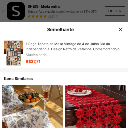
SHEIN - Moda online
×
OBTER
Baixe o App e ganhe cupom exclusivo de 15% OFF!
(2,847)
Semelhante
1 Peça Tapete de Mesa Vintage do 4 de Julho Dia da
Independência, Design Retrô de Retalhos, Comemorando o
250º Aniversário da Independência Americana, Decoração
Multicolorido
Patriótica para Mesa da Cozinha de Casa
R$27,71
Itens Similares