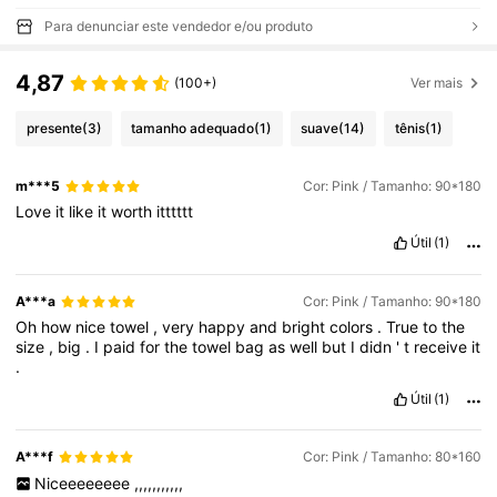
Para denunciar este vendedor e/ou produto
4,87
(100+)
Ver mais
presente
(3)
tamanho adequado
(1)
suave
(14)
tênis
(1)
m***5
Cor: Pink / Tamanho: 90*180
Love
it
like
it
worth
itttttt
Útil
(1)
A***a
Cor: Pink / Tamanho: 90*180
Oh
how
nice
towel
,
very
happy
and
bright
colors
.
True
to
the
size
,
big
.
I
paid
for
the
towel
bag
as
well
but
I
didn
'
t
receive
it
.
Útil
(1)
A***f
Cor: Pink / Tamanho: 80*160
Niceeeeeeee
,,,,,,,,,,,