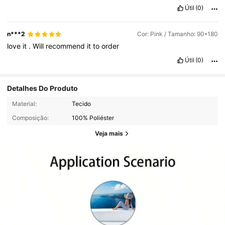
Útil
(0)
n***2
Cor: Pink / Tamanho: 90*180
love
it
.
Will
recommend
it
to
order
Útil
(0)
Detalhes Do Produto
Material:
Tecido
Composição:
100% Poliéster
Veja mais
2.3K Seguidores
4,94