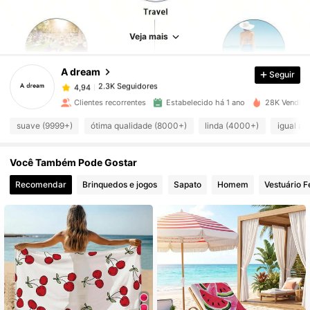
2.3K Seguidores
4,94
Veja mais
A dream
Seguir
2.3K Seguidores
4,94
b***8
pago
1 dia atrás
Clientes recorrentes
Estabelecido há 1 ano
28K Vendido
2.3K Seguidores
4,94
suave (9999+)
ótima qualidade (8000+)
linda (4000+)
igual a 
Você Também Pode Gostar
2.3K Seguidores
4,94
Recomendar
Brinquedos e jogos
Sapato
Homem
Vestuário F
2.3K Seguidores
4,94
2.3K Seguidores
4,94
2.3K Seguidores
4,94