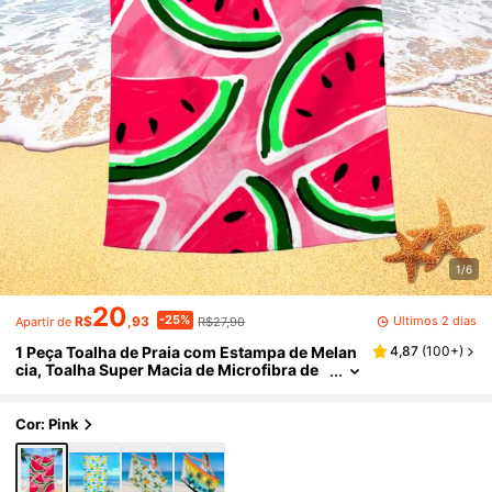
1/6
20
-25%
Últimos 2 dias
R$
,93
R$27,90
Apartir de
1 Peça Toalha de Praia com Estampa de Melan
4,87
(
100+
)
cia, Toalha Super Macia de Microfibra de
Secagem Rápida e Absorvente, Adequada
para Banheiro, Natação, Férias, Viagem, Acam
pamento ao Ar Livre
Cor: Pink