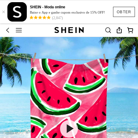
SHEIN - Moda online
×
OBTER
Baixe o App e ganhe cupom exclusivo de 15% OFF!
(2,847)