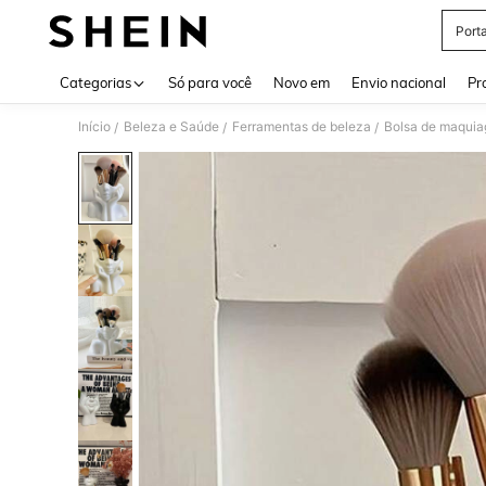
Port
Use up 
Categorias
Só para você
Novo em
Envio nacional
Pr
Início
Beleza e Saúde
Ferramentas de beleza
Bolsa de maqui
/
/
/