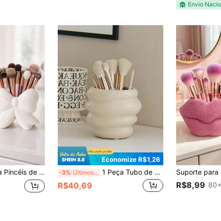
Envio Nacio
Economize R$1,26
o Banheiro. Adiciona um toque doce e feminino, uma bela solução de armazenamento para amantes de maquiagem, também ótimo para decoração do lar, presente do Dia dos Namorados, presente de volta às aulas
1 Peça Tubo de Armazenamento Criativo de Cerâmica Branca e Prateada para Pincéis de Maquiagem, Lápis, Suporte de Mesa de Penteadeira para Sombra, Lápis de Sobrancelha, Suporte para Pincéis e Lápis, Melhor Presente, Inverno, Decorações, Casa, Decoração de Casamento, Decoração Doméstica, Caixa de Coleção de Joias, Decoração de Festa do Dia dos Namorados
-3%
Últimos 2 dias
R$8,99
80+
R$40,69