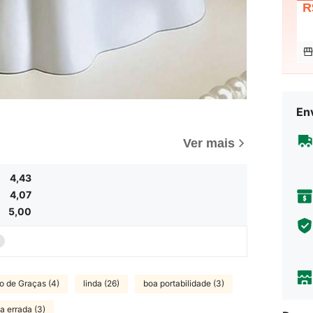
R
Env
Ver mais
4,43
4,07
5,00
o de Graças (4)
linda (26)
boa portabilidade (3)
a errada (3)