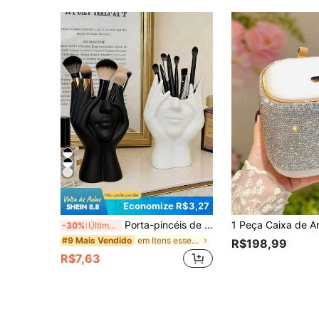
Economize R$3,27
Porta-pincéis de maquiagem humanoide em plástico preto e branco (1 Peça), caixa organizadora criativa para mesa, suporte portátil antiderrapante e leve, estilo resina, porta-pincéis decorativo, acessório para banheiro, organizador de banheiro, adequado para banheiro, quarto, penteadeira, dormitório, apartamento, decoração de mesa, uso diário em casa, volta às aulas, item essencial para o verão, presente de aniversário, festa de fim de ano, item essencial para viagens e férias.
-30%
Último dia
em Itens essenciais para armazenamento em dormitór
#9 Mais Vendido
R$198,99
R$7,63