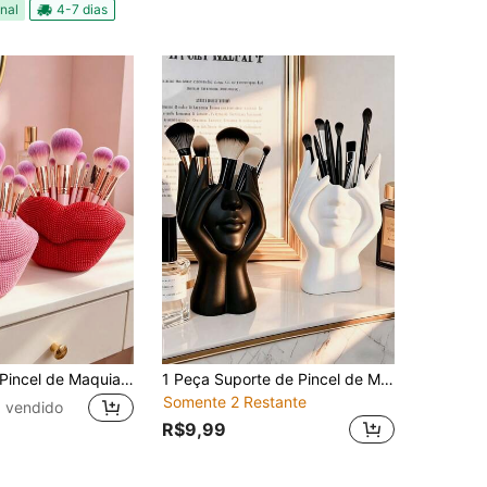
nal
4-7 dias
Suporte para Pincel de Maquiagem de Contorno Labial, Suporte para Anel de Batom Vermelho, Bandeja de Joias, Rack Decorativo de Armazenamento de Cosméticos, Caixa de Armazenamento de Presilhas de Cabelo para Mesa, Presente de Aniversário
1 Peça Suporte de Pincel de Maquiagem de Design Criativo Feito à Mão - Este Suporte de Pincel de Maquiagem Único é Feito de Resina Decorativa, um Organizador de Pincel de Maquiagem de Mesa. Ele Possui um Design Antiderrapante, Decoração Esculpida Requintada e é Leve e Portátil. Este Organizador de Cosméticos Feito à Mão é Leve, Estiloso e Antiderrapante, Tornando-o uma Escolha Ideal para Presentes do Dia dos Namorados e Organização de Volta às Aulas.
Somente 2 Restante
 vendido
R$9,99