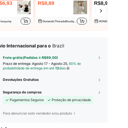
$6,93
R$8,89
R$8,99
luoyumy
DomesticThreadsBoutique
HONGKAI04
io Internacional para o
Brazil
Frete grátis(Pedidos ≥ R$69,00)
Prazo de entrega:
Agosto 17 - Agosto 25,
60% de
probabilidade de entrega em até
12
dias
Devoluções Gratuitas
Segurança de compras
Pagamentos Seguros
Proteção de privacidade
Para denunciar este vendedor e/ou produto