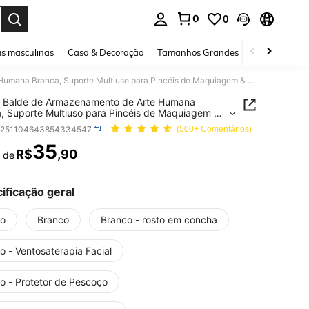
0
0
ar. Press Enter to select.
s masculinas
Casa & Decoração
Tamanhos Grandes
Joias e acessó
1 Peça Balde de Armazenamento de Arte Humana Branca, Suporte Multiuso para Pincéis de Maquiagem & Artigos de Papelaria, Leve para Penteadeira, Banheiro & Escritório, Sem Necessidade de Montagem
a Balde de Armazenamento de Arte Humana
, Suporte Multiuso para Pincéis de Maquiagem &
s de Papelaria, Leve para Penteadeira, Banheiro &
b251104643854334547
(500+ Comentários)
ório, Sem Necessidade de Montagem
35
R$
,90
r de
ICE AND AVAILABILITY
ificação geral
to
Branco
Branco - rosto em concha
o - Ventosaterapia Facial
to - Protetor de Pescoço