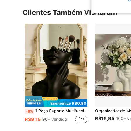
Clientes Também Visitaram
Economize R$0,80
1 Peça Suporte Multifuncional para Pincéis de Maquiagem, Design Criativo de Arte de Escultura Facial, Pode Ser Usado como Porta-Canetas, Suporte para Armazenamento de Batons, Armazenamento de Delineador, Vaso Decorativo, Adequado para Penteadeira, Banheiro, Quarto, Mesa de Escritório, Temporada de Volta às Aulas
-8%
R$16,95
100+ v
R$9,15
90+ vendido