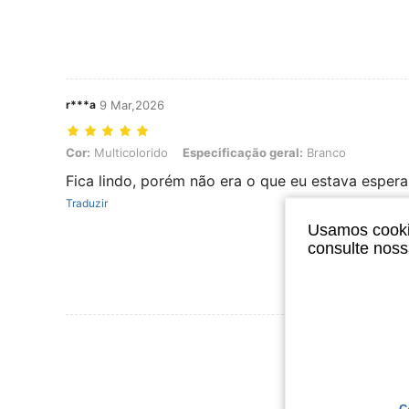
r***a
9 Mar,2026
Cor: Multicolorido, Especificação geral: Branco
Cor:
Multicolorido
Especificação geral:
Branco
Fica lindo, porém não era o que eu estava esper
Traduzir
Usamos cookie
consulte nos
Ver Mais Ava
C