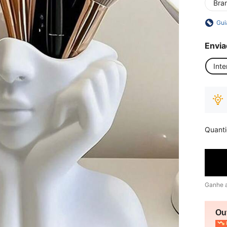
Bra
Gui
Envia
Inte
Quant
Ganhe 
Ou
P