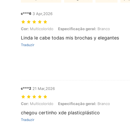
c***6
3 Apr,2026
Cor: Multicolorido, Especificação geral: Branco
Cor:
Multicolorido
Especificação geral:
Branco
Linda le cabe todas mis brochas y elegantes
Traduzir
c***2
21 Mar,2026
Cor: Multicolorido, Especificação geral: Branco
Cor:
Multicolorido
Especificação geral:
Branco
chegou certinho xde plasticplástico
Traduzir