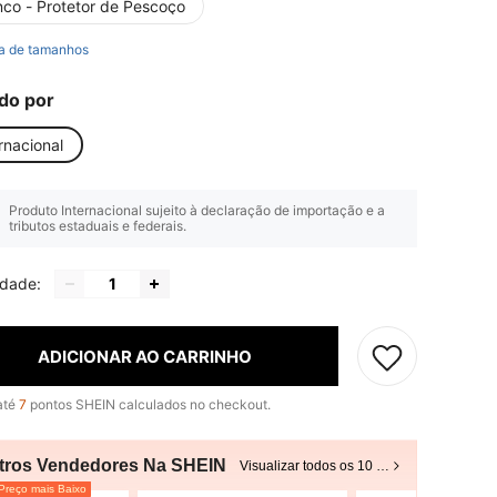
nco - Protetor de Pescoço
a de tamanhos
do por
rnacional
Produto Internacional sujeito à declaração de importação e a
tributos estaduais e federais.
idade:
ADICIONAR AO CARRINHO
até
7
pontos SHEIN calculados no checkout.
tros Vendedores Na SHEIN
Visualizar todos os 10 vendedores
reço mais Baixo