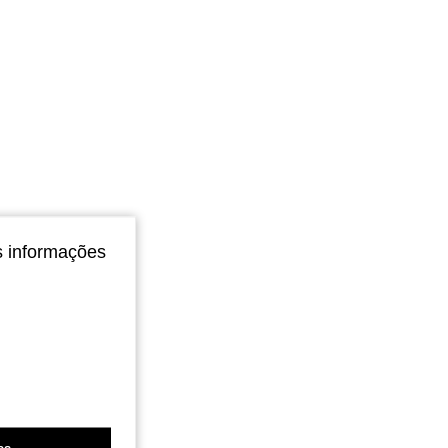
4,91
12
2.1K
4,91
12
2.1K
4,91
12
2.1K
s informações
es