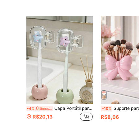
Capa Portátil para Escova de Dentes com Padrão de Estrela, Caixa de Armazenamento Transparente para Escova de Dentes de Viagem, Clipe Protetor para Cabeça de Escova de Dentes, Clipe de Armazenamento para Escova de Dentes, Capa Antipoeira para Escova de Dentes, Design Portátil Conveniente para Carregar, Adequado como Presente para Casais, Amigos, Família, Professores, Entusiastas de Viagem, Essencial para Casa, Dormitório, Férias, Adequado para Aniversário, Volta às Aulas, Casamento, Dia das Mães, Páscoa e Outras Ocasiões, Essencial para Primavera e Verão
Suporte para Pincéis de Maquiagem em Resina com Laço Rosa Brilhante - Design 3D de Laço Fofo com Grande Capacidade, Adequado para Armazenar Pincéis de Maquiagem, Canetas e Cosméticos na Penteadeira, Bancada d
-4%
Últimos 2 dias
-10%
R$20,13
R$8,06