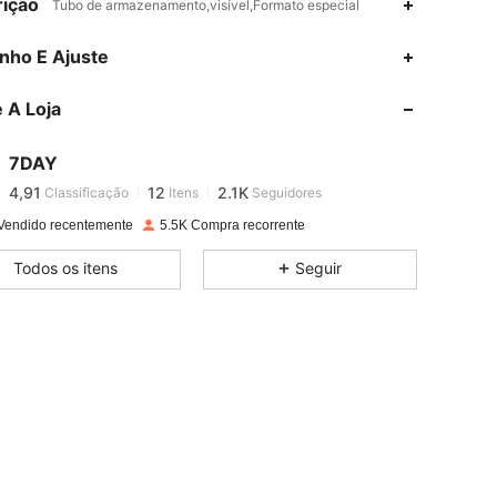
ição
Tubo de armazenamento,visível,Formato especial
4,91
12
2.1K
nho E Ajuste
 A Loja
4,91
12
2.1K
7DAY
4,91
12
2.1K
Classificação
Itens
Seguidores
s***a
pago
1 dia atrás
Vendido recentemente
5.5K Compra recorrente
4,91
12
2.1K
Todos os itens
Seguir
4,91
12
2.1K
4,91
12
2.1K
4,91
12
2.1K