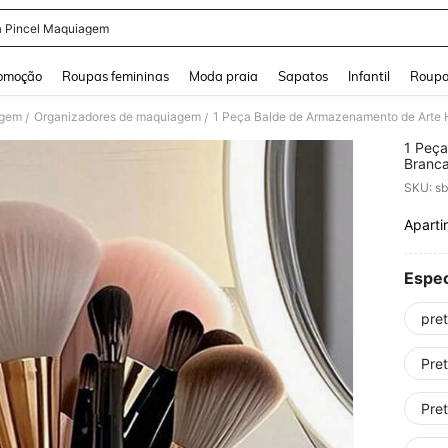
a Pincel Maquiagem
and down arrow keys to navigate search Buscas recentes and Pesquisar e Encontr
omoção
Roupas femininas
Moda praia
Sapatos
Infantil
Roupa
agem
Organizadores de maquiagem
/
/
1 Peç
Branca
Artigo
SKU: s
Escrit
Aparti
PR
Espec
pre
Pret
Pre