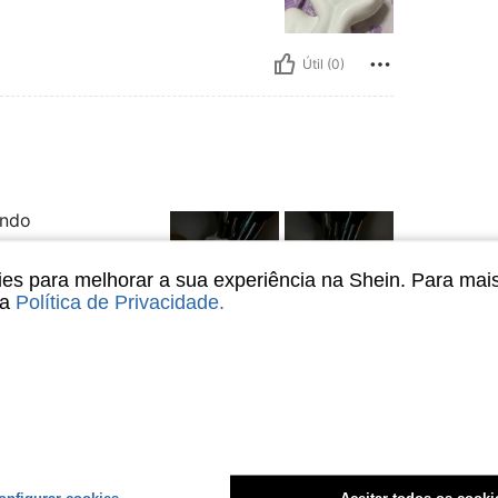
Útil (0)
ando
s para melhorar a sua experiência na Shein. Para mai
sa
Política de Privacidade
.
Útil (0)
liações
onfigurar cookies
Aceitar todos os cooki