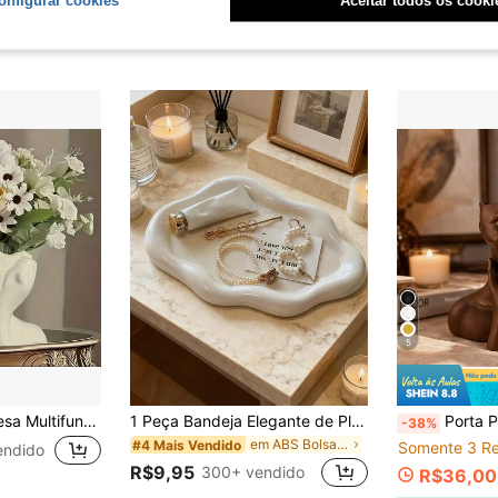
5
Organizador de Mesa Multifuncional, Escultura Artística Criativa Combinando Porta-Canetas, Armazenamento de Pincéis de Maquiagem e Vaso, Decoração Perfeita para Casa
1 Peça Bandeja Elegante de Plástico Resistente a Quebras em Formato de Nuvem, Suporte de Exibição de Joias & Perfumes de Luxo de Camada Única, Bandeja de Joias Única, Adequada para Casa, Sala de Estar & Armazenamento de Chaves no Escritório, Presente Perfeito para o Dia dos Namorados e Casamento, Ideal para Fashionistas & Profissionais. Adicione Charme Estético ao Seu Espaço, Decore a Penteadeira, Mesa & Festa - Bandeja de Armazenamento de Joias, Escolha Ideal para Presentes de Feriados & Celebrações Sazonais.
Porta Pincéis de Maquiagem Bust
-38%
em ABS Bolsas e estojos de maquiagem
#4 Mais Vendido
Somente 3 Re
endido
R$9,95
300+ vendido
R$36,00