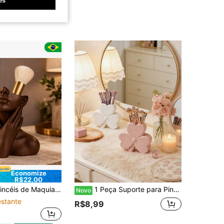
Economize
R$22,00
o Decorativo Organizador de Penteadeira Estilo Moderno Versão mais premium
1 Peça Suporte para Pincéis de Maquiagem em Formato de Trevo de Quatro Folhas. Este Elegante Estojo de Armazenamento de Pincéis de Maquiagem é Adequado para Meninas, Estudantes e Decoração Criativa para Casa. Também Pode Ser Usado para Férias, Praia, Banheiro, Quarto e Outras Ocasiões. Grande Capacidade.
Novo
stante
R$8,99