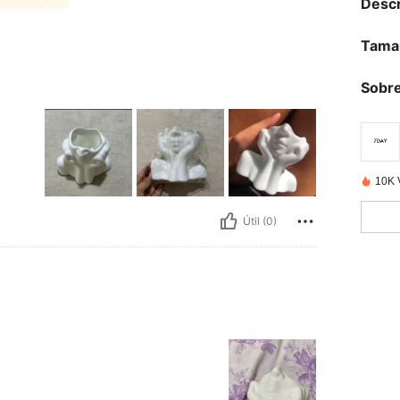
Descr
Tama
Sobre
10K 
Útil (0)