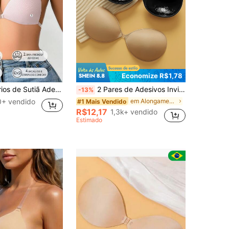
Economize R$1,78
ivo, Sutiã Sem Alça, Sutiã Sem Alça, Lingerie para Mulheres, Sutiã Sem Costas, Sutiã Adesivo Push Up, Sutiã Adesivo Push Up para Verão, Casamento, Praia, Festival
2 Pares de Adesivos Invisíveis de Sutiã Autoadesivo de Bio-Cola para Mulheres Reunir e Aumentar Seios Pequenos para Deixá-los Maiores, Adesivos de Mamilo Reforçados para Vestido de Casamento Roupa Íntima Invisível
-13%
0+ vendido
em Alongamento médio Sutiã adesivo feminino
#1 Mais Vendido
R$12,17
1,3k+ vendido
Estimado