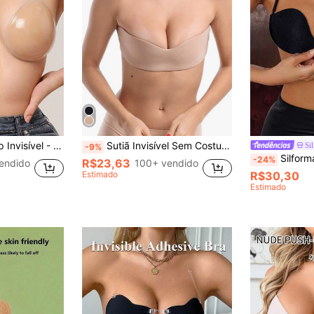
tas e Vestidos de Noiva, Recomendado Comprar um Tamanho Maior do que o Usual, Festa
Sutiã Invisível Sem Costura, Feito de Biosilicone, Fita Lateral Invisível Respirável para Decote, Estilo Fino para o Verão
Si
-9%
Silforma Acessório De Sutiã A
-24%
R$23,63
endido
100+ vendido
Estimado
R$30,30
Estimado