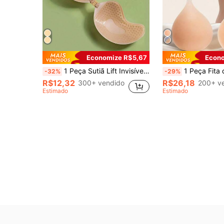
Economize R$5,67
Econo
1 Peça Sutiã Lift Invisível, Sutiã Adesivo de Levantamento de Seios de Tamanho Pequeno, Sutiãs e Acessórios Femininos
1 Peça Fita de Silicone em Formato de Colher para Levantamento de Seios com Alça de Ombro, Antiderrapante
-32%
-29%
R$12,32
R$26,18
300+ vendido
200+ v
Estimado
Estimado