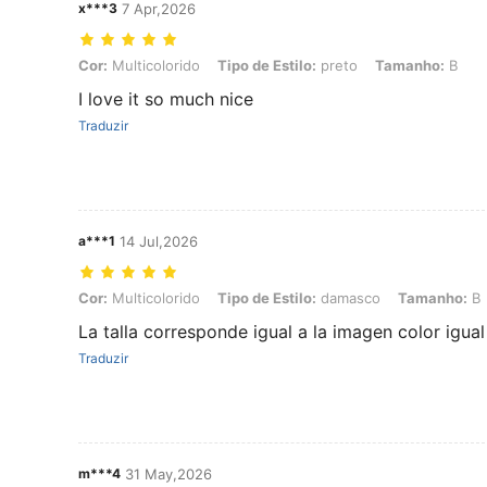
x***3
7 Apr,2026
Cor: Multicolorido, Tipo de Estilo: preto, Tamanho: B
Cor:
Multicolorido
Tipo de Estilo:
preto
Tamanho:
B
I love it so much nice
Traduzir
a***1
14 Jul,2026
Cor: Multicolorido, Tipo de Estilo: damasco, Tamanho: B
Cor:
Multicolorido
Tipo de Estilo:
damasco
Tamanho:
B
La talla corresponde igual a la imagen color igual
Traduzir
m***4
31 May,2026