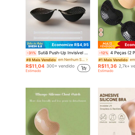
Economize R$4,95
Econ
Sutiã Push-Up Invisível de 5cm – Sem Alças, Realça o Decote e Levanta/Modela para Seios Menores; Vestidos Sem Alças, Vestidos de Festa
4 Peças (2 Pretas + 2 Nude) Almofadas de Sutiã Invisíveis Autoadesivas de Silicone, Copos de Sutiã Sem Alças e Sem Costas com E
-31%
-12%
em Nenhum Sutiã adesivo feminino
#8 Mais Vendido
#1 Mais Vendido
R$11,04
R$11,36
300+ vendido
2,7k+ v
Estimado
Estimado