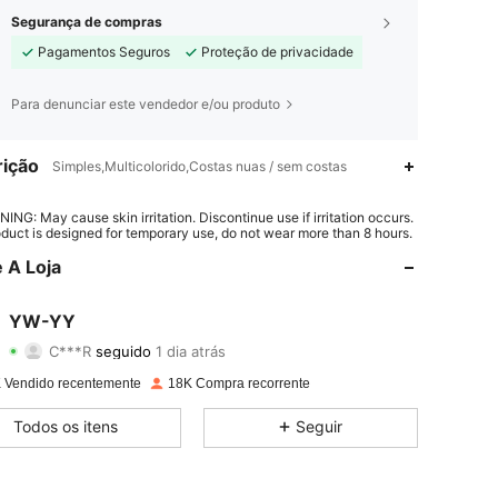
Segurança de compras
Pagamentos Seguros
Proteção de privacidade
Para denunciar este vendedor e/ou produto
ição
Simples,Multicolorido,Costas nuas / sem costas
4,86
67
2K
ING: May cause skin irritation. Discontinue use if irritation occurs.
oduct is designed for temporary use, do not wear more than 8 hours.
4,86
67
2K
 A Loja
4,86
67
2K
YW-YY
C***R
seguido
1 dia atrás
4,86
67
2K
Classificação
Itens
Seguidores
 Vendido recentemente
18K Compra recorrente
4,86
67
2K
Todos os itens
Seguir
4,86
67
2K