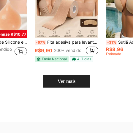
mize R$10,77
, Antissag, Empurrando para Cima e Realçando o Decote, Projetada para Vestidos Sem Alça, Vestido de Noite
Fita adesiva para levantar os seios, sutiã invisível push-up, lingerie sem costas para vestidos justos.
Sutiã Adesivo Halter para Mulheres | Almofadas de Seio Invisíveis Push-Up 
-67%
-31%
R$8,96
endido
R$9,90
200+ vendido
Estimado
Envio Nacional
4-7 dias
Ver mais