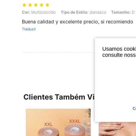
Cor: Multicolorido, Tipo de Estilo: damasco, Tamanho: D
Cor:
Multicolorido
Tipo de Estilo:
damasco
Tamanho:
D
Buena calidad y excelente precio, si recomiendo
Traduzir
Usamos cookie
consulte nos
Ver Mais Ava
Clientes Também Visitaram
C