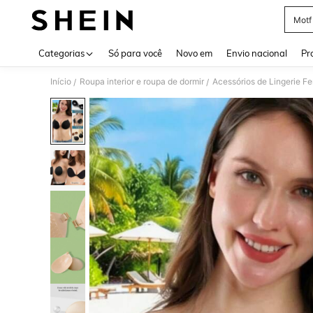
Motf
Use up 
Categorias
Só para você
Novo em
Envio nacional
Pr
Início
Roupa interior e roupa de dormir
Acessórios de Lingerie F
/
/