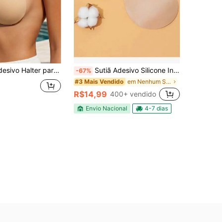
Antiderrapantes | Lingerie Transparente com Alça de Ombro e Costas Abertas | Damasco Sem Costura Confortável Reutilizável - Recomendado Comprar um Tamanho Acima
Sutiã Adesivo Silicone Invisível UnBra Aumenta E Levanta Seios Bege
-67%
em Nenhum Sutiã adesivo feminino
#3 Mais Vendido
R$14,99
400+ vendido
Envio Nacional
4-7 dias