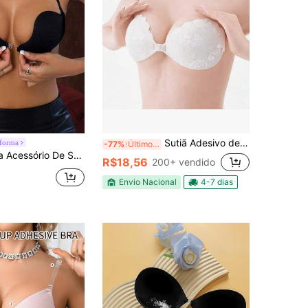
Sutiã Adesivo de Renda Fino Invisível Push Up Natural Não Marca Decote Perfeito
lforma
-77%
Últimos 3 dias
desivo Com Fechamento Dianteiro Aberto E Gola Halter Para Mulheres
R$18,56
200+ vendido
Envio Nacional
4-7 dias