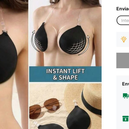
Envia
Inte
Desculp
Env