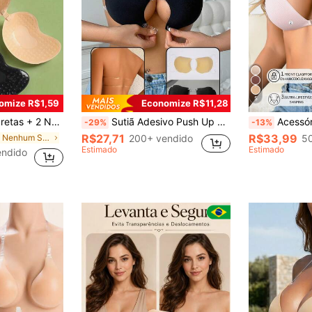
5
omize R$1,59
Economize R$11,28
feito Push-Up, Adequado para Casamento, Vestido com Ombros à Mostra, Festa de Dama de Honra, Convidado de Casamento
Sutiã Adesivo Push Up com Fechamento Duplo Frontal, Sutiã Invisível Sem Costura Sem Alças Sem Costas, Sutiã de Silicone Reutilizável e Respirável para Vestido de Noiva
Acessórios de Sutiã Adesivo de Fechamento Frontal para Mulheres, Sutiã Ades
-29%
-13%
R$27,71
R$33,99
em Nenhum Sutiã adesivo feminino
200+ vendido
5
Estimado
Estimado
endido