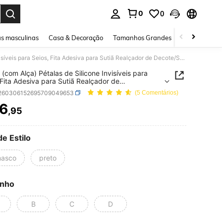
0
0
ar. Press Enter to select.
s masculinas
Casa & Decoração
Tamanhos Grandes
Joias e acessó
1 Peça (com Alça) Pétalas de Silicone Invisíveis para Seios, Fita Adesiva para Sutiã Realçador de Decote/Sutiã Sem Costas para Mulheres
 (com Alça) Pétalas de Silicone Invisíveis para
 Fita Adesiva para Sutiã Realçador de
/Sutiã Sem Costas para Mulheres
i260306152695709049653
(5 Comentários)
6
,95
ICE AND AVAILABILITY
de Estilo
asco
preto
nho
B
C
D