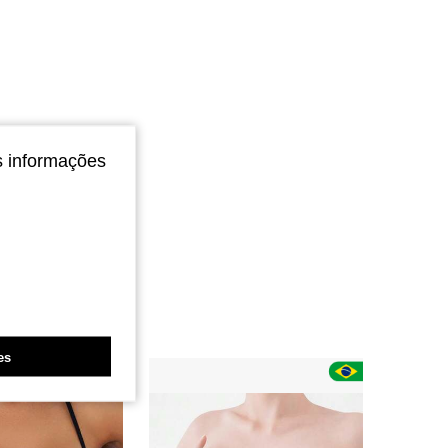
s informações
es