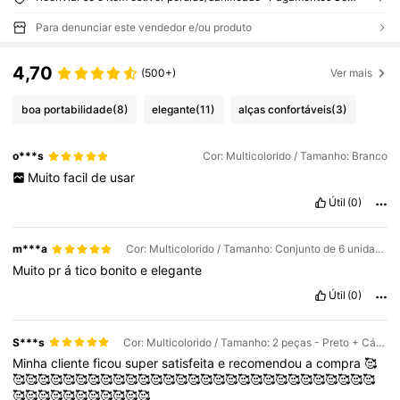
Para denunciar este vendedor e/ou produto
4,70
(500+)
Ver mais
boa portabilidade
(8)
elegante
(11)
alças confortáveis
(3)
o***s
Cor: Multicolorido / Tamanho: Branco
Muito
facil
de
usar
Útil
(0)
m***a
Cor: Multicolorido / Tamanho: Conjunto de 6 unidades - Pó para pele cor café nas cores preto, branco, azul-marinho e cáqui
Muito
pr
á
tico
bonito
e
elegante
Útil
(0)
S***s
Cor: Multicolorido / Tamanho: 2 peças - Preto + Cáqui
Minha
cliente
ficou
super
satisfeita
e
recomendou
a
compra
🥰
🥰🥰🥰🥰🥰🥰🥰🥰🥰🥰🥰🥰🥰🥰🥰🥰🥰🥰🥰🥰🥰🥰🥰🥰🥰🥰🥰🥰🥰
🥰🥰🥰🥰🥰🥰🥰🥰🥰🥰🥰