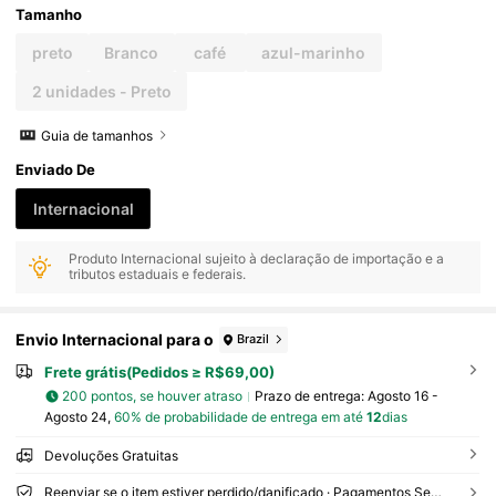
Tamanho
preto
Branco
café
azul-marinho
2 unidades - Preto
Guia de tamanhos
Enviado De
Internacional
Produto Internacional sujeito à declaração de importação e a
tributos estaduais e federais.
Envio Internacional para o
Brazil
Frete grátis(Pedidos ≥ R$69,00)
200 pontos, se houver atraso
Prazo de entrega:
Agosto 16 -
Agosto 24,
60% de probabilidade de entrega em até
12
dias
Devoluções Gratuitas
Reenviar se o item estiver perdido/danificado · Pagamentos Seguros · Proteção de privacidade