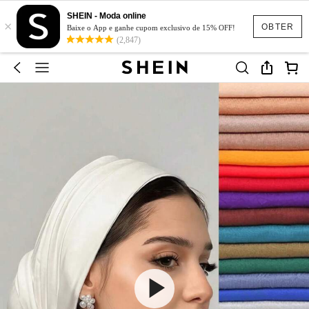
SHEIN - Moda online
×
OBTER
Baixe o App e ganhe cupom exclusivo de 15% OFF!
(2,847)