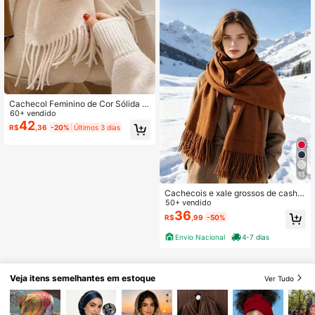
Cachecol Feminino de Cor Sólida c
om Borlas Estilo Coreano Outono/In
60+ vendido
verno, Aquecedor de Pescoço Trico
42
R$
,36
-20%
Últimos 3 dias
tado de Alta Qualidade e Quente
13
Cachecois e xale grossos de cashm
ere para o inverno 230g
50+ vendido
36
R$
,99
-50%
Envio Nacional
4-7 dias
Veja itens semelhantes em estoque
Ver Tudo