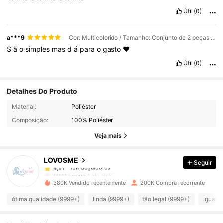
Útil
(0)
a***9
Cor: Multicolorido / Tamanho: Conjunto de 2 peças - Azul Marinho + Cáqui
S
ã
o
simples
mas
d
á
para
o
gasto
❤️
Útil
(0)
Detalhes Do Produto
15K Seguidores
4,91
Material:
Poliéster
Composição:
100% Poliéster
15K Seguidores
4,91
Veja mais
LOVOSME
Seguir
15K Seguidores
4,91
M***o
pago
1 dia atrás
380K Vendido recentemente
200K Compra recorrente
15K Seguidores
4,91
ótima qualidade (9999+)
linda (9999+)
tão legal (9999+)
igual a