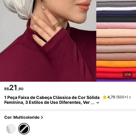
1/14
21
R$
,90
1 Peça Faixa de Cabeça Clássica de Cor Sólida
4,70
(
500+
)
Feminina, 3 Estilos de Uso Diferentes, Ver
sátil e Prática, Tecido Macio e Elástico, Co
nfortável e Respirável, Adequada para Uso Diá
rio, Esportes e Ioga
Cor: Multicolorido