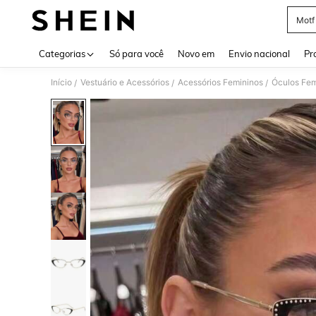
Motf
Use up 
Categorias
Só para você
Novo em
Envio nacional
Pr
Início
Vestuário e Acessórios
Acessórios Femininos
Óculos Fem
/
/
/