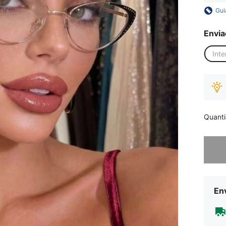
Gui
Envia
Inte
Quant
Desculp
Env