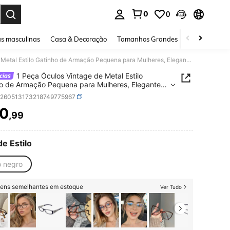
0
0
ar. Press Enter to select.
s masculinas
Casa & Decoração
Tamanhos Grandes
Joias e acessó
1 Peça Óculos Vintage de Metal Estilo Gatinho de Armação Pequena para Mulheres, Elegante Boêmio para Uso Diário, Leves e Confortáveis para Leitura, Fotografia de Rua, Uso de Computador, Smartphone, Jogos
1 Peça Óculos Vintage de Metal Estilo
o de Armação Pequena para Mulheres, Elegante
 para Uso Diário, Leves e Confortáveis para
c260513173218749775967
a, Fotografia de Rua, Uso de Computador,
0
phone, Jogos
,99
ICE AND AVAILABILITY
de Estilo
o negro
itens semelhantes em estoque
Ver Tudo