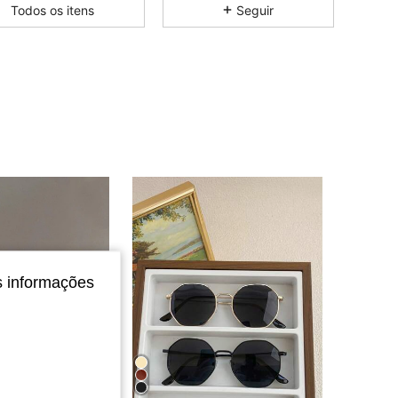
Todos os itens
Seguir
4,72
94
1.3K
4,72
94
1.3K
4,72
94
1.3K
4,72
94
1.3K
4,72
94
1.3K
s informações
4,72
94
1.3K