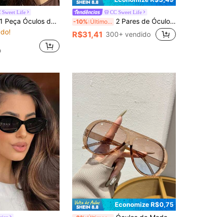
 Sweet Life
CC Sweet Life
eça Óculos de Moda Feminina, Armação Grande Estilo Piloto de Ponte Dupla com Lentes Coloridas, Óculos Vintage Oversize Estilo Gatinho Y2K, Acessório Chique de Estilo de Rua para o Dia a Dia, Ideal para Verão, Praia, Festa, Presente para Estudantes
2 Pares de Óculos de Moda de Verão, Armação de Metal Retrô Romboidal e Oval, Óculos Decorativos, Unissex Adequado para Fotografia de Rua, Transporte
-10%
Últimos 2 dias
do!
R$31,41
300+ vendido
o
Economize R$0,75
sica