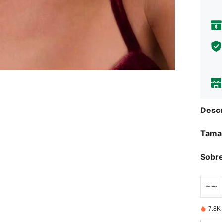
Descr
Tama
Sobre
7.8K