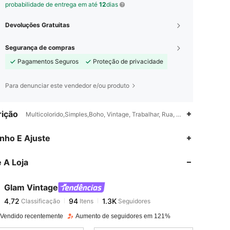
probabilidade de entrega em até
12
dias
Devoluções Gratuitas
Segurança de compras
Pagamentos Seguros
Proteção de privacidade
Para denunciar este vendedor e/ou produto
ição
Multicolorido,Simples,Boho, Vintage, Trabalhar, Rua, EleganteElegância
4,72
94
1.3K
nho E Ajuste
 A Loja
4,72
94
1.3K
Glam Vintage
4,72
94
1.3K
Classificação
Itens
Seguidores
a***a
pago
1 dia atrás
 Vendido recentemente
Aumento de seguidores em 121%
4,72
94
1.3K