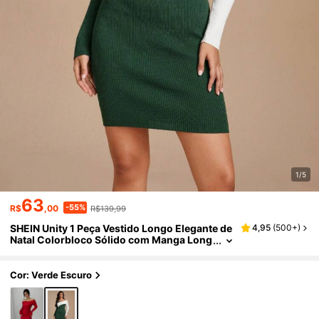
1/5
63
-55%
R$
,00
R$139,99
SHEIN Unity 1 Peça Vestido Longo Elegante de
4,95
(
500+
)
Natal Colorbloco Sólido com Manga Long
a Ombro à Mostra Fofo para Mulheres
Cor: Verde Escuro