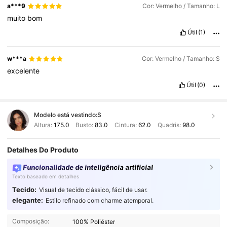
a***9
Cor: Vermelho / Tamanho: L
muito
bom
Útil
(1)
w***a
Cor: Vermelho / Tamanho: S
excelente
Útil
(0)
Modelo está vestindo:
S
Altura:
175.0
Busto:
83.0
Cintura:
62.0
Quadris:
98.0
Detalhes Do Produto
Funcionalidade de inteligência artificial
Texto baseado em detalhes
Tecido:
Visual de tecido clássico, fácil de usar.
elegante:
Estilo refinado com charme atemporal.
544K Seguidores
4,89
Composição:
100% Poliéster