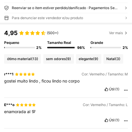
Reenviar se o item estiver perdido/danificado · Pagamentos Seguros · Proteção de privacidade
Para denunciar este vendedor e/ou produto
4,95
(500+)
Ver mais
Pequeno
Tamanho Real
Grande
2%
96%
2%
ótimo material
(13)
sem odores
(9)
elegante
(9)
Natal
(3)
r***1
Cor: Vermelho / Tamanho: M
gostei
muito
lindo
,
ficou
lindo
no
corpo
Útil
(1)
E***o
Cor: Vermelho / Tamanho: L
enamorada
al
💯
Útil
(1)