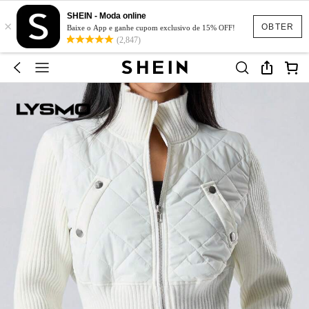
SHEIN - Moda online
×
OBTER
Baixe o App e ganhe cupom exclusivo de 15% OFF!
(2,847)