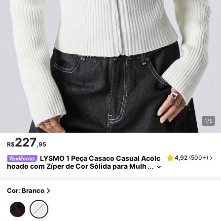
1/5
227
R$
,95
LYSMO 1 Peça Casaco Casual Acolc
4,92
(
500+
)
hoado com Zíper de Cor Sólida para Mulh
eres, Inverno
Cor: Branco