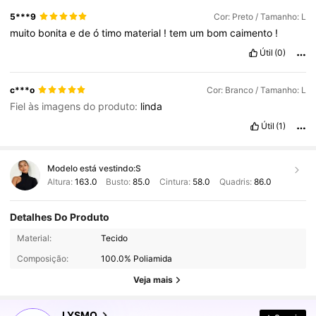
5***9
Cor: Preto / Tamanho: L
muito
bonita
e
de
ó
timo
material
!
tem
um
bom
caimento
!
Útil
(0)
c***o
Cor: Branco / Tamanho: L
Fiel às imagens do produto:
linda
Útil
(1)
Modelo está vestindo:
S
Altura:
163.0
Busto:
85.0
Cintura:
58.0
Quadris:
86.0
Detalhes Do Produto
801K Seguidores
4,81
Material:
Tecido
Composição:
100.0% Poliamida
801K Seguidores
4,81
Veja mais
LYSMO