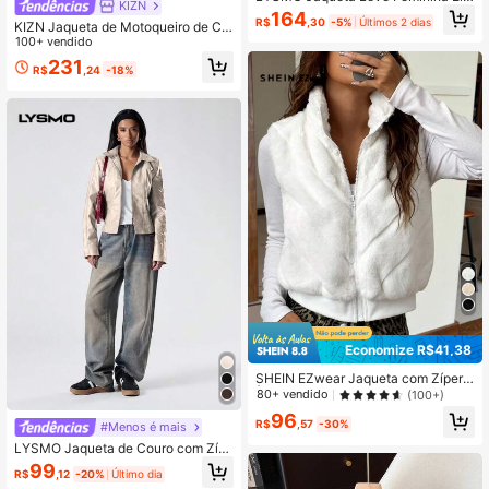
KIZN
gante Minimalista 2026, Cor Sólida,
164
R$
,30
-5%
Últimos 2 dias
Ombro Assimétrico, Cáqui, Top para
KIZN Jaqueta de Motoqueiro de Ca
Almoço e Encontro Elegante de Out
murça Oliva com Cinto e Zíper Assi
100+ vendido
ono
métrico para Roupa de Outono e Inv
231
R$
,24
-18%
erno
Economize R$41,38
SHEIN EZwear Jaqueta com Zíper
À Prova de Vento Fofa sem Mangas
80+ vendido
(100+)
para Outono e Inverno, para Mulher
96
es
R$
,57
-30%
#Menos é mais
LYSMO Jaqueta de Couro com Zíp
er Duplo para Mulheres no Dia dos
99
R$
,12
-20%
Último dia
Namorados no Outono/Inverno