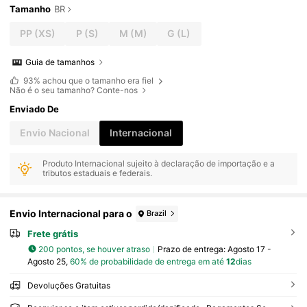
Tamanho
BR
PP
(XS)
P
(S)
M
(M)
G
(L)
Guia de tamanhos
93%
achou que o tamanho era fiel
Não é o seu tamanho? Conte-nos
Enviado De
Envio Nacional
Internacional
Produto Internacional sujeito à declaração de importação e a
tributos estaduais e federais.
Envio Internacional para o
Brazil
Frete grátis
200 pontos, se houver atraso
Prazo de entrega:
Agosto 17 -
Agosto 25,
60% de probabilidade de entrega em até
12
dias
Devoluções Gratuitas