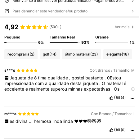
Reenviar se o item estiver perdido/danificado · Pagamentos Seguros · Proteção de privacidade
Para denunciar este vendedor e/ou produto
4,92
(500+)
Ver mais
Pequeno
Tamanho Real
Grande
6%
93%
1%
recompraria
(2)
golf
(14)
ótimo material
(23)
elegante
(18)
s***s
Cor: Branco / Tamanho: M
Jaqueta
de
ó
tima
qualidade
,
gostei
bastante
.
0Estou
impressionada
com
a
qualidade
desta
jaqueta
.
O
material
é
excelente
e
realmente
superou
minhas
expectativas
.
Os
acabamentos
s
ã
o
impec
á
veis
,
demonstram
um
cuidado
Útil
(4)
especial
na
confec
çã
o
.
Visto
tamanho
M
e
serviu
perfeitamente
.
Recomendo
a
compra
!
m***a
Cor: Branco / Tamanho: L
es
divina
...
hermosa
linda
linda
❤️❤️❤️😻😻😻
l
Útil
(0)