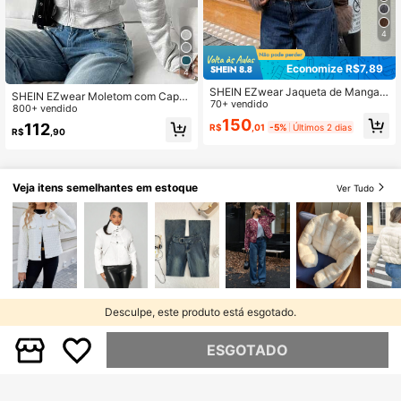
4
Economize R$7,89
4
SHEIN EZwear Jaqueta de Manga L
SHEIN EZwear Moletom com Capu
onga com Zíper e Estilo de Rua Fas
70+ vendido
z Minimalista e Casual de Cor Sólid
800+ vendido
hionável em Pele Sintética para Mu
a para Mulheres, Roupas para Form
150
112
R$
,01
-5%
Últimos 2 dias
lheres
R$
,90
atura, Volta às Aulas, Roupas para P
rofessoras, Volta às Aulas no Outon
o/Inverno
Veja itens semelhantes em estoque
Ver Tudo
Desculpe, este produto está esgotado.
ESGOTADO