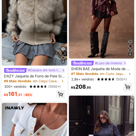
6
4
#Luxo de inverno
SHEIN BAE Jaqueta de Moda de M
#Casaco em tons terrosos
anga Longa com Cinto, Gola de Lap
#7 Mais Vendido
em Curto Jaquetas femininas
DAZY Jaqueta de Forro de Pele Sin
ela, Cor Sólida em Couro PU, Estilo
2,8k+ vendido
(500+)
tética de Manga Longa e Gola Curt
#6 Mais Vendido
em Cáqui Casacos de pele sintética para mulheres
Sobretudo, Outono
a Feminina, Cor Sólida, Estilo Y2K
208
300+ vendido
(1000+)
R$
,95
161
R$
,37
-40%