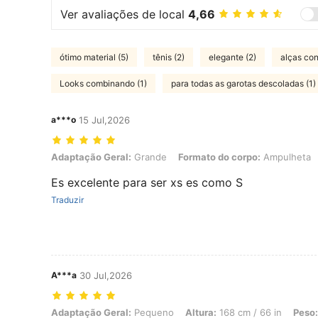
Ver avaliações de local
4,66
ótimo material (5)
tênis (2)
elegante (2)
alças con
Looks combinando (1)
para todas as garotas descoladas (1)
a***o
15 Jul,2026
Adaptação Geral: Grande, Formato do corpo: Ampulheta, Cor: Preto
Adaptação Geral:
Grande
Formato do corpo:
Ampulheta
Es excelente para ser xs es como S
Traduzir
A***a
30 Jul,2026
Adaptação Geral: Pequeno, Altura: 168 cm / 66 in, Peso: 72 kg / 159
Adaptação Geral:
Pequeno
Altura:
168 cm / 66 in
Peso: