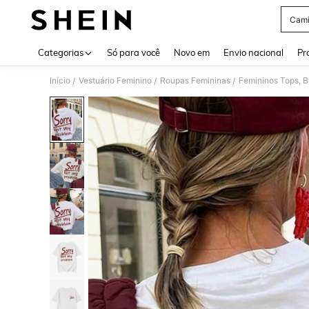
Cami
Use up 
Categorias
Só para você
Novo em
Envio nacional
Pr
Início
Vestuário Feminino
Roupas Femininas
Femininos Tops, B
/
/
/