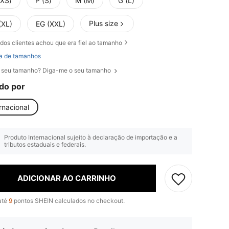
(XS)
P (S)
M (M)
G (L)
Plus size
(XL)
EG (XXL)
dos clientes achou que era fiel ao tamanho
a de tamanhos
 seu tamanho? Diga-me o seu tamanho
do por
rnacional
Produto Internacional sujeito à declaração de importação e a
tributos estaduais e federais.
ADICIONAR AO CARRINHO
até
9
pontos SHEIN calculados no checkout.