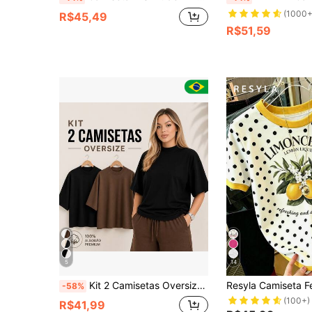
(1000+
R$45,49
R$51,59
5
14
Kit 2 Camisetas Oversize Femininas em Algodão Premium – Estilo Casual Minimalista para Dia a Dia, Streetwear e Looks Urbanos
-58%
(100+)
R$41,99