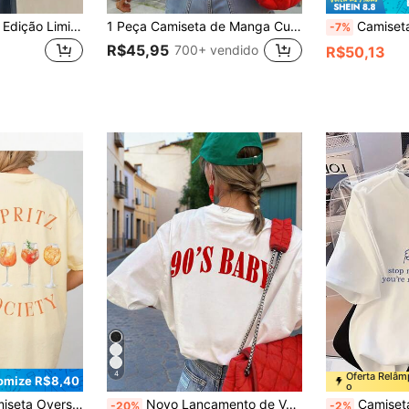
Camiseta Feminina Edição Limitada Impressa | Eu Não Sou Perfeita, Casual Gola Redonda Manga Curta, Fashionable para Primavera/Verão Branca
1 Peça Camiseta de Manga Curta com Gola Redonda de Verão, Coração Rosa & Xícara de Café, Estampa de Letra em Inglês, Camiseta Casual Solta e Confortável para Amantes de Café, Adequada para Rua, Uso Diário, Festival de Música, Festa, Feriado
Camiseta de Algodão Macia e Respirável, E
-7%
R$45,95
700+ vendido
R$50,13
4
Oferta Relâ
omize R$8,40
o
ráficos de Coquetel e Letra, Blusas Femininas Gráficas
Novo Lançamento de Verão Camiseta Casual de Manga Curta com Gola Redonda, Estampa de Letra Rosa em Estilo Minimalista e Americano, Versátil e Adequada para Mulheres
Camiseta Feminina Engraçada 2025 com Citação - 
-20%
-2%