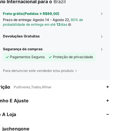
io Internacional para o
Brazil
Frete grátis(Pedidos ≥ R$69,00)
Prazo de entrega:
Agosto 14 - Agosto 22,
60% de
probabilidade de entrega em até
12
dias
Devoluções Gratuitas
Segurança de compras
Pagamentos Seguros
Proteção de privacidade
Para denunciar este vendedor e/ou produto
ição
Pulôveres,Todos,Afinar
4,70
44
487
nho E Ajuste
 A Loja
4,70
44
487
juchengone