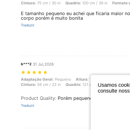
Cintura:
75 cm / 30 in
Quadris:
100 cm / 39 in
Formato 
E tamanho pequeno eu achei que ficaria maior n
corpo porém é muito bonita
Traduzir
b***2
31 Jul,2026
Adaptação Geral: Pequeno, Altura: 164 cm / 65 in, Peso: 39 kg / 86 l
Adaptação Geral:
Pequeno
Altura:
164 cm / 65 in
Peso:
Usamos cookie
Cintura:
56 cm / 22 in
Quadris:
121 cm / 48 in
Formato d
consulte nos
Product Quality
:
Porém pequeno se pedirem peça
Traduzir