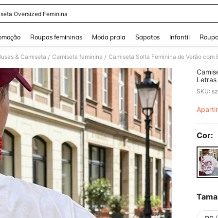
seta Oversized Feminina
and down arrow keys to navigate search Buscas recentes and Pesquisar e Encontr
omoção
Roupas femininas
Moda praia
Sapatos
Infantil
Roupa
lusas & Camiseta
Camiseta feminina
/
/
Camise
Letras
Top So
Aparti
PR
Cor:
Tama