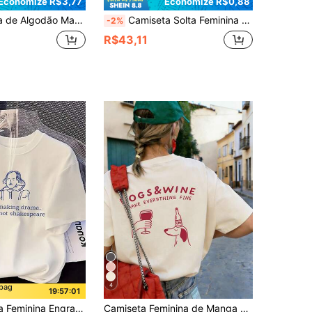
Economize R$3,77
Economize R$0,88
stampada com Padrão de Café "Mas Primeiro Cafecito". Moda Casual. Branco Verão
Camiseta Solta Feminina de Verão com Estampa de Dados em Formato de Coração Rosa e Slogan Retrô Y2K nas Costas, Top Casual Branco
-2%
R$43,11
4
mpag
19:56:59
"Pare de Fazer Drama, Você Não É" Camiseta Gráfica, Casual para Uso Externo Branca de Verão
Camiseta Feminina de Manga Curta com Gola Redonda, Estampa Gráfica de Filhote de Cachorro Cartoon Personalizada, Novo Padrão Minimalista Fofo, Estilo Casual de Férias, Solta, Verão