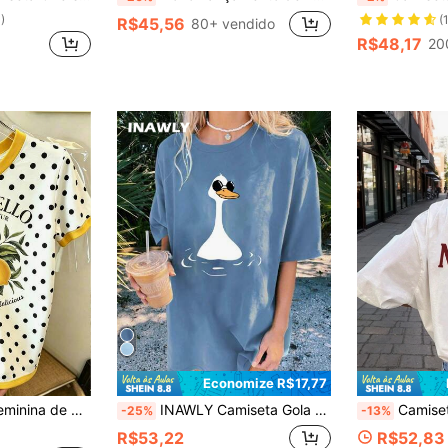
)
(
R$45,56
80+ vendido
R$48,17
20
Economize R$17,77
Resyla Camiseta Feminina de Manga Curta com Gola Redonda, Estampa de Letra e Fruta, Recorte Contrastante, Camisetas Gráficas Femininas de Verão
INAWLY Camiseta Gola Redonda Solta com Estampa de Pato Cartoon, Camisetas Gráficas Femininas de Verão
Camiseta Feminina Branca de Verão Casual 
-25%
-13%
R$53,22
R$52,83