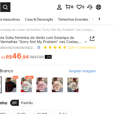
0
0
ar. Press Enter to select.
s masculinas
Casa & Decoração
Tamanhos Grandes
Joias e acessó
Camiseta Solta Feminina de Verão com Estampa de Letras Vermelhas "Sorry Not My Problem" nas Costas, Top Solto Casual Branco com Slogan Y2K
ta Solta Feminina de Verão com Estampa de
 Vermelhas "Sorry Not My Problem" nas Costas,
lto Casual Branco com Slogan Y2K
SKU: sz260416210600615922030
(100+ Comentários)
46
R$
,94
R$47,90
r de
-2%
ICE AND AVAILABILITY
Branco
Ampliar imagem
-20%
nho
BR
Padrão