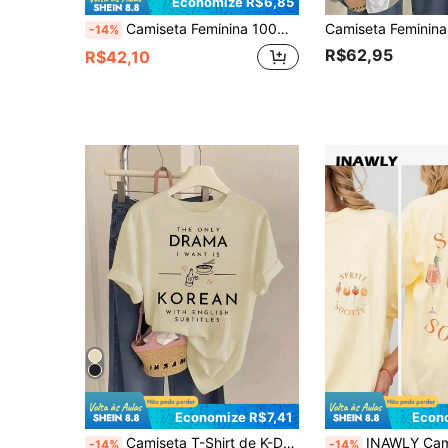
Economize R$6,85
Camiseta Feminina 100% Algodão Puro Estampa de Letra Cool Aunt Club Solta, Confortável Respirável Estilo de Rua Casual Presente Familiar Verão Branco
-14%
R$62,95
R$42,10
Economize R$7,41
Econ
Camiseta T-Shirt de K-Drama Feminina - Texto em Coreano e Impressão de Citação de K-Drama, Manga Curta Gola Redonda Camiseta Casual, Com Frase em Coreano (Legenda em Coreano/Legenda em Inglês) Branco Verão
INAWLY Camiseta Oversized Gráfica com Ombros Caídos e G
-14%
-14%