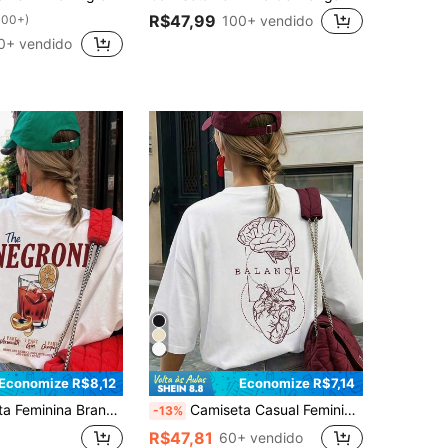
R$47,99
100+)
100+ vendido
0+ vendido
Economize R$8,12
Economize R$7,14
com Gráfico de Letra e Xícara de Bebida, Gola Redonda, Manga Curta, Top Versátil e Fashion
Camiseta Casual Feminina, Estampa de Anatomia do Cérebro e Coração, Caimento Solto e Oversized, Estilo de Rua Gola Redonda Manga Curta, Adequada para Ir ao Trabalho, Viagens Urbanas, Passeios de Verão, Encontros com Amigos, Brunch de Final de Semana Branca
-13%
R$47,81
60+ vendido