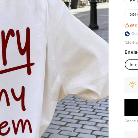
PP 
GG 
95%
Gui
Não é o
Envia
Inte
Ganhe 