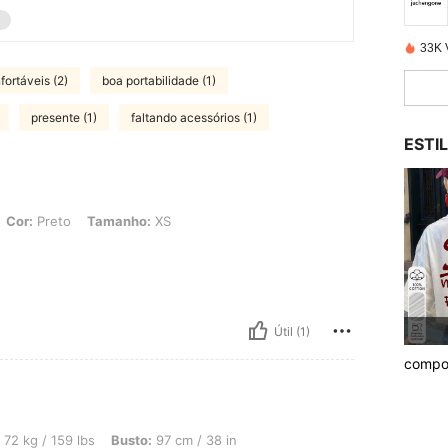
33K 
fortáveis (2)
boa portabilidade (1)
presente (1)
faltando acessórios (1)
ESTI
, Tamanho: XS
Cor:
Preto
Tamanho:
XS
Útil (1)
compo
 lbs, Busto: 97 cm / 38 in, Cintura: 75 cm / 30 in, Quadris: 100 cm / 39 in, Form
72 kg / 159 lbs
Busto:
97 cm / 38 in