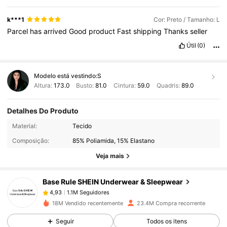
k***1
Cor: Preto / Tamanho: L
Parcel
has
arrived
Good
product
Fast
shipping
Thanks
seller
Útil
(0)
Modelo está vestindo:
S
Altura:
173.0
Busto:
81.0
Cintura:
59.0
Quadris:
89.0
Detalhes Do Produto
1.1M Seguidores
4,93
Material:
Tecido
Composição:
85% Poliamida, 15% Elastano
1.1M Seguidores
4,93
Veja mais
Base Rule SHEIN Underwear & Sleepwear
1.1M Seguidores
4,93
f***b
pago
1 dia atrás
18M Vendido recentemente
23.4M Compra recorrente
Seguir
Todos os itens
1.1M Seguidores
4,93