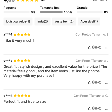
Pequeno
Tamanho Real
Grande
0%
100%
0%
logística veloz
(1)
linda
(2)
veste bem
(2)
Acessível
(1)
z***4
Cor: Preto / Tamanho: S
I
like
it
very
much
!
Útil
(0)
y***e
Cor: Preto / Tamanho: L
Great
fit
,
stylish
design
,
and
excellent
value
for
the
price
!
The
material
feels
good
,
and
the
item
looks
just
like
the
photos
.
Very
happy
with
my
purchase
!
Útil
(0)
d***4
Cor: Preto / Tamanho: XL
Perfect
fit
and
true
to
size
Útil
(0)