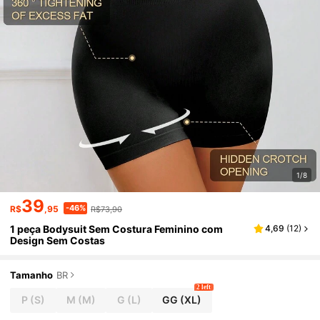
1/8
39
-46%
R$
,95
R$73,90
1 peça Bodysuit Sem Costura Feminino com
4,69
(
12
)
Design Sem Costas
Tamanho
BR
2 left
P
(S)
M
(M)
G
(L)
GG
(XL)