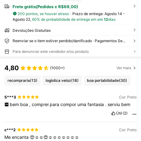
Frete grátis(Pedidos ≥ R$69,00)
200 pontos, se houver atraso
Prazo de entrega:
Agosto 14 -
Agosto 22,
60% de probabilidade de entrega em até
12
dias
Devoluções Gratuitas
Reenviar se o item estiver perdido/danificado · Pagamentos Seguros · Proteção de privacidade
Para denunciar este vendedor e/ou produto
4,80
(1000+)
Ver mais
recompraria
(13)
logística veloz
(18)
boa portabilidade
(30)
5***3
Cor: Preto
bem
boa
,
comprei
para
compor
uma
fantasia
.
serviu
bem
Útil
(2)
c***2
Cor: Preto
Me
encanta
😍☺️☺️😍☺️☺️☺️☺️☺️☺️☺️