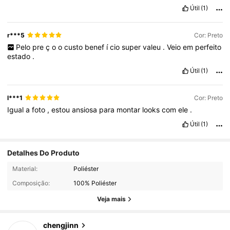
Útil
(1)
r***5
Cor: Preto
Pelo
pre
ç
o
o
custo
benef
í
cio
super
valeu
.
Veio
em
perfeito
estado
.
Útil
(1)
l***1
Cor: Preto
Igual
a
foto
,
estou
ansiosa
para
montar
looks
com
ele
.
Útil
(1)
Detalhes Do Produto
413 Seguidores
4,78
Material:
Poliéster
Composição:
100% Poliéster
413 Seguidores
4,78
Veja mais
chengjinn
413 Seguidores
4,78