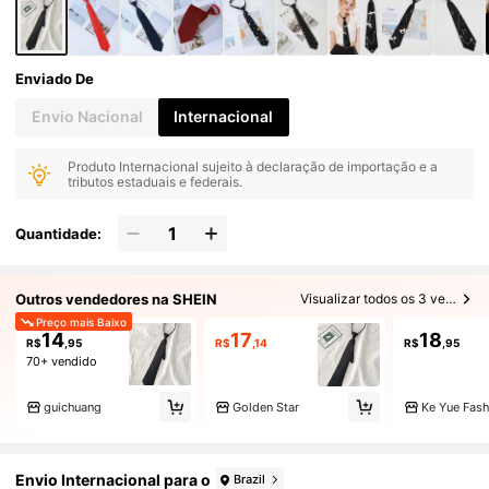
Enviado De
Envio Nacional
Internacional
Produto Internacional sujeito à declaração de importação e a
tributos estaduais e federais.
Quantidade:
Outros vendedores na SHEIN
Visualizar todos os 3 vendedores
Preço mais Baixo
14
17
18
R$
,95
R$
,14
R$
,95
70+ vendido
guichuang
Golden Star
Envio Internacional para o
Brazil