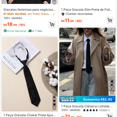
20
413 Seguidores
4,78
Gravatas femininas para negócios:
1 Peça Gravata Slim Preta de Poliés
sofisticadas, versáteis e profissiona
ter com Nó Manual para Mulheres,
Clientes recorrentes
#1 Mais Vendido
em Preto Gravatas femininas
is; estilo britânico, adequadas para t
Adequada para Decoração Diária,
100+ vendido
11
ernos e camisas; estilo preppy, perf
Camisa, Presente, Camisa de Unifor
R$
,99
-25%
413 Seguidores
4,78
18
eitas para o dia a dia e sessões de f
me, Terno, Gravata Casual, Terno d
R$
,99
-76%
otos.
e Negócios e Vários Feriados, Espe
Envio Nacional
4-7 dias
cialmente Projetada como Acessóri
o de Gravata Slim para Mulheres
10
Economize R$2,40
1 Peça Gravata Clássica Listrada d
4
e Uniforme Estudantil Feminino, Xa
200+ vendido
(1000+)
drez Britânico, Acessório para Fest
1 Peça Gravata Choker Preta Ajust
21