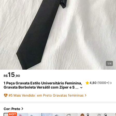
1/4
15
R$
,90
1 Peça Gravata Estilo Universitário Feminina,
4,80
(
1000+
)
Gravata Borboleta Versátil com Zíper e S
eta para Decoração de Vestido
#
5
Mais Vendido
em Preto Gravatas femininas
Cor: Preto