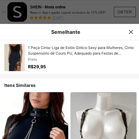
SHEIN - Moda online
×
OBTER
Baixe o App e ganhe cupom exclusivo de 15% OFF!
(2,847)
Semelhante
1 Peça Cinta-Liga de Estilo Gótico Sexy para Mulheres, Cinto
Suspensório de Couro PU, Adequado para Festas de
Carnaval, Apresentações ou Uso Diário
Preto
R$29,95
Itens Similares