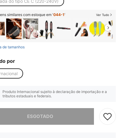
rada do tipo CE C (220-240V)
tens similares com estoque em '
044-1
'
Ver Tudo
a de tamanhos
do por
rnacional
Produto Internacional sujeito à declaração de importação e a
tributos estaduais e federais.
e, este produto está esgotado.
ESGOTADO