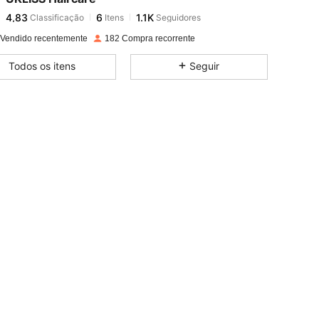
4,83
6
1.1K
Classificação
Itens
Seguidores
o***3
seguido
1 dia atrás
4,83
6
1.1K
 Vendido recentemente
182 Compra recorrente
4,83
6
1.1K
Todos os itens
Seguir
4,83
6
1.1K
4,83
6
1.1K
4,83
6
1.1K