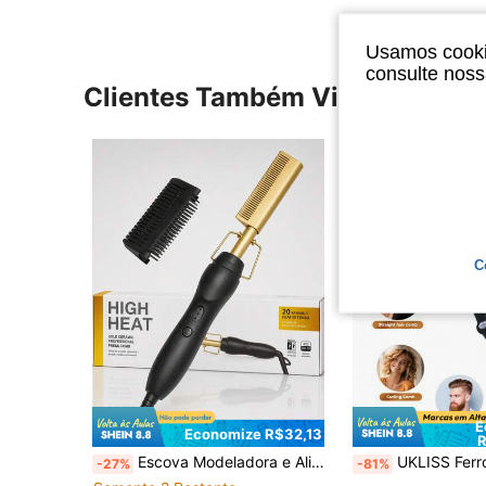
Usamos cookie
consulte nos
Clientes Também Visitaram
C
E
Economize R$32,13
Escova Modeladora e Alisadora 2 em 1 Úmida & Seca para Franja, Volume Fofo, Cabelo Liso e Cachos Naturais, Ferramenta de Estilização Elétrica para Homens & Mulheres, Essencial de Volta às Aulas, Conjunto de Presente Único para Ela, Ideia de Presente de Aniversário e Feriado
UKLISS Ferro de Encaracolar Úmido e Seco Fofo 2 em 1 para Franja, Escova Alisadora e Encaracoladora Elétrica, Ideias de Presente 
-27%
-81%