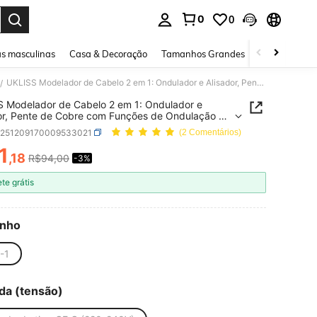
0
0
ar. Press Enter to select.
s masculinas
Casa & Decoração
Tamanhos Grandes
Joias e acessó
UKLISS Modelador de Cabelo 2 em 1: Ondulador e Alisador, Pente de Cobre com Funções de Ondulação e Alisamento
/
 Modelador de Cabelo 2 em 1: Ondulador e
or, Pente de Cobre com Funções de Ondulação e
ento
b251209170009533021
(2 Comentários)
1
,18
R$94,00
-3%
ICE AND AVAILABILITY
ete grátis
nho
-1
da (tensão)