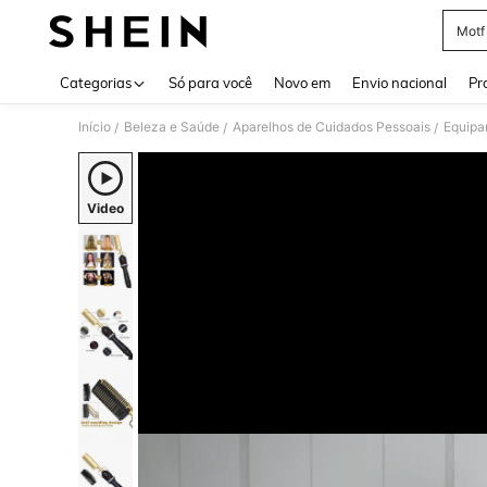
Motf
Use up 
Categorias
Só para você
Novo em
Envio nacional
Pr
Início
Beleza e Saúde
Aparelhos de Cuidados Pessoais
Equipa
/
/
/
Video