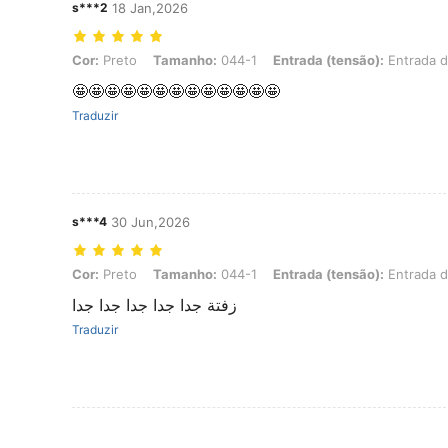
s***2
18 Jan,2026
Cor: Preto, Tamanho: 044-1, Entrada (tensão): Entrada do Reino U
Cor:
Preto
Tamanho:
044-1
Entrada (tensão):
Entrada d
🤩🤩🤩🤩🤩🤩🤩🤩🤩🤩🤩🤩🤩
Traduzir
s***4
30 Jun,2026
Cor: Preto, Tamanho: 044-1, Entrada (tensão): Entrada do Reino U
Cor:
Preto
Tamanho:
044-1
Entrada (tensão):
Entrada d
زفتة جدا جدا جدا جدا جدا
Traduzir