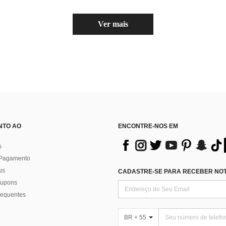
Ver mais
NTO AO
ENCONTRE-NOS EM
s
 Pagamento
us
CADASTRE-SE PARA RECEBER NOTÍ
 cupons
requentes
BR + 55