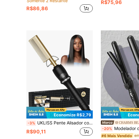
Somente 2 Restante
R$75,96
R$86,86
Economize R$2,79
Econ
UKLISS Pente Alisador com Visor Digital, Modelador de Cabelo, Pente Prensador Cerâmico de Alta Temperatura Profissional, Alisador de Cabelo Multifuncional de Cobre para Cabelos Grossos, Presentes para Homens e Mulheres, Ideias de Presentes, Presentes Únicos, Presentes Legais, Presentes para Ela, Conjuntos de Presentes
CHARMS B
-3%
Modelador de Cabelo CRASTS, 32mm e 25mm, Ferro de Ondular com Ajuste de Temperatura, Prancha de Cabelo, Cor Pr
-20%
R$90,11
#6 Mais Vendido