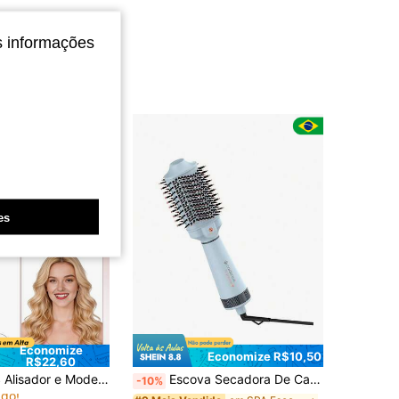
s informações
es
Economize
Economize R$10,50
R$22,60
em Escova alisadora e modeladora de cachos
do
Dupla 110V-240V para Viagens, Resultados de Nível de Salão para Todos os Tipos de Cabelo, Penteado Multifuncional, Presente Ideal para Mulheres (Dia dos Namorados, Epifania, Carnaval, Dia de São Patrício, Dia dos Presidentes) para Casa, Viagem, Trabalho, Encontros, Festas, Feriados e Bailes de Máscaras
Escova Secadora De Cabelos Tô Pront@! Cadence Bivolt
-10%
do!