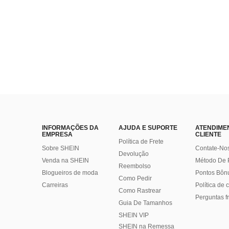
Quase esgotado!
INFORMAÇÕES DA
AJUDA E SUPORTE
ATENDIME
EMPRESA
CLIENTE
Política de Frete
Sobre SHEIN
Contate-No
Devolução
Venda na SHEIN
Método De
Reembolso
Blogueiros de moda
Pontos Bôn
Como Pedir
Carreiras
Política de
Como Rastrear
Perguntas f
Guia De Tamanhos
SHEIN VIP
SHEIN na Remessa