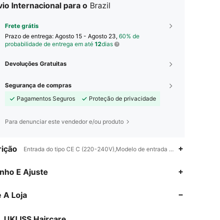
io Internacional para o
Brazil
Frete grátis
Prazo de entrega:
Agosto 15 - Agosto 23,
60% de
probabilidade de entrega em até
12
dias
Devoluções Gratuitas
Segurança de compras
Pagamentos Seguros
Proteção de privacidade
Para denunciar este vendedor e/ou produto
ição
Entrada do tipo CE C (220-240V),Modelo de entrada dos E.U.A - tipo 
4,83
6
1.1K
nho E Ajuste
4,83
6
1.1K
 A Loja
4,83
6
1.1K
4,83
6
1.1K
UKLISS Haircare