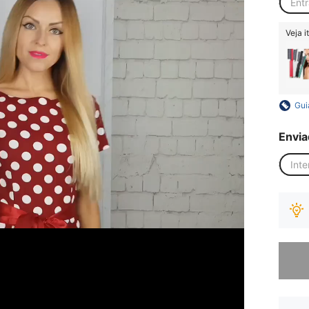
Ent
Veja i
Gui
Envia
Inte
Desculp