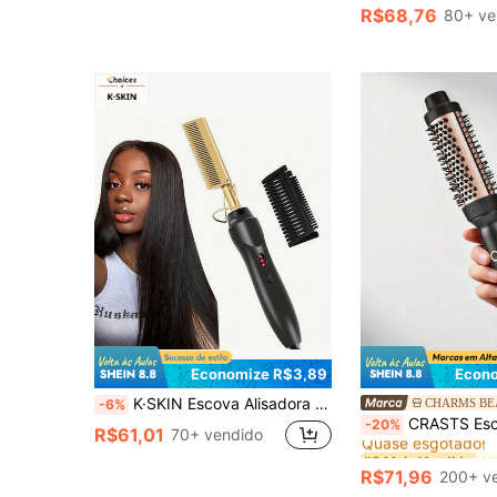
R$68,76
80+ ve
Economize R$3,89
Econo
K·SKIN Escova Alisadora de Cabelo Elétrica 2 em 1, Cor Cobre, Uso Duplo para Cabelo Molhado/Seco, Aquecimento Rápido, Carcaça Anti-Queimadura, Adequada para Uso Doméstico e Presente
CHARMS B
-6%
#3 Mais Vendido
CRASTS Escova de Ar Quente 2 em 1, Alisador e Modelador, 
-20%
Quase esgotado!
R$61,01
70+ vendido
#3 Mais Vendido
#3 Mais Vendido
Quase esgotado!
Quase esgotado!
R$71,96
200+ v
#3 Mais Vendido