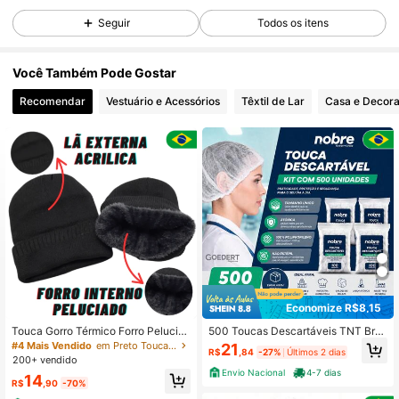
1.5K Seguidores
4,89
Seguir
Todos os itens
1.5K Seguidores
4,89
Você Também Pode Gostar
Recomendar
Vestuário e Acessórios
Têxtil de Lar
Casa e Decor
1.5K Seguidores
4,89
1.5K Seguidores
4,89
1.5K Seguidores
4,89
1.5K Seguidores
4,89
Economize R$8,15
Touca Gorro Térmico Forro Pelucia
500 Toucas Descartáveis TNT Bra
do Unissex Adulto Preta Ref DC25-
nca Nobre com Elástico
#4 Mais Vendido
em Preto Touca de cabelo
21
R$
,84
-27%
Últimos 2 dias
24
1.5K Seguidores
4,89
200+ vendido
Envio Nacional
4-7 dias
14
R$
,90
-70%