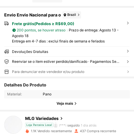
Envio Envio Nacional para o
Brazil
Frete grátis(Pedidos ≥ R$69,00)
200 pontos, se houver atraso
Prazo de entrega:
Agosto 13 -
Agosto 18
Entrega em 4-7 dias : exclui finais de semana e feriados
Devoluções Gratuitas
Reenviar se o item estiver perdido/danificado · Pagamentos Seguros · Proteção de privacidade
Para denunciar este vendedor e/ou produto
1.5K Seguidores
4,89
Detalhes Do Produto
Material:
Pano
1.5K Seguidores
4,89
Veja mais
1.5K Seguidores
4,89
MLG Variedades
l***i
seguido
1 dia atrás
Loja Parceira Local
1.1K Vendido recentemente
437 Compra recorrente