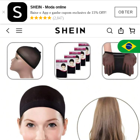
SHEIN - Moda online
×
OBTER
Baixe o App e ganhe cupom exclusivo de 15% OFF!
(2,847)