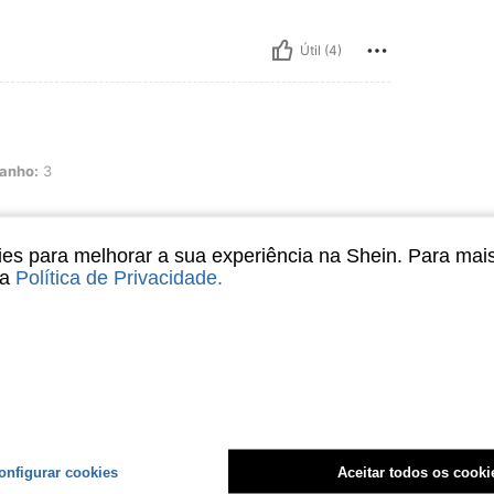
Útil (4)
anho:
3
s para melhorar a sua experiência na Shein. Para mai
sa
Política de Privacidade
.
Útil (3)
liações
onfigurar cookies
Aceitar todos os cooki