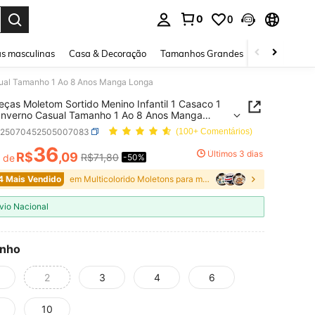
0
0
ar. Press Enter to select.
s masculinas
Casa & Decoração
Tamanhos Grandes
Joias e acessó
asual Tamanho 1 Ao 8 Anos Manga Longa
Peças Moletom Sortido Menino Infantil 1 Casaco 1
k25070452505007083
(100+ Comentários)
36
Últimos 3 dias
R$
,09
R$71,80
r de
-50%
ICE AND AVAILABILITY
4 Mais Vendido
em Multicolorido Moletons para meninos
vio Nacional
nho
2
3
4
6
10