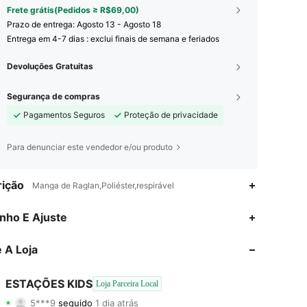
Frete grátis(Pedidos ≥ R$69,00)
Prazo de entrega:
Agosto 13 - Agosto 18
Entrega em 4-7 dias : exclui finais de semana e feriados
Devoluções Gratuitas
Segurança de compras
Pagamentos Seguros
Proteção de privacidade
Para denunciar este vendedor e/ou produto
ição
Manga de Raglan,Poliéster,respirável
4,79
40
301
nho E Ajuste
4,79
40
301
 A Loja
4,79
40
301
ESTAÇÕES KIDS
Loja Parceira Local
5***9
seguido
1 dia atrás
4,79
40
301
Classificação
Itens
Seguidores