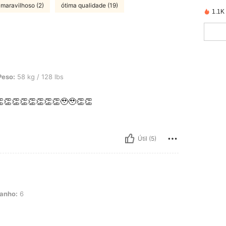
maravilhoso (2)
ótima qualidade (19)
1.1K
/ 128 lbs, Cor: Multicolorido, Tamanho: 2
Peso:
58 kg / 128 lbs
👏👏👏👏👏👏👏🥹🥹👏👏
Útil (5)
anho:
6