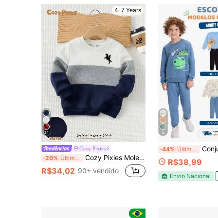
4-7 Years
14
5
Conjunto Moletom Peluci
Cozy Pixies
-44%
Últimos 2 dias
Cozy Pixies Moletom Infantil Menino com Gola Redonda, Manga Longa e Cores Contrastantes, Versátil e Confortável para Outono/Escola
-20%
Últimos 3 dias
R$38,99
R$34,02
90+ vendido
Envio Nacional