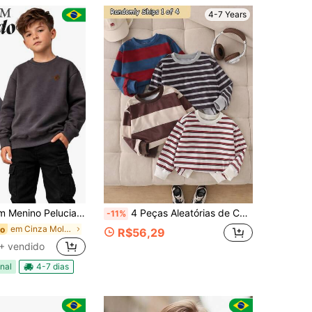
4-7 Years
remium: Quentinho, Estiloso e Confortável! (Tamanhos 4 a 14)
4 Peças Aleatórias de Camisetas de Manga Longa com Listras Contrastantes em Estilo Universitário para Meninos Jovens, Tecido Grosso Escovado, Adequado para Casa, Exterior, Uso Escolar no Outono/Inverno
-11%
em Cinza Moletons para meninos
do
R$56,29
+ vendido
nal
4-7 dias