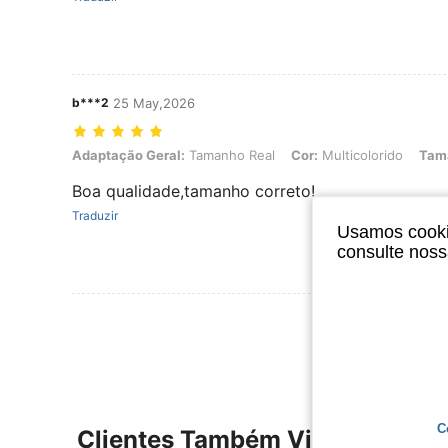
b***2
25 May,2026
Adaptação Geral: Tamanho Real, Cor: Multicolorido, Tamanho: 3
Adaptação Geral:
Tamanho Real
Cor:
Multicolorido
Tam
Boa qualidade,tamanho correto!
Traduzir
Usamos cookie
consulte nos
Ver Mais Ava
C
Clientes Também Visitaram