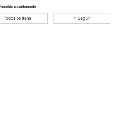
 Vendido recentemente
4,79
40
301
Todos os itens
Seguir
4,79
40
301
4,79
40
301
4,79
40
301
4,79
40
301
4,79
40
301