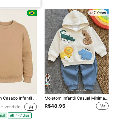
4-7 Years
19
 Liso Inverno Flanelado Quentinho Algodão 2 a 14 Anos
Moletom Infantil Casual Minimalista com Estampa Floral, Capuz e Manga Longa, Adequado para Outono/Inverno
R$48,95
+ vendido
nal
4-7 dias