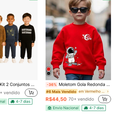
it 2 Conjuntos Moletom Sortido Menino Infantil 2 Casaco 2 Calça Inverno Casual Tamanho 1 Ao 8 Anos Manga Longa
Moletom Gola Redonda com Estampa Gráfica de Desenho Animado de Astronauta, Moda Casual Criativa para Menino Jovem premium
-36%
em Vermelho Moletons para meninos
#6 Mais Vendido
+ vendido
R$44,50
70+ vendido
nal
4-7 dias
Envio Nacional
4-7 dias