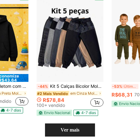
conomize
R$43,64
 Juvenil do tamanho 2 ao 16 com Punhos em Ribana
Kit 5 Calças Bicolor Moletinho Infantil Menina Menino Inverno
K
-44%
-53%
Últimos 3 dias
em Preto Moletons para meninos
em Cinza Moletons para meninos
#2 Mais Vendido
R$68,31
70
R$78,84
ndido
Envio Nacio
100+ vendido
4-7 dias
Envio Nacional
4-7 dias
Ver mais