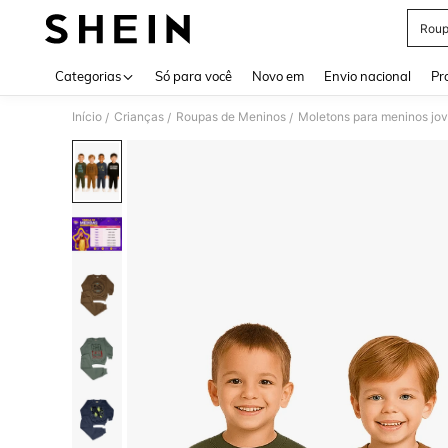
Roupa
Use up 
Categorias
Só para você
Novo em
Envio nacional
Pr
Início
Crianças
Roupas de Meninos
Moletons para meninos jo
/
/
/