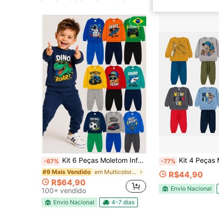
Kit 6 Peças Moletom Infantil Menino Inverno 3 Casacos + 3 Calças - Envio , Moda de Inverno Menino Infantil
Kit 4 Peças Moletom Infantil Menino Conjunto Inverno- Kit 2 Casacos e 2
-67%
-77%
em Multicolorido Moletons para meninos
#9 Mais Vendido
R$44,90
R$64,90
Envio Nacional
100+ vendido
Envio Nacional
4-7 dias