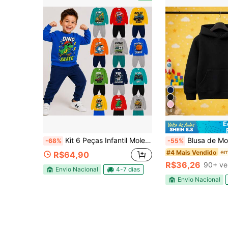
4
E
Kit 6 Peças Infantil Moletom Menino Bebê Inverno Tamanho 1 ao 8 - 3 Casacos + 3 Calças Roupa Infantil = 3 Conjuntos
Blusa de Moletom com Capuz UNISSEX Infantil e Infanto
-68%
-55%
#4 Mais Vendido
R$64,90
R$36,26
90+ ve
Envio Nacional
4-7 dias
Envio Nacional