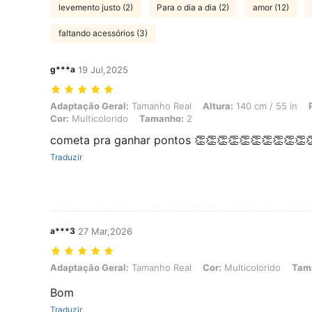
levemento justo (2)
Para o dia a dia (2)
amor (12)
faltando acessórios (3)
g***a
19 Jul,2025
Adaptação Geral: Tamanho Real, Altura: 140 cm / 55 in, Peso: 58 kg 
Adaptação Geral:
Tamanho Real
Altura:
140 cm / 55 in
Cor:
Multicolorido
Tamanho:
2
cometa pra ganhar pontos 👏👏👏👏👏👏👏👏👏👏
Traduzir
a***3
27 Mar,2026
Adaptação Geral: Tamanho Real, Cor: Multicolorido, Tamanho: 6
Adaptação Geral:
Tamanho Real
Cor:
Multicolorido
Tam
Bom
Traduzir