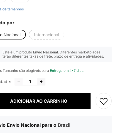
a de tamanhos
do por
io Nacional
Internacional
Este é um produto
Envio Nacional
. Diferentes marketplaces
terão diferentes taxas de frete, prazo de entrega e atividades.
s Tamanho são elegíveis para
Entrega em 4-7 dias
idade:
ADICIONAR AO CARRINHO
io Envio Nacional para o
Brazil