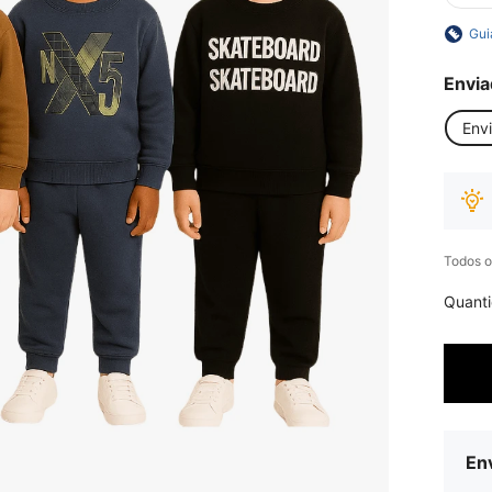
Gui
Envia
Env
Todos o
Quant
Env