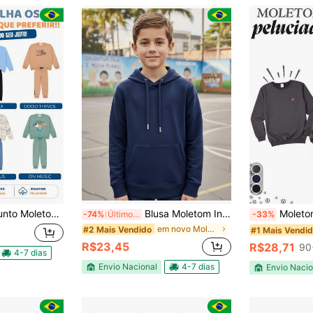
ado Infantil Menino Estampado Inverno 2 ao 10 anos
Blusa Moletom Infantil Liso Com Capuz E Bolso Canguru Grosso
Moletom Menino Peluciado P
-74%
Últimos 3 dias
-33%
em novo Moletons para meninos
#2 Mais Vendido
#1 Mais Vendi
R$23,45
R$28,71
90
4-7 dias
Envio Nacional
4-7 dias
Envio Nacio