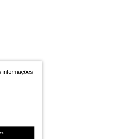
s informações
es