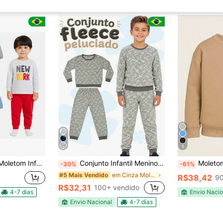
5
 Calças Moletom Flanelado- Conjunto de Inverno Masculino Sortidos
Conjunto Infantil Menino Fleece Peluciado – Ultra Macio, Térmico e Super Quentinho - Inverno
Moletom Casaco Infantil
-30%
-61%
em Cinza Moletons para meninos
#5 Mais Vendido
R$38,42
90
R$32,31
100+ vendido
4-7 dias
Envio Nacio
Envio Nacional
4-7 dias