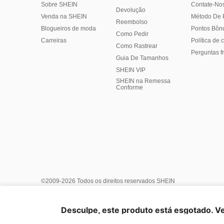
Sobre SHEIN
Contate-No
Devolução
Venda na SHEIN
Método De
Reembolso
Blogueiros de moda
Pontos Bôn
Como Pedir
Carreiras
Política de
Como Rastrear
Perguntas f
Guia De Tamanhos
SHEIN VIP
SHEIN na Remessa
Conforme
©2009-2026 Todos os direitos reservados SHEIN
Centro de Privacidade
Política de Privacidade e Cookies
Ger
Termos e condições
Regras de IP do Marketplace
Aviso IP
Desculpe, este produto está esgotado. V
Informações da Empresa
Escolha do anúncio
United Stat