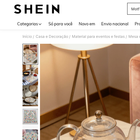
Motf
Use up 
Categorias
Só para você
Novo em
Envio nacional
Pr
Início
Casa e Decoração
Material para eventos e festas
Mesa d
/
/
/