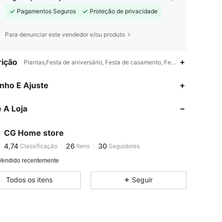
Pagamentos Seguros
Proteção de privacidade
Para denunciar este vendedor e/ou produto
ição
Plantas,Festa de aniversário, Festa de casamento, Festa de aniversário,
4,74
26
30
nho E Ajuste
4,74
26
30
 A Loja
4,74
26
30
4,74
26
30
CG Home store
4,74
26
30
Classificação
Itens
Seguidores
s***k
seguido
1 dia atrás
4,74
26
30
Vendido recentemente
4,74
26
30
Todos os itens
Seguir
4,74
26
30
4,74
26
30
4,74
26
30