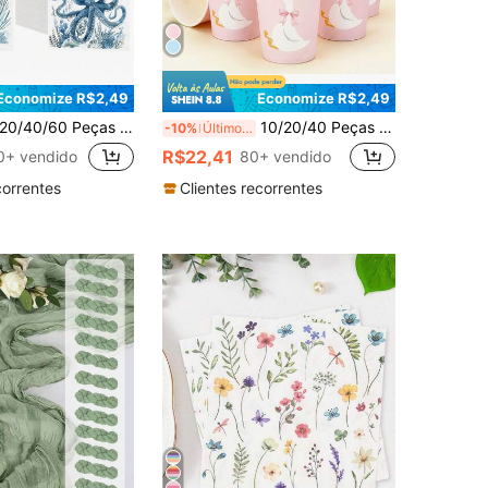
Economize R$2,49
Economize R$2,49
40/60 Peças Guardanapos de Papel com Animais do Oceano Azul, Guardanapos de Papel Descartáveis do Bottom do Mar, Guardanapos com Estampa de Tartaruga, Polvo, Caranguejo, Cavalo-Marinho, Decoração e Suprimentos para Festa de Aniversário na Praia de Verão
10/20/40 Peças Copos Descartáveis de Papel Rosa com Laço da Silly Goose para Festa de Aniversário, Adequado para Decoração de Festa de 1st Aniversário, 9oz
-10%
Últimos 2 dias
R$22,41
0+ vendido
80+ vendido
correntes
Clientes recorrentes