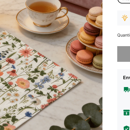
Quant
Desculp
Env