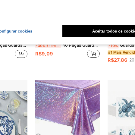
onfigurar cookies
Aceitar todos os cooki
omize R$1,69
Economize R$3,90
estas de Aniversário, Chá da Tarde, Piqueniques ao Ar Livre, Reuniões de Meninas & Casamentos
40 Peças Guardanapos de Papel em Formato de Flor, Guardanapos de Papel Estilo Fresh & Ins, Guardanapos Descartáveis para Primavera/Verão, Padrão de Flor Grande em Aquarela Rosa Degradê, Adequado para Piquenique de Primavera de Mulheres, Chá de Panela, Reunião Familiar Íntima, Banquete de Verão
Guardanapos de Papel Descartáveis com Aquarela de Borboleta e Floral
-30%
Últimos 3 dias
-10%
#1 Mais Vendi
R$9,09
R$27,86
20