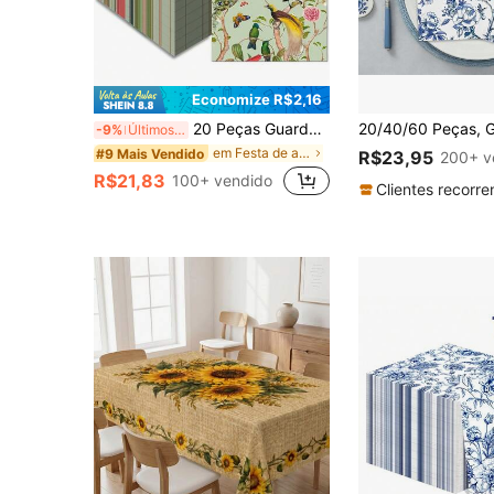
Economize R$2,16
20 Peças Guardanapos de Papel de Aquarela Elegantes, Padrões de Pássaros e Florais, 2 Camadas, Adequados para Casamentos, Aniversários, Comemorações, Impressão de Pássaros em Aquarela, Guardanapos Descartáveis Sofisticados para Festas, Decoração de Mesa de Jantar
-9%
Últimos 3 dias
em Festa de aniversário Guardanapos Descartáveis
#9 Mais Vendido
R$23,95
200+ v
R$21,83
100+ vendido
Clientes recorre