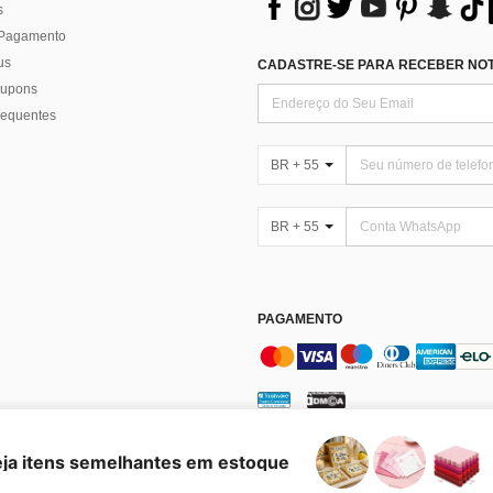
s
 Pagamento
us
CADASTRE-SE PARA RECEBER NOTÍ
 cupons
requentes
BR + 55
BR + 55
PAGAMENTO
enciar Cookies
eja itens semelhantes em estoque
es