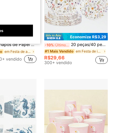
es
Economize R$3,29
, Festa de Chá no Jardim, Aniversário, Chá de Bebê, Chá de Panela, Decoração de Tecidos para Festa de Aniversário, Papel de Embrulho de Presente
20 peças/40 peças/60 peças Pratos de Papel Florais Descartáveis de 9 Polegadas e 7 Polegadas, Padrão Floral em Aquarela Verde, Utensílios de Mesa para Festa, Casamento, Aniversário, Chá da Primavera
-10%
Últimos 2 dias
em Festa de inauguração da casa Utensílios de Cozi
#1 Mais Vendido
em Festa de aniversário Guardanapos De Festa
do
R$29,66
0+ vendido
300+ vendido