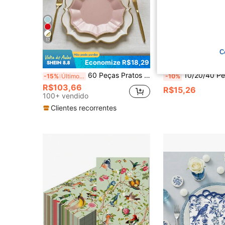
17
C
Economize R$18,29
Econ
60 Peças Pratos Descartáveis de Papel Rosa e Branco, Pratos de Sobremesa Rosa de 7 Polegadas e Pratos Brancos de 9 Polegadas com Borda Dourada, Adequados para Aniversário, Chá de Panela, Casamento, Festas de Verão e Revelação de Gênero, Pratos de Papel Ondulados Elegantes
10/20/40 Peças Guardanapos Florais Violeta & Borboleta, Design Floral Aquarela Vintage, Ideal para F
-15%
Últimos 2 dias
-10%
R$103,66
R$15,26
100+ vendido
Clientes recorrentes