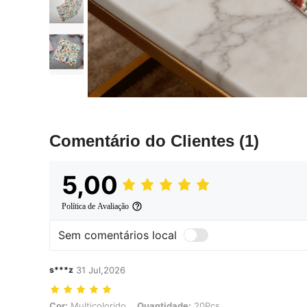
Comentário do Clientes
(1)
5,00
Política de Avaliação
Sem comentários local
s***z
31 Jul,2026
Cor: Multicolorido, Quantidade: 20Pcs
Cor:
Multicolorido
Quantidade:
20Pcs