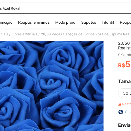
s Azul Royal
and down arrow keys to navigate search Buscas recentes and Pesquisar e Encontr
omoção
Roupas femininas
Moda praia
Sapatos
Infantil
Roupa
iciais
Flores artificiais
/
/
20/50 
Realis
Bebê, 
Decora
Decora
5
R$
PR
(Apro
Tama
50 
Rest
Gui
Envia