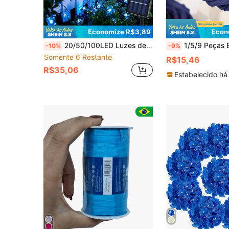
Economize R$3,89
Econ
20/50/100LED Luzes de Corda de Flor de Cerejeira Alimentadas por Energia Solar, 8 Modos de Piscar, Para Jardim Externo, Cerca, Gramado, Festa, Camping, Reunião de Casamento. Uma Luz Decorativa com Atmosfera Quente à Noite.
1/5/9 Peças Buquê de Rosas de Espuma Azul Royal com Hastes - Flores Artificiais Elegantes, Adequadas para Decoração de Casame
-10%
-9%
Somente 6 Restante
R$15,46
R$35,06
Estabelecido há