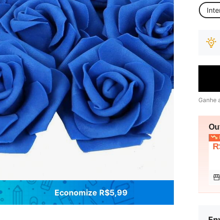
Inte
Ganhe 
Ou
P
R
Economize R$5,99
Env