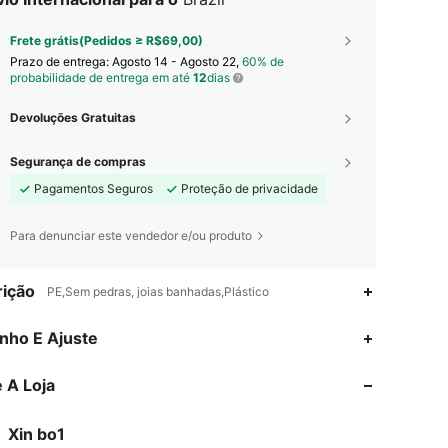
Frete grátis(Pedidos ≥ R$69,00)
Prazo de entrega:
Agosto 14 - Agosto 22,
60% de
probabilidade de entrega em até
12
dias
Devoluções Gratuitas
Segurança de compras
Pagamentos Seguros
Proteção de privacidade
Para denunciar este vendedor e/ou produto
ição
PE,Sem pedras, joias banhadas,Plástico
4,88
665
2K
nho E Ajuste
 A Loja
4,88
665
2K
Xin bo1