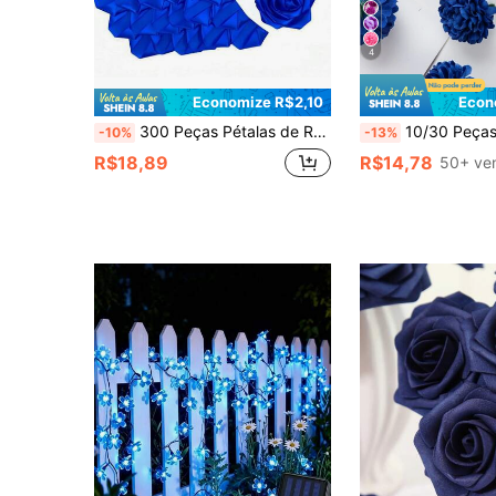
4
Economize R$2,10
Econ
300 Peças Pétalas de Rosa de Cetim Pré-Feitas Semiacabadas, Para Buquê de Flores Eternas DIY, Floral Eterno, Pétalas de Rosa Azul Encantadoras, Pétalas de Cetim para Flores Artificiais, Decoração de Quarto, Buquê de Noiva, Presente de Aniversário, Presente do Dia dos Namorados
10/30 Peças/Conjunto Hortênsia Artificial, Bola de Ping Pong, Flores de Crisântemo para Caixa de Presente DIY, Guirlanda, Decoração Doméstica, Decoração de Casament
-10%
-13%
R$18,89
R$14,78
50+ ve