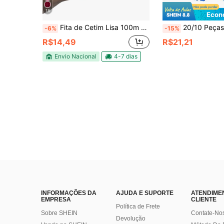
18
Econ
Fita de Cetim Lisa 100m FC N°1 - 7mm
20/10 Peças Cabeças de Flores de Hortênsia Artificial de Seda com Caules, Flores de Hortênsia Falsas Azuis, Adequadas para Presentes do Dia das Mães, Presentes de Anive
-6%
-15%
R$14,49
R$21,21
Envio Nacional
4-7 dias
INFORMAÇÕES DA
AJUDA E SUPORTE
ATENDIME
EMPRESA
CLIENTE
Política de Frete
Sobre SHEIN
Contate-No
Devolução