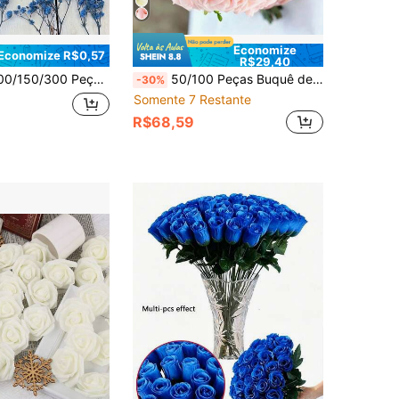
Economize
Economize R$0,57
R$29,40
ra Arte de Molde de Resina e Artesanato, Usado para Acessórios de Cabelo, Coroas de Casamento, Flores de Mesa, Decoração de Casa, Etc.
50/100 Peças Buquê de Noiva de Rosa de Espuma Branca Pura de Alta Densidade, Buquê de Noiva Estilo Coreano Redondo, Adereço Floral para Fotografia de Casamento ao Ar Livre e Viagem, Buquê de Rosa Artificial Branca Fosca, Buquê de Cerimônia de Casamento Minimalista, Decoração de Casamento, Flor de Decoração de Fotografia de Casamento, Buquê de Noiva, Rosa Branca Artificial, Rosa de Espuma, Buquê em Formato de Bola, Adereço de Fotografia de Casamento, Buquê de Casamento
-30%
Somente 7 Restante
R$68,59