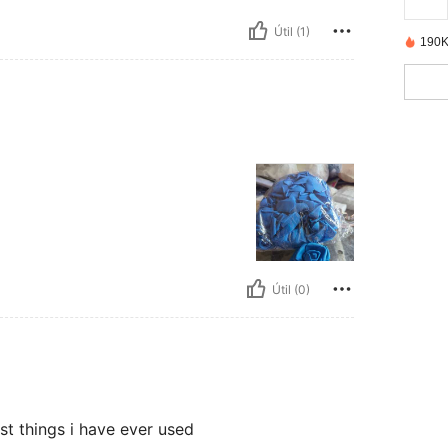
Útil (1)
190K
Útil (0)
st things i have ever used