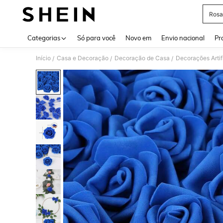
Rosa
Use up 
Categorias
Só para você
Novo em
Envio nacional
Pr
Início
Casa e Decoração
Decoração de Casa
Decorações Artif
/
/
/