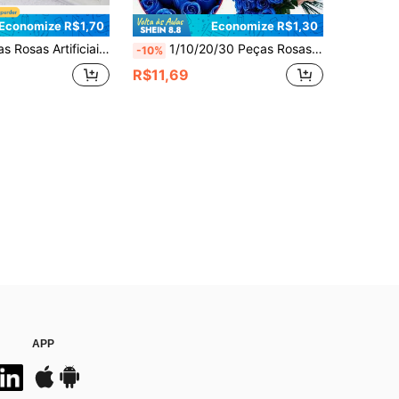
Economize R$1,70
Economize R$1,30
e Casamento DIY, Decoração Doméstica, Decoração Sazonal e Artesanato, Uso Versátil para Decoração de Festas de Feriados (Material Plástico, Artesanato Montado, Facilmente Danificado ou Descolado Quando Puxado com Força)
1/10/20/30 Peças Rosas Azuis Artificiais, Flores de Seda, Flores Artificiais para Decoração de Sala de Estar, Acessórios de Casamento, Presente do Dia dos Namorados, Flores Eternas. Adequado para Festa de Aniversário, Reunião, Decoração de Local, Buquê de Casamento, Buquê de Noiva, Decoração Doméstica, Restaurante, Quarto, Decoração de Parapeito de Janela, Decoração de Vaso, Decoração de Ano Novo, Jardim Externo, Temporada de Volta às Aulas, Plantas Artificiais, Decoração de Outono, Quarto, Mesa, Decoração de Jardim, Suprimentos de Decoração de Quarto, Decoração de Halloween, Decoração de Natal
-10%
R$11,69
APP