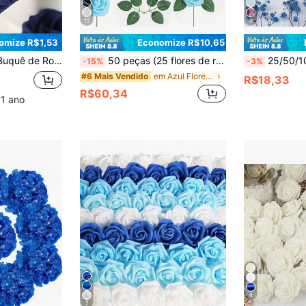
12
9
omize R$1,53
Economize R$10,65
nto, Acentos Domésticos e Hoteleiros, e Feriados como Natal, Páscoa, Dia dos Namorados, Ação de Graças, Formatura
50 peças (25 flores de rosa, 25 folhas) Hastes de Rosa Artificiais, Adequadas para Buquês de Casamento DIY, Decoração de Mesa, Festas, Decoração Doméstica, Também Adequadas para Dia dos Namorados, Presentes, Aniversários, Romances, Casamentos, Ano Novo, Formatura (Excluindo a Caixa de Embalagem)
25/50/100/150/300 Peças Mini Gipsófila e Outras Flores Artificiais - Pa
-15%
-3%
em Azul Flores Artificiais
#6 Mais Vendido
R$18,33
R$60,34
 1 ano
4
7