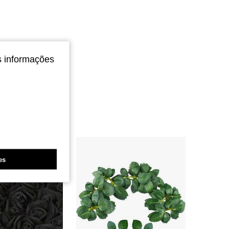
s informações
es