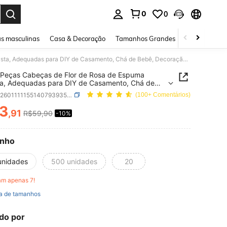
0
0
ar. Press Enter to select.
s masculinas
Casa & Decoração
Tamanhos Grandes
Joias e acessó
20/50 Peças Cabeças de Flor de Rosa de Espuma Realista, Adequadas para DIY de Casamento, Chá de Bebê, Decoração de Mesa, Decoração de Festa, Decoração Doméstica, Decoração de Primavera, Decoração de Quarto, Presente do Dia dos Namorados (Aproximadamente 1/3 do Tamanho da Palma da Mão)
Peças Cabeças de Flor de Rosa de Espuma
ta, Adequadas para DIY de Casamento, Chá de
Decoração de Mesa, Decoração de Festa,
SKU: sh260111115514079393591
(100+ Comentários)
ção Doméstica, Decoração de Primavera,
ção de Quarto, Presente do Dia dos Namorados
3
,91
R$59,90
-10%
ICE AND AVAILABILITY
ximadamente 1/3 do Tamanho da Palma da Mão)
nho
unidades
500 unidades
20
am apenas 7!
a de tamanhos
do por