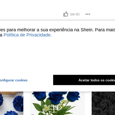
Útil (0)
liações
s para melhorar a sua experiência na Shein. Para mai
sa
Política de Privacidade
.
onfigurar cookies
Aceitar todos os cooki