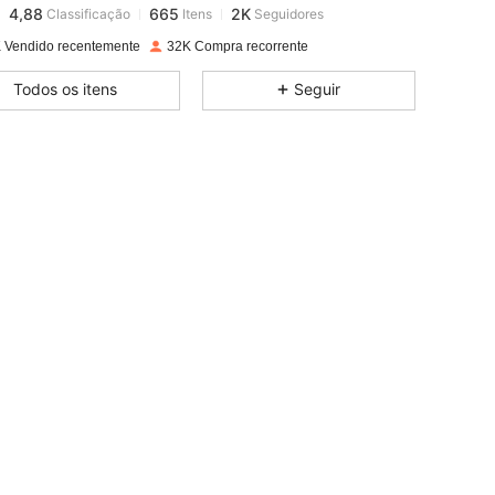
4,88
665
2K
Classificação
Itens
Seguidores
m***i
pago
1 dia atrás
 Vendido recentemente
32K Compra recorrente
4,88
665
2K
Todos os itens
Seguir
4,88
665
2K
4,88
665
2K
4,88
665
2K
4,88
665
2K
4,88
665
2K
4,88
665
2K