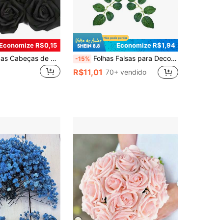
Economize R$0,15
Economize R$1,94
24/48/98 Peças Cabeças de Rosas de Espuma, Decoração de Casamento Buquê, Rosas Douradas de Espuma em Quantidade, Rosas de Espuma Artificiais para Buquês de Casamento DIY, Centros de Mesa, Festa, Chá de Bebê, Decoração Doméstica, Natal, Halloween
Folhas Falsas para Decorações de Rosas, 10/15/20/25/30/50/80/100 peças a granel, Folhas de Rosa Verdes com Hastes para Buquês de Casamento DIY, Arranjos Centrais, Decorações de Festa, Suprimentos de Guirlandas e Arranjos de Videira de Rosa
-15%
R$11,01
70+ vendido