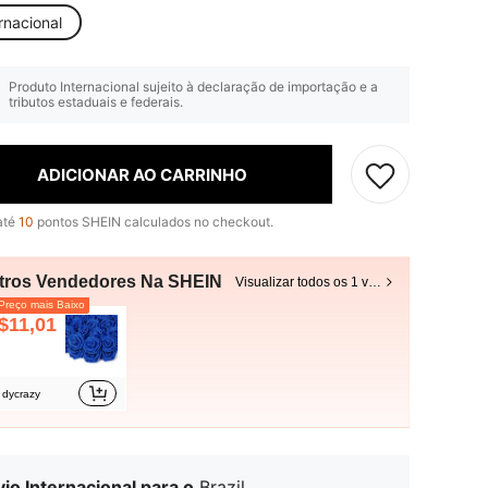
rnacional
Produto Internacional sujeito à declaração de importação e a
tributos estaduais e federais.
ADICIONAR AO CARRINHO
até
10
pontos SHEIN calculados no checkout.
tros Vendedores Na SHEIN
Visualizar todos os 1 vendedores
reço mais Baixo
$11,01
dycrazy
io Internacional para o
Brazil