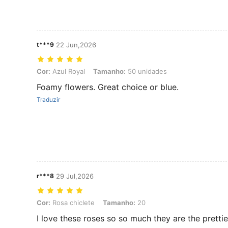
t***9
22 Jun,2026
Cor: Azul Royal, Tamanho: 50 unidades
Cor:
Azul Royal
Tamanho:
50 unidades
Foamy flowers. Great choice or blue.
Traduzir
r***8
29 Jul,2026
Cor: Rosa chiclete, Tamanho: 20
Cor:
Rosa chiclete
Tamanho:
20
I love these roses so so much they are the prettie