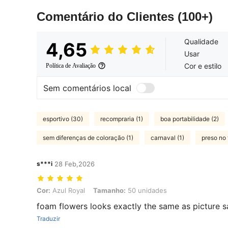
Comentário do Clientes
(100+)
Qualidade
4,65
Usar
Cor e estilo
Política de Avaliação
Sem comentários local
esportivo (30)
recompraria (1)
boa portabilidade (2)
sem diferenças de coloração (1)
carnaval (1)
preso no 
s***i
28 Feb,2026
Cor: Azul Royal, Tamanho: 50 unidades
Cor:
Azul Royal
Tamanho:
50 unidades
foam flowers looks exactly the same as picture sa
Traduzir