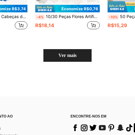
omize R$3,74
Economize R$0,76
rsário, Formatura, Festa, Quarto, Casa, Exterior, Buquê de Noiva, Vaso, DIY, Jardim, Escritório, Uso o Ano Todo, Decoração de Casa, Decoração de Casamento
10/30 Peças Flores Artificiais Azuis, Rosas Decorativas de Espuma de 2,75 Polegadas, Adequadas para Guirlandas, Caixas de Presente, Decoração de Casamento, Acessórios de Broche, Festas de Aniversário e Decorações de Feriados, Decoração Doméstica, Dia dos Namorados, Dia das Mães
50 Peças Rosas Artificiais Azul Royal, Flores de Espuma Plástica, Adequadas para Centros de Mesa d
-4%
-10%
R$18,14
R$15,29
Ver mais
NTO AO
ENCONTRE-NOS EM
s