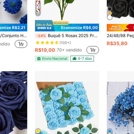
7
omize R$2,21
Economize R$6,00
o, Corsage de Pulso para Noiva e Dama de Honra, Boutonnière (O Tamanho Real é Aproximadamente 1/4 de uma Palma Devido a Diferenças de Iluminação e Exibição)
Buquê 5 Rosas 2025 Premium | 28cm de Elegância | Cores Intensas Para Decoração Arranjos Decorativos
-24%
R$35,80
(100+)
ndido
R$19,00
70+ vendido
Envio Nacional
4-7 dias