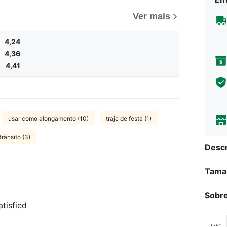
Ver mais
4,24
4,36
4,41
usar como alongamento (10)
traje de festa (1)
trânsito (3)
Descr
Tama
Sobre
tisfied