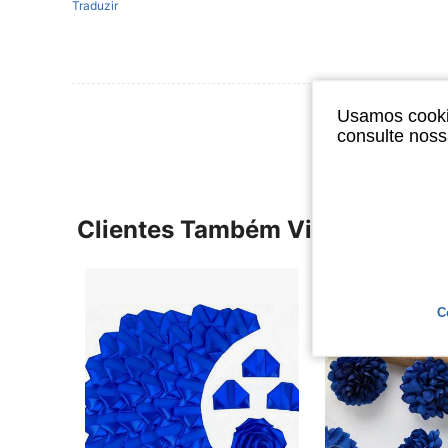
Traduzir
Ver Mais Ava
Usamos cookie
consulte nos
Clientes Também Visitaram
C