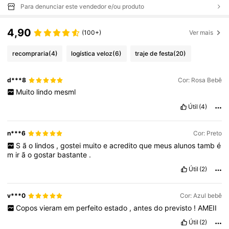
Para denunciar este vendedor e/ou produto
4,90
(100+)
Ver mais
recompraria
(4)
logística veloz
(6)
traje de festa
(20)
d***8
Cor: Rosa Bebê
Muito
lindo
mesml
Útil
(4)
n***6
Cor: Preto
S
ã
o
lindos
,
gostei
muito
e
acredito
que
meus
alunos
tamb
é
m
ir
ã
o
gostar
bastante
.
Útil
(2)
v***0
Cor: Azul bebê
Copos
vieram
em
perfeito
estado
,
antes
do
previsto
!
AMEII
Útil
(2)