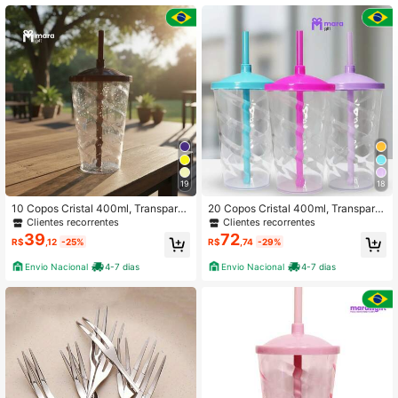
658 Seguidores
4,92
658 Seguidores
4,92
658 Seguidores
4,92
658 Seguidores
4,92
19
18
10 Copos Cristal 400ml, Transpare
20 Copos Cristal 400ml, Transpare
ntes Com Tampa E Canudo colorido
ntes Com Tampa E Canudo colorido
Clientes recorrentes
Clientes recorrentes
s
s
39
72
R$
,12
-25%
R$
,74
-29%
Envio Nacional
4-7 dias
Envio Nacional
4-7 dias