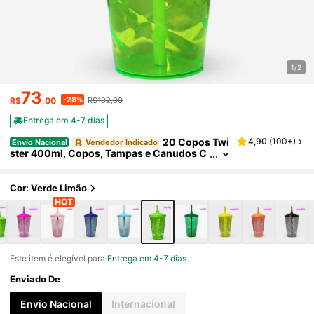
1/2
73
-28%
R$
,00
R$102,00
Entrega em 4-7 dias
20 Copos Twi
4,90
(
100+
)
Envio Nacional
Vendedor Indicado
ster 400ml, Copos, Tampas e Canudos C
oloridos
Cor: Verde Limão
Este item é elegível para
Entrega em 4-7 dias
Enviado De
Envio Nacional
Internacional