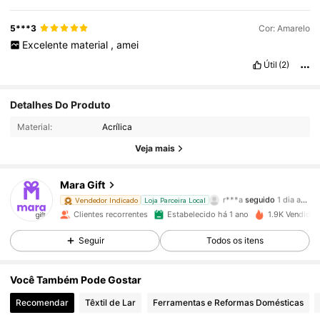
5***3
Cor: Amarelo
Excelente
material
,
amei
Útil
(2)
Detalhes Do Produto
658 Seguidores
4,92
Material:
Acrílica
658 Seguidores
4,92
Veja mais
658 Seguidores
4,92
Mara Gift
r***a
seguido
1 dia atrás
Vendedor Indicado
Loja Parceira Local
658 Seguidores
4,92
Clientes recorrentes
Estabelecido há 1 ano
1.9K Vendido 
Seguir
Todos os itens
658 Seguidores
4,92
Você Também Pode Gostar
658 Seguidores
4,92
Recomendar
Têxtil de Lar
Ferramentas e Reformas Domésticas
658 Seguidores
4,92