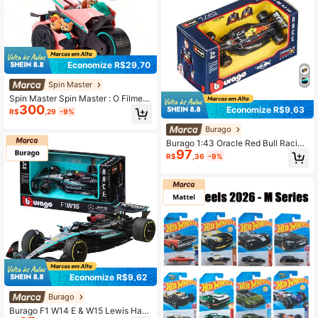
Economize R$29,70
Spin Master
Spin Master Spin Master : O Filme S
300
uper Motocicleta Brinquedo de Carr
Economize R$9,63
R$
,29
-9%
o, Acompanha Super Pups Liberty e
Junior Patroller
Burago
Burago 1:43 Oracle Red Bull Racing
97
RB20 Nº 1 Max Verstappen Modelo
R$
,36
-9%
de Carro de Corrida em Liga Fundid
a, Modelo de Carro de Fórmula 1, Pr
esente Perfeito para Feriados e Ani
versários
Economize R$9,62
Burago
Burago F1 W14 E & W15 Lewis Hami