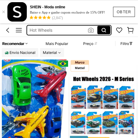
Hotwheels
SHEIN - Moda online
×
Lego
OBTER
Baixe o App e ganhe cupom exclusivo de 15% OFF!
(2,847)
Hot Wheels
Formula 1
Lego De Montar
Recomendar
Mais Popular
Preço
Filtro
Hotwheels
Envio Nacional
Material
Lego