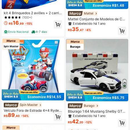
Economize R$1,48
kit 4 Brinquedos 2 aviões + 2 carrin
Mattel
hos brinquedo infantil baratinho pre
(100+)
Mattel Conjunto de Modelos de Car
sente natal dia das crianças
16
ros em Metal Hot Wheels 26M Lote
Estabelecido há 1 ano
R$
,99
-15%
Audi Mercedes Benz Coleção de Br
35
R$
,47
-4%
inquedos de Carros Esportivos C49
Envio Nacional
4-7 dias
82
Economize R$14,55
Economize R$5,75
Spin Master
Burago
Veículo Fora de Estrada 4x4 Ryder
Bburago 1:64 Mustang Shelby GT5
89
TRUE METAL - Carro de Brinquedo
00 Modelo de Fundição - Tamanho
Estabelecido há 1 ano
R$
,40
-14%
Todo-Terreno Licenciado Oficial da
Real: 3,5 Polegadas/8,5 Cm (Confor
42
R$
,20
-12%
Spin Master, Inclui Figura Colecioná
me Mostrado com Régua)! Corpo de
vel, Licença Autêntica de Marca No
Fundição, Portas Abertas, Pneus de