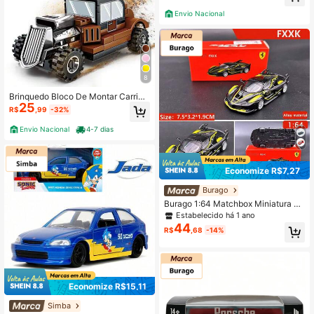
Envio Nacional
8
Brinquedo Bloco De Montar Carrinh
25
o Esportivos Miniatura SuperCar De
R$
,99
-32%
Montar
Envio Nacional
4-7 dias
Economize R$7,27
Burago
Burago 1:64 Matchbox Miniatura Ré
plica Diecast de Carro de Corrida, C
Estabelecido há 1 ano
olecionável, Presente de Aniversári
44
R$
,68
-14%
o para Homens, Brinquedo de Corri
da, Licenciado Oficialmente
Economize R$15,11
Simba