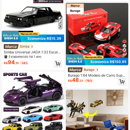
Economize R$15,39
Simba
Simba Universal JADA 1:32 Escala
"Velozes e Furiosos" Série de Carro
Estabelecido há 1 ano
s em Miniatura, , Buick, Modelos de
94
Economize R$150,95
R$
,51
-14%
Réplica de Carros Clássicos
Burago
Burago 1:64 Modelo de Carro Super
48
carro Italiano em Liga Metálica Col
R$
,31
-76%
ecionável para Exibição, Múltiplas
Opções de Cores