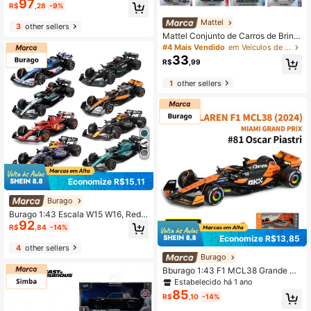
97
lton #44 1/43 Escala Modelo de Ca
R$
,28
-9%
rro em Miniatura - Edição Colecion
ador Caixa de Exibição Oficial da Te
Mattel
3
other sellers
mporada 2025 & 2024 - Conjunto d
Mattel Conjunto de Carros de Brinq
e Caixa de Exibição de Liga, Presen
uedo de Metal Hot Wheels, Modelo
#4 Mais Vendido
em Veículos de blocos para crianças
te de Aniversário
s de Carros Esportivos Audi e Merc
33
R$
,99
edes-Benz, Veículos de Liga de Alt
a Simulação, Presente de Aniversár
1
other sellers
io Colecionável para Meninos e Ho
mens C4982
Economize R$15,11
Burago
Burago 1:43 Escala W15 W16, Red
92
Bull RB21 RB20, SF24 SF25, MCL3
R$
,84
-14%
8 MCL39, AMR23 AMR25 Carros M
Economize R$13,85
odelo Diecast, Presente de Anivers
4
other sellers
ário, Modelo de Carro de Liga
Burago
Bburago 1:43 F1 MCL38 Grande Pr
êmio de Miami - Oscar Piastri #81
Estabelecido há 1 ano
Modelo de Fundição (Edição de Col
85
R$
,10
-14%
ecionador 2024)