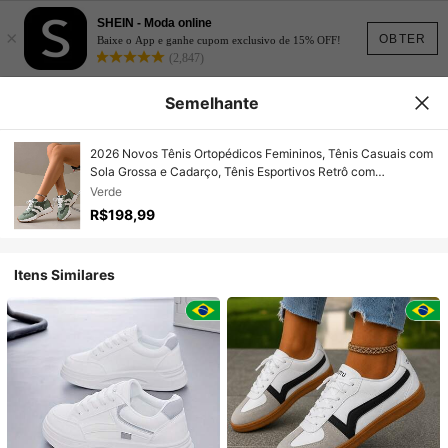
SHEIN - Moda online
×
OBTER
Baixe o App e ganhe cupom exclusivo de 15% OFF!
(2,847)
Semelhante
2026 Novos Tênis Ortopédicos Femininos, Tênis Casuais com
Sola Grossa e Cadarço, Tênis Esportivos Retrô com
Plataforma para Todas as Estações, Tênis Respiráveis e
Verde
Confortáveis para Primavera/Verão
R$198,99
Itens Similares