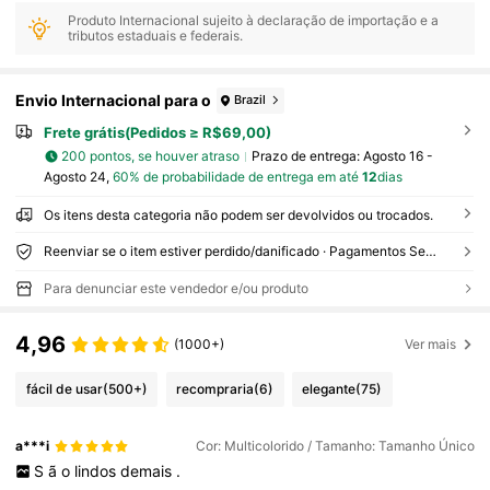
Produto Internacional sujeito à declaração de importação e a
tributos estaduais e federais.
Envio Internacional para o
Brazil
Frete grátis(Pedidos ≥ R$69,00)
200 pontos, se houver atraso
Prazo de entrega:
Agosto 16 -
Agosto 24,
60% de probabilidade de entrega em até
12
dias
Os itens desta categoria não podem ser devolvidos ou trocados.
Reenviar se o item estiver perdido/danificado · Pagamentos Seguros · Proteção de privacidade
Para denunciar este vendedor e/ou produto
4,96
(1000+)
Ver mais
fácil de usar
(500+)
recompraria
(6)
elegante
(75)
a***i
Cor: Multicolorido / Tamanho: Tamanho Único
S
ã
o
lindos
demais
.