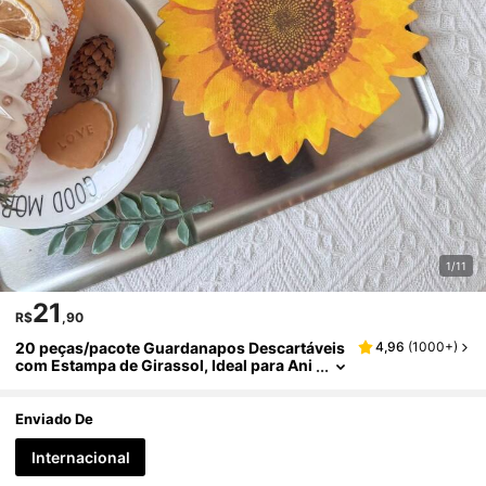
1/11
21
R$
,90
20 peças/pacote Guardanapos Descartáveis
4,96
(
1000+
)
com Estampa de Girassol, Ideal para Ani
versário, Festival, Piquenique e Festa de
Casamento, Suprimentos para Restaurantes
e Lojas de Sobremesas, Feito de Polpa de Ma
Enviado De
deira Virgem
Internacional