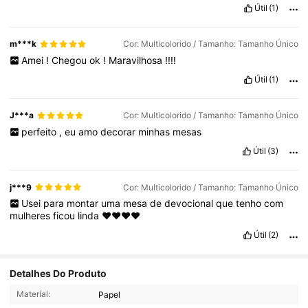
Útil
(1)
m***k
Cor: Multicolorido / Tamanho: Tamanho Único
Amei
!
Chegou
ok
!
Maravilhosa
!!!!
Útil
(1)
J***a
Cor: Multicolorido / Tamanho: Tamanho Único
perfeito
,
eu
amo
decorar
minhas
mesas
Útil
(3)
j***9
Cor: Multicolorido / Tamanho: Tamanho Único
Usei
para
montar
uma
mesa
de
devocional
que
tenho
com
mulheres
ficou
linda
♥️♥️♥️♥️
Útil
(2)
Detalhes Do Produto
3.2K Seguidores
4,97
Material:
Papel
3.2K Seguidores
4,97