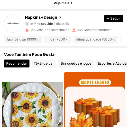
Veja mais
3.2K Seguidores
4,97
Napkins+Design
Seguir
m***d
seguido
1 dia atrás
3.2K Seguidores
4,97
16K Vendido recentemente
13K Compra recorrente
3.2K Seguidores
fácil de usar (9999+)
linda (7000+)
ótima qualidade (5000+)
ig
4,97
3.2K Seguidores
4,97
Você Também Pode Gostar
Recomendar
Têxtil de Lar
Brinquedos e jogos
Esportes e Ativida
3.2K Seguidores
4,97
3.2K Seguidores
4,97
3.2K Seguidores
4,97
3.2K Seguidores
4,97
3.2K Seguidores
4,97