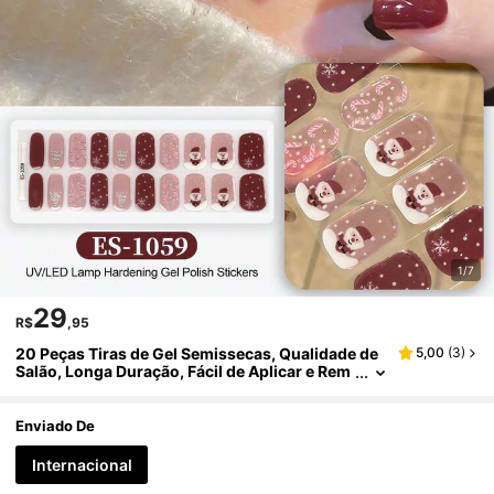
1/7
29
R$
,95
20 Peças Tiras de Gel Semissecas, Qualidade de
5,00
(
3
)
Salão, Longa Duração, Fácil de Aplicar e Rem
over, Requer Cura com Lâmpada UV
Enviado De
Internacional