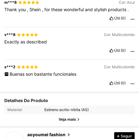
m***8
Cor: Azul
Thank
you
,
Shein
,
for
these
wonderful
and
stylish
products
.
Útil
(0)
v***8
Cor: Multicolorido
Exactly
as
described
Útil
(0)
s***2
Cor: Multicolorido
Buenas
son
bastante
funcionales
Útil
(0)
Detalhes Do Produto
512 Seguidores
4,66
Material:
Estireno acrilo-nitrila (AS)
512 Seguidores
4,66
Veja mais
512 Seguidores
4,66
aoyoumei fashion
Seguir