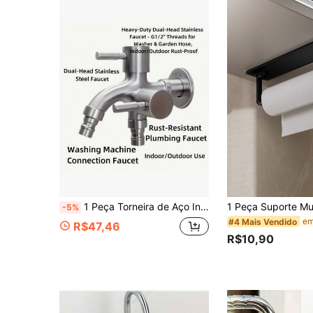
1 Peça Torneira de Aço Inoxidável Reforçada com Dupla Cabeça e Controle Separado de Água Quente e Fria - Torneira Universal à Prova de Ferrugem para Uso Interno/Externo, Rosca Métrica G1/2 Adequada para Conexão de Máquina de Lavar e Mangueira de Jardim, Construção Metálica Durável, Uso Duplo Doméstico e Externo
-5%
#4 Mais Vendido
R$47,46
R$10,90