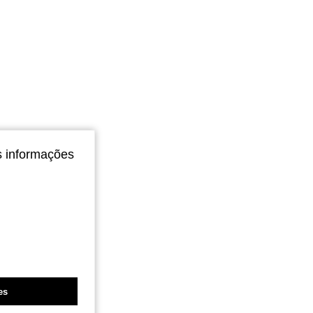
4,82
58
1.4K
4,82
58
1.4K
s informações
es