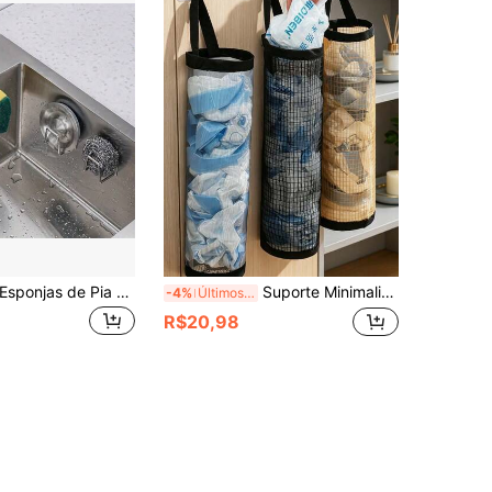
Suporte para Esponjas de Pia de Cozinha em Aço Inoxidável, Escorredor Adesivo de Pia, Ganchos de Armazenamento Montados na Parede da Cozinha, Organizador de Armazenamento de Cozinha, Acessórios de Cozinha, Itens de Cozinha, Acessórios de Cozinha, Utensílios de Cozinha
Suporte Minimalista de Sacola de Plástico com Tela Suspensa, Dispensador de Sacolas de Compras Montado na Parede da Cozinha, Organizador de Armazenamento Doméstico Estético
-4%
Últimos 3 dias
R$20,98