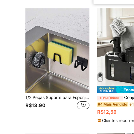
Econ
1/2 Peças Suporte para Esponja de Pia de Aço Inoxidável Sem Furos - Escorredor de Cozinha Autoadesivo com Rede de Drenagem, Adequado para Esponja, Escova, Detergente de Louça
Conjunto Dispensador de Sabão de Cozinha 4 em 1 (Com Esponja, Escova e Suporte para Toalha)
-10%
Últimos 3 dias
#4 Mais Vendido
R$13,90
R$12,56
Clientes recorre