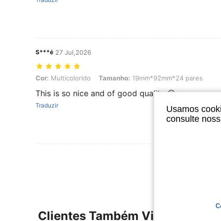
S***é
27 Jul,2026
Cor: Multicolorido, Tamanho: 19mm*92mm*24 pares
Cor:
Multicolorido
Tamanho:
19mm*92mm*24 pares
This is so nice and of good quality 😍
Traduzir
Usamos cookie
consulte nos
Ver Mais Ava
C
Clientes Também Visitaram