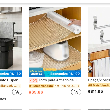
omize R$1,39
Economize R$1,09
, Garrafa de Pressão Recarregável para Bancada, Adequado para Sabão de Louça e Sabão para as Mãos, Armazenamento de Pia Economizador de Espaço e Decoração Moderna para Casa, Presente Ideal para Feriados
Forro para Armário de Cozinha à Prova de Umidade, Impermeável, Antiderrapante para Geladeiras, Armários & Prateleiras de Bancadas & Forros Resistentes a Água e Óleo, Organização de Cozinha, Armazenamento, Acessórios de Cozinha, Forro para Prateleira e Gaveta Doméstica, Essenciais para Dormitório, Faculdade
-10%
#8 Mais Vendi
em Bancada Utensílios de cozinha
em Sala de jantar Peças e acessórios para armários
#1 Mais Vendido
R$11,95
R$9,86
ntes