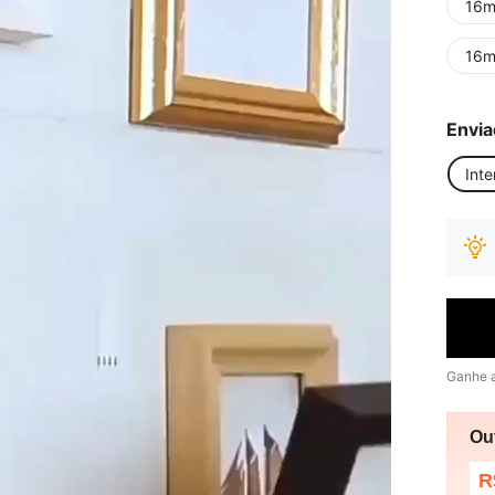
16m
16m
Envia
Inte
Ganhe 
Ou
R