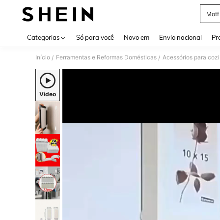
Motf
Use up 
Categorias
Só para você
Novo em
Envio nacional
Pr
Início
Ferramentas e Reformas Domésticas
Acessórios para coz
/
/
Video