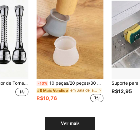
eiro, Cozinha, Pias de Sala de Jantar, Compatível com a Maioria das Torneiras, Acessório de Torneira Economizador de Espaço, Extensão de Torneira de Cozinha e Banheiro Bico de Jato Universal
10 peças/20 peças/30 peças Capas de Silicone para Pés de Cadeira, Protetores Antiderrapantes para Móveis em Piso de Madeira, Protetores de Pés de Mesa Amortecedores de Ruído, Itens de Cozinha, Acessórios de Cozinha, Utensílios de Cozinha
-10%
em Sala de jantar Peças e acessórios para armários
#8 Mais Vendido
R$12,95
R$10,76
Ver mais