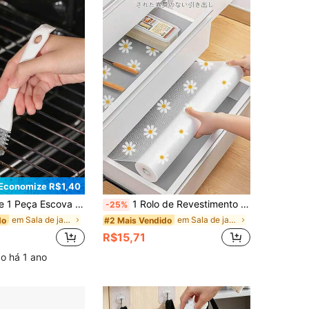
Economize R$1,40
 Bancada de Cozinha, Prateleira, Espaço, Pia, Canto, Grelha de Churrasco, Itens de Cozinha, Acessórios de Cozinha, Utensílios de Cozinha
1 Rolo de Revestimento à Prova d'Água, Antiderrapante e Antisgaste para Gavetas, Design Estampado, À Prova de Umidade e Poeira, Adequado para Proteger Armários de Cozinha, Tampos de Mesa e Revestimentos de Geladeira. Mantenha um Ambiente Doméstico Limpo e Higiênico, Multiuso, Durável e de Alta Qualidade, Não Deformável.
-25%
em Sala de jantar Peças e acessórios para armários
em Sala de jantar Peças e acessórios para armários
do
#2 Mais Vendido
R$15,71
o há 1 ano