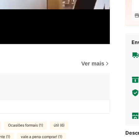
Env
Ver mais
Ocasiões formais (1)
útil (6)
Descr
te (1)
vale a pena comprar! (1)