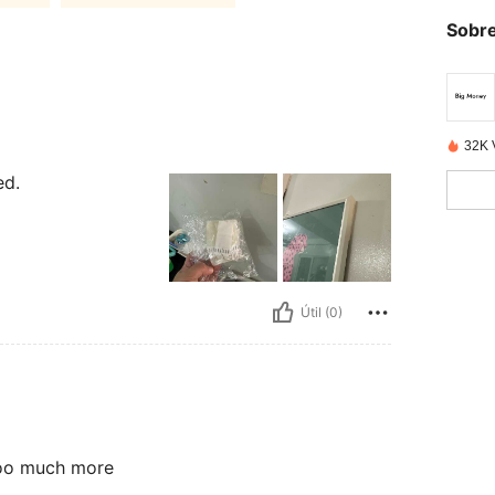
Sobre
32K 
ed.
Útil (0)
oo much more