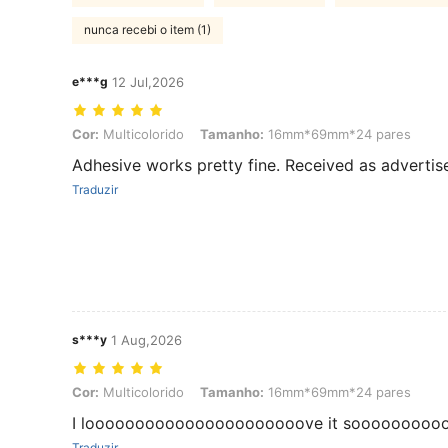
nunca recebi o item (1)
e***g
12 Jul,2026
Cor: Multicolorido, Tamanho: 16mm*69mm*24 pares
Cor:
Multicolorido
Tamanho:
16mm*69mm*24 pares
Adhesive works pretty fine. Received as advertis
Traduzir
s***y
1 Aug,2026
Cor: Multicolorido, Tamanho: 16mm*69mm*24 pares
Cor:
Multicolorido
Tamanho:
16mm*69mm*24 pares
I loooooooooooooooooooooove it sooooooooo
Traduzir