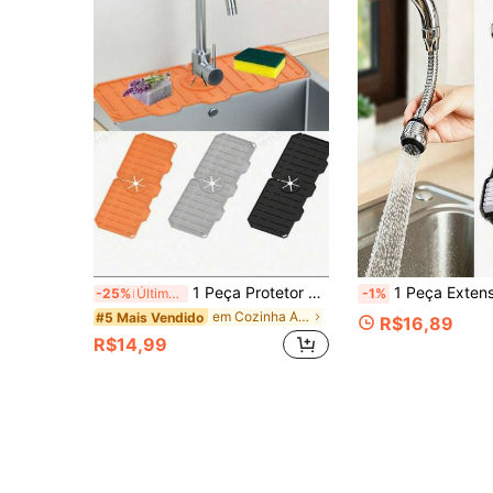
1 Peça Protetor Antirrespingo de Torneira de Silicone Grosso, Tapete de Pia de Cozinha; Cobertura Antirrespingo de Torneira, Itens de Cozinha, Acessórios de Cozinha, Utensílios de Cozinha
1 Peça Extensor de Torneira Giratório 360°, Dispositivo Economizador de Água com Modos de Jato Duplo (Jato Forte/Fino), Design Anti-Respingos, Reforçador de Pressão Durável, Instalação Sem Ferramentas, Adequado para Banh
-25%
Últimos 3 dias
-1%
em Cozinha Acessórios para pias de cozinha
#5 Mais Vendido
R$16,89
R$14,99