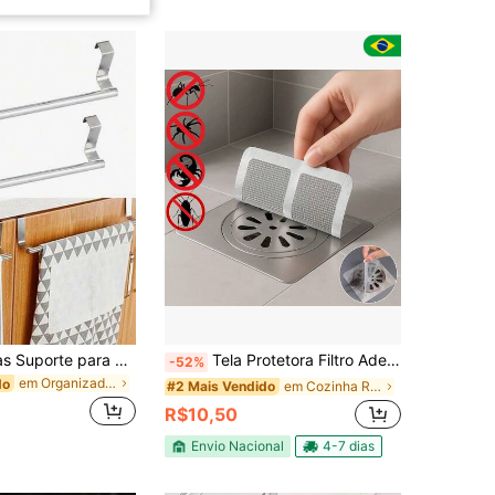
1 peça/2 peças Suporte para Toalha de Aço Inoxidável para Armário de Cozinha, Barra de Toalha para Porta de Banheiro sem Emendas, Decoração de Casamento, Decoração de Natal, Decoração de Aniversário, Presente de Aniversário, Decoração de Mesa de Natal, Natal, Decoração de Natal, Presente de Natal
Tela Protetora Filtro Adesivo Para Ralo Banheiro Cozinha Quintal Coletor De Cabelo Anti Insetos
-52%
em Organizadores de armários de cozinha
do
em Cozinha Ralos e filtros de cozinha
#2 Mais Vendido
R$10,50
Envio Nacional
4-7 dias