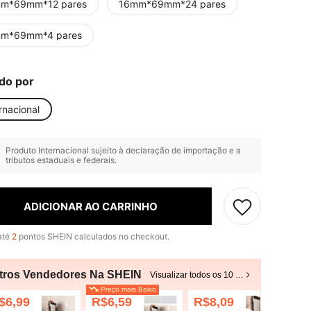
m*69mm*12 pares
16mm*69mm*24 pares
m*69mm*4 pares
do por
rnacional
Produto Internacional sujeito à declaração de importação e a
tributos estaduais e federais.
ADICIONAR AO CARRINHO
até
2
pontos SHEIN calculados no checkout.
tros Vendedores Na SHEIN
Visualizar todos os 10 vendedores
Preço mais Baixo
$6,99
R$6,59
R$8,09
R$