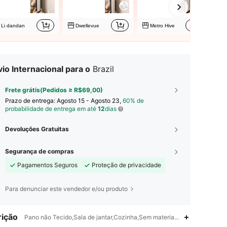
Li dandan
Dwellevue
Metro Hive
io Internacional para o
Brazil
Frete grátis(Pedidos ≥ R$69,00)
Prazo de entrega:
Agosto 15 - Agosto 23,
60% de
probabilidade de entrega em até
12
dias
Devoluções Gratuitas
Segurança de compras
Pagamentos Seguros
Proteção de privacidade
Para denunciar este vendedor e/ou produto
4,82
58
1.4K
ição
Pano não Tecido,Sala de jantar,Cozinha,Sem materiais secundários