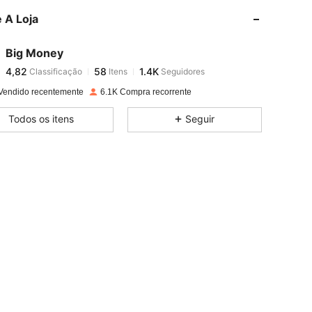
 A Loja
4,82
58
1.4K
Big Money
4,82
58
1.4K
Classificação
Itens
Seguidores
l***n
pago
1 dia atrás
Vendido recentemente
6.1K Compra recorrente
4,82
58
1.4K
Todos os itens
Seguir
4,82
58
1.4K
4,82
58
1.4K
4,82
58
1.4K
4,82
58
1.4K