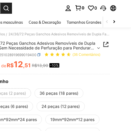
0
0
ar. Press Enter to select.
s masculinas
Casa & Decoração
Tamanhos Grandes
Joias e acessó
ios
24/36/72 Peças Ganchos Adesivos Removíveis de Dupla Face, Sem Necessidade de Perfuração para Pendurar Quadros e Obras de Arte, Instalação Adesiva à Prova d''Água
/
72 Peças Ganchos Adesivos Removíveis de Dupla
Sem Necessidade de Perfuração para Pendurar
s e Obras de Arte, Instalação Adesiva à Prova
r251028919699019400
(36 Comentários)
a
12
R$
,51
R$13,90
r de
-10%
ICE AND AVAILABILITY
nho
eças (2 pares)
36 peças (18 pares)
peças (6 pares)
24 peças (12 pares)
m*92mm*24 pares
19mm*92mm*12 pares