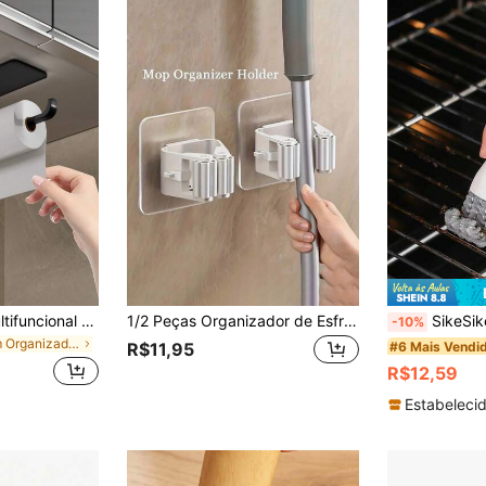
1 Peça Suporte Multifuncional para Papel Toalha de Cozinha, Autoadesivo & Montagem na Parede Sob o Armário com Dispensador de Filme Plástico e Prateleira de Armazenamento, Organizador Durável e Elegante que Economiza Espaço, Adequado para Cozinha de RV, Banheiro & Uso Doméstico
1/2 Peças Organizador de Esfregão Montado na Parede com Ganchos de Trava, Suporte de Armazenamento para Vassoura de Plástico para Quarto, Jardim, Cozinha, Banheiro, Espaço Dorm, Economizador de Espaço, Bolsa, Organizador, Armazenamento, Cozinha
SikeSike 1 Peça Escova Multifuncional de Limpeza de Fogão para
-10%
em Organizadores de armários de cozinha
#6 Mais Vendi
R$11,95
R$12,59
Estabelecid