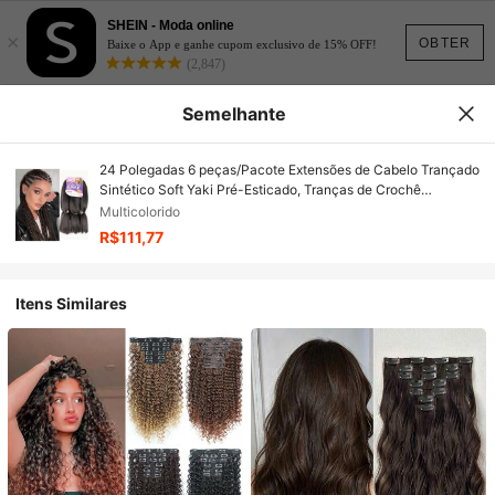
SHEIN - Moda online
×
OBTER
Baixe o App e ganhe cupom exclusivo de 15% OFF!
(2,847)
Semelhante
24 Polegadas 6 peças/Pacote Extensões de Cabelo Trançado
Sintético Soft Yaki Pré-Esticado, Tranças de Crochê
Sintéticas Profissionais Adequadas para Todas as Mulheres
Multicolorido
R$111,77
Itens Similares