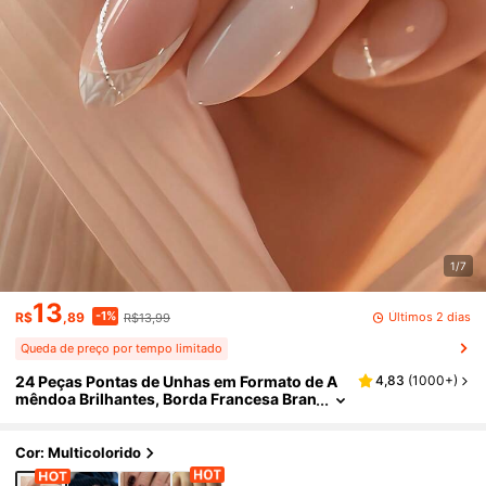
1/7
13
-1%
Últimos 2 dias
R$
,89
R$13,99
Queda de preço por tempo limitado
24 Peças Pontas de Unhas em Formato de A
4,83
(
1000+
)
mêndoa Brilhantes, Borda Francesa Bran
ca com Design de Listra Dourada, Elegan
te e Requintado, Acompanha Lixa de Unha, A
dequado para Mulheres e Meninas, Material
Cor: Multicolorido
de Gel de Gelatina, Enviado Aleatoriamente,
Pontas de Unhas Adesivas, Suprimentos de