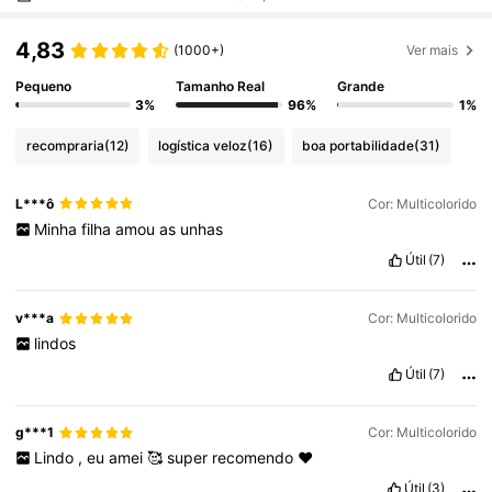
4,83
(1000+)
Ver mais
Pequeno
Tamanho Real
Grande
3%
96%
1%
recompraria
(12)
logística veloz
(16)
boa portabilidade
(31)
L***ô
Cor: Multicolorido
Minha
filha
amou
as
unhas
Útil
(7)
v***a
Cor: Multicolorido
lindos
Útil
(7)
g***1
Cor: Multicolorido
Lindo
,
eu
amei
🥰
super
recomendo
❤️
Útil
(3)