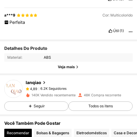
a***9
Cor: Multicolorido
Perfeita
Útil
(1)
6.2K Seguidores
4,89
Detalhes Do Produto
Material:
ABS
6.2K Seguidores
4,89
Veja mais
lanqiao
6.2K Seguidores
4,89
e***o
pago
1 dia atrás
140K Vendido recentemente
48K Compra recorrente
Seguir
Todos os itens
6.2K Seguidores
4,89
Você Também Pode Gostar
6.2K Seguidores
4,89
Recomendar
Bolsas & Bagagens
Eletrodomésticos
Casa e Deco